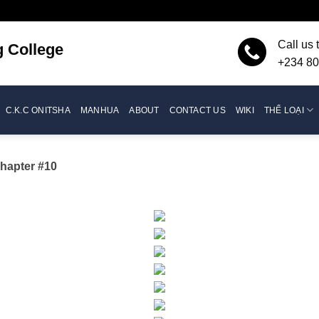
Call us 
g
College
+234 80
C.K.C ONITSHA
MANHUA
ABOUT
CONTACT US
WIKI
THỂ LOẠI
hapter #10