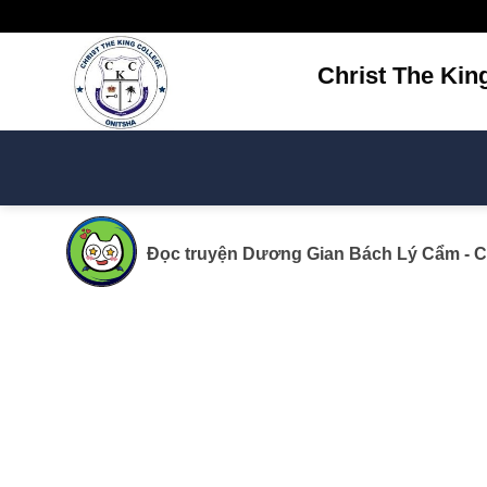
Bỏ
qua
nội
Christ The Kin
dung
Đọc truyện
Dương Gian Bách Lý Cẩm
- C