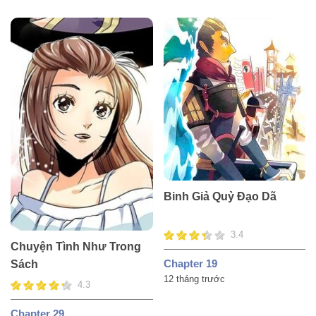
Binh Giả Quỷ Đạo Dã
3.4
Chuyện Tình Như Trong
Chapter 19
Sách
12 tháng trước
4.3
Chapter 29