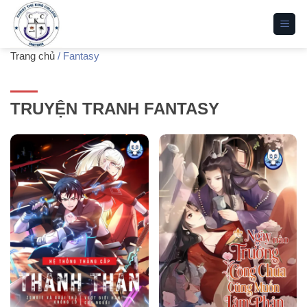
Bỏ
qua
nội
Trang chủ
/
Fantasy
dung
TRUYỆN TRANH FANTASY