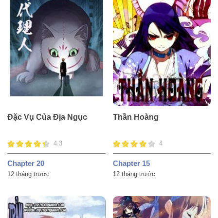
Đặc Vụ Của Địa Ngục
Thần Hoàng
4.3
4
Chapter 20
Chapter 15
12 tháng trước
12 tháng trước