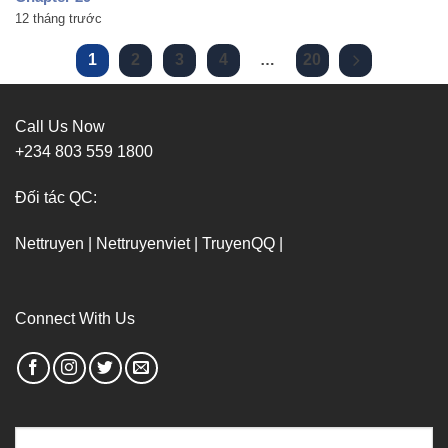
12 tháng trước
1
2
3
4
…
20
Call Us Now
+234 803 559 1800
Đối tác QC:
Nettruyen
|
Nettruyenviet
|
TruyenQQ
|
Connect With Us