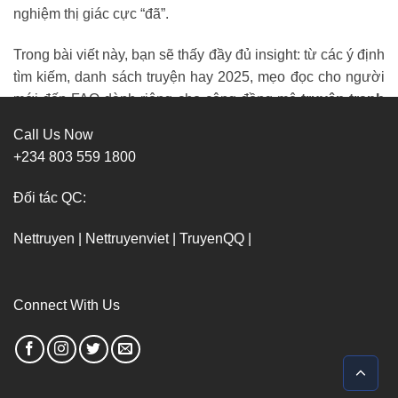
nghiệm thị giác cực “đã”.
Trong bài viết này, bạn sẽ thấy đầy đủ insight: từ các ý định
tìm kiếm, danh sách truyện hay 2025, mẹo đọc cho người
mới đến FAQ dành riêng cho cộng đồng mê
truyện tranh
full color
.
Call Us Now
+234 803 559 1800
Các thể loại truyện tranh Truyện Màu
Đối tác QC:
Khi nói về
truyện tranh Truyện Màu
, cộng đồng Gen Z
thường nhắc đến 4 nhóm nổi bật:
Nettruyen
|
Nettruyenviet
|
TruyenQQ
|
•
Học đường – lãng mạn:
Ngọt ngào, nhẹ nhàng, hợp
vibe nữ teen.
Connect With Us
•
Hành động – phiêu lưu:
Khung cảnh hoành tráng, kỹ
xảo màu sắc bắt mắt.
•
Fantasy – phép thuật:
Tạo hình nhân vật đẹp, hiệu ứng
năng lượng sống động.