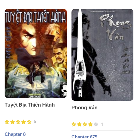
Tuyệt Địa Thiên Hành
Phong Vân
5
4
Chapter 8
Chapter 675