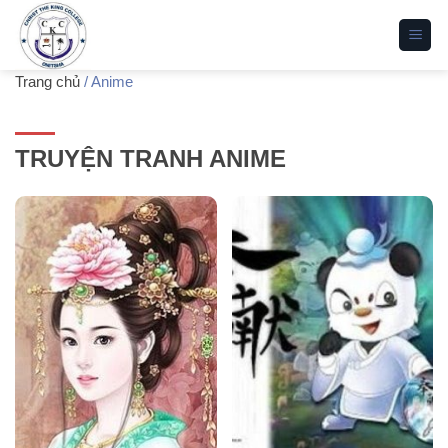
Bỏ
qua
nội
Trang chủ
/
Anime
dung
TRUYỆN TRANH ANIME