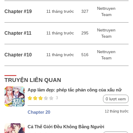
Nettruyen
Chapter #19
11 tháng trước
327
Team
Nettruyen
Chapter #11
11 tháng trước
295
Team
Nettruyen
Chapter #10
11 tháng trước
516
Team
TRUYỆN LIÊN QUAN
App làm đẹp: phép tắc phản công của xấu nữ
3
0 lượt xem
12 tháng trước
Chapter 20
Cả Thế Giới Đều Không Bằng Người