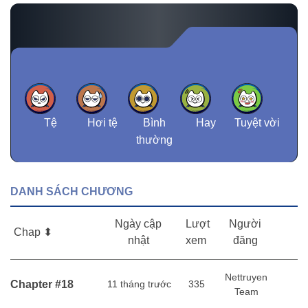
mang về.... Một nàng tiên ngốc nghếch đáng yêu, một quản
lý nhà hàng dịu dàng, một học sinh giỏi kín đáo và một cô
gái hai mặt khó cưỡng, hãy cùng bắt đầu câu chuyện về
tình bạn đẹp đẽ và những ngày tháng thanh xuân của họ!
Tệ
Hơi tệ
Bình
Hay
Tuyệt vời
thường
DANH SÁCH CHƯƠNG
Ngày cập
Lượt
Người
Chap ⬍
nhật
xem
đăng
Nettruyen
Chapter #18
11 tháng trước
335
Team