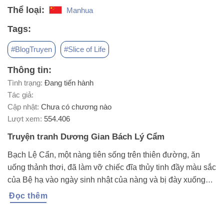
Thể loại:
Manhua
Tags:
#BlogTruyen
#Slice of Life
Thông tin:
Tình trạng:
Đang tiến hành
Tác giả:
Cập nhật:
Chưa có chương nào
Lượt xem:
554.406
Truyện tranh Dương Gian Bách Lý Cẩm
Bạch Lệ Cẩn, một nàng tiên sống trên thiên đường, ăn
uống thảnh thơi, đã làm vỡ chiếc đĩa thủy tinh đầy màu sắc
của Bệ hạ vào ngày sinh nhật của nàng và bị đày xuống
trần gian. Giờ đây, nàng phải bắt đầu cuộc phiêu lưu của
Đọc thêm
mình ở trần gian với tất cả sức mạnh tâm linh đã mất hết!
Để sinh tồn, nàng tiên trước đây phải làm nghề giao đồ ăn