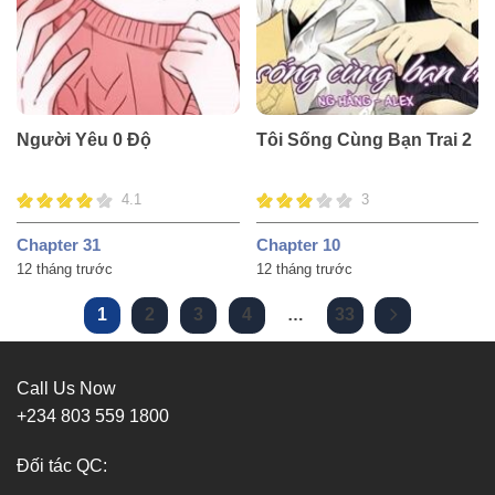
Người Yêu 0 Độ
Tôi Sống Cùng Bạn Trai 2
4.1
3
Chapter 31
Chapter 10
12 tháng trước
12 tháng trước
1
2
3
4
…
33
Call Us Now
+234 803 559 1800
Đối tác QC: