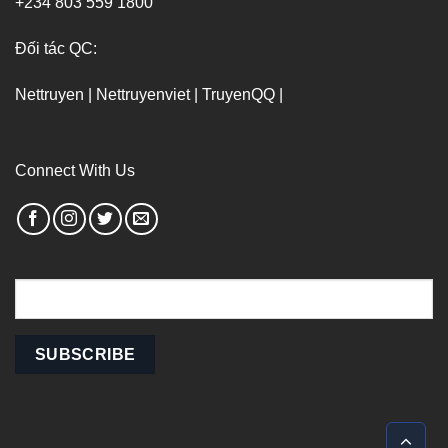
+234 803 559 1800
Đối tác QC:
Nettruyen
|
Nettruyenviet
|
TruyenQQ
|
Connect With Us