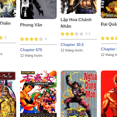
Lập Hoa Chánh
 Thiên
Đại Quâ
Phong Vân
Nhân
3.3
5
4
Chapter 30.5
Chapter 
Chapter 675
12 tháng trước
ớc
12 tháng 
12 tháng trước