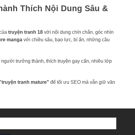
hành Thích Nội Dung Sâu &
 của
truyện tranh 18
với nội dung chín chắn, góc nhìn
ure manga
với chiều sâu, bạo lực, bí ẩn, những câu
là người trưởng thành, thích truyện gay cấn, nhiều lớp
"truyện tranh mature"
để tối ưu SEO mà vẫn giữ văn
o người trưởng thành trong năm 2026 bao gồm: