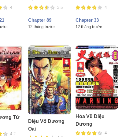
4
3.5
4
21
Chapter 89
Chapter 33
trước
12 tháng trước
12 tháng trước
Hỏa Vũ Diệu
Lương Tử
Diệu Võ Dương
Dương
Oai
4
4.2