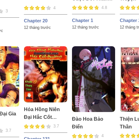
Công
4.8
4
3
Chapter 1
Chapter 
Chapter 20
12 tháng trước
12 tháng 
12 tháng trước
ớc
Hỏa Hồng Niên
Đại Gia
Đại Hắc Cốt
Thiện 
Đào Hoa Bảo
Đường
3.7
Thần
Điển
3.7
4
Chapter 131