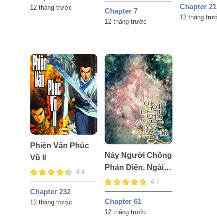
Chapter 21
12 tháng trước
Chapter 7
12 tháng trư
12 tháng trước
Phiên Vân Phúc
Này Người Chồng
Vũ II
Phản Diện, Ngài
4.4
Ám Ảnh Sai
4.7
Chapter 232
Người Rồi
Chapter 61
12 tháng trước
12 tháng trước