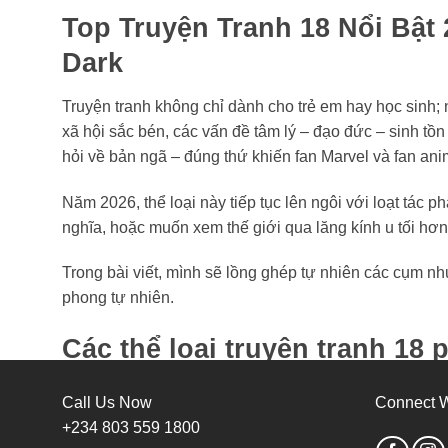
Top Truyện Tranh 18 Nổi Bậ
Dark
Truyện tranh không chỉ dành cho trẻ em hay học sinh;
xã hội sắc bén, các vấn đề tâm lý – đạo đức – sinh tồ
hỏi về bản ngã – đúng thứ khiến fan Marvel và fan a
Năm 2026, thể loại này tiếp tục lên ngôi với loạt tác p
nghĩa, hoặc muốn xem thế giới qua lăng kính u tối h
Trong bài viết, mình sẽ lồng ghép tự nhiên các cụm n
phong tự nhiên.
Các thể loại truyện tranh 18 
Khi nhắc đến
truyện tranh 18
, nhiều người sẽ nghĩ n
Call Us Now
Connect W
+234 803 559 1800
•
Psychological – Tâm lý đen tối
: khai thác bệnh lý, 