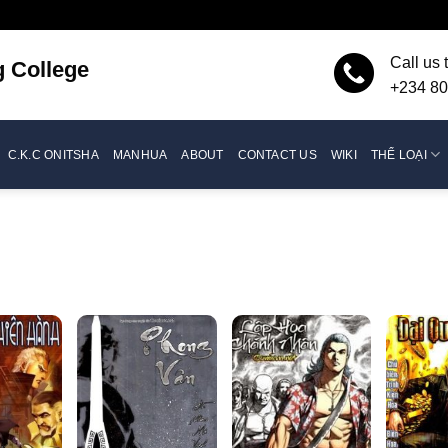
Call us 
g
College
+234 80
C.K.C ONITSHA
MANHUA
ABOUT
CONTACT US
WIKI
THỂ LOẠI