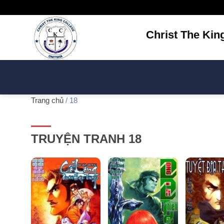
Bỏ
qua
nội
Christ The Kin
dung
Trang chủ
/
18
TRUYỆN TRANH 18