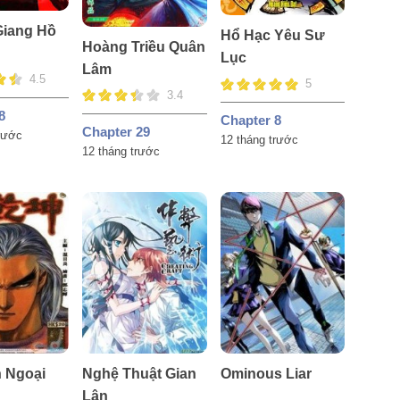
Giang Hồ
Hổ Hạc Yêu Sư
Hoàng Triều Quân
Lục
Lâm
4.5
5
3.4
8
Chapter 8
Chapter 29
trước
12 tháng trước
12 tháng trước
 Ngoại
Nghệ Thuật Gian
Ominous Liar
Lận