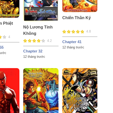
Chiến Thần Ký
n Phiệt
Nộ Lương Tinh
4.8
Không
4
4.2
Chapter 41
55
12 tháng trước
Chapter 32
trước
12 tháng trước