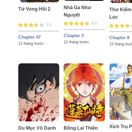
Nhà Ga Như
Tử Vong Hồi 2
Thư Kiếm
Nguyệt
Lục
4.5
3.5
Chapter 3
Chapter 47
Chapter 8
12 tháng trước
12 tháng trước
12 tháng trư
Xích Trụ 
Du Mục Vô Danh
Bồng Lai Thiên