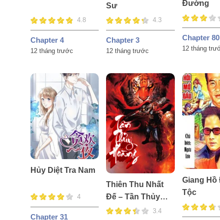
Đường
Sư
4.8
4.3
Chapter 80
Chapter 4
Chapter 3
12 tháng trư
12 tháng trước
12 tháng trước
Hủy Diệt Tra Nam
Giang Hồ 
Thiên Thu Nhất
Tộc
Đế – Tần Thủy
4
Hoàng
3.4
Chapter 31