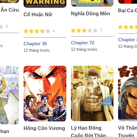
 Ân Cừu
Đại Ca 
Nghĩa Dũng Môn
Cổ Hoặc Nữ
4
3
4
Chapter 
Chapter 72
Chapter 36
ớc
12 tháng 
12 tháng trước
12 tháng trước
Lý Hạo Đông
Võ Thần
Hồng Côn Vương
Phạn
Cuộc Đời Thành
Truyện