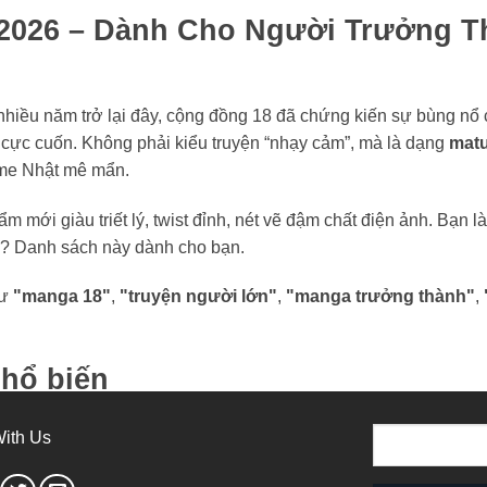
t 2026 – Dành Cho Người Trưởng T
 nhiều năm trở lại đây, cộng đồng 18 đã chứng kiến sự bùng nổ
n cực cuốn. Không phải kiểu truyện “nhạy cảm”, mà là dạng
mat
nime Nhật mê mẩn.
hẩm mới giàu triết lý, twist đỉnh, nét vẽ đậm chất điện ảnh. Bạn 
ơn? Danh sách này dành cho bạn.
hư
"manga 18"
,
"truyện người lớn"
,
"manga trưởng thành"
,
phổ biến
gay đến nội dung phức tạp và độ sâu tâm lý. Thể loại dành ch
ith Us
ám ảnh, nỗi sợ tiềm thức.