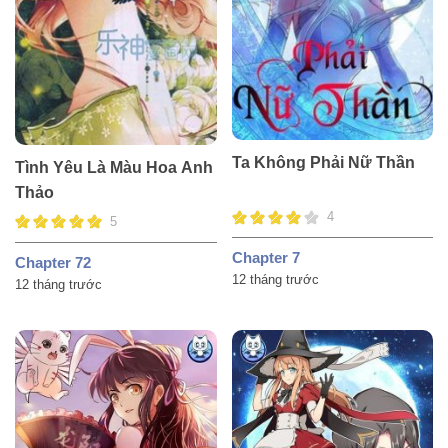
Ta Không Phải Nữ Thần
Tình Yêu Là Màu Hoa Anh
Thảo
4
5
Chapter 7
Chapter 72
12 tháng trước
12 tháng trước