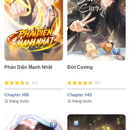
Phản Diện Mạnh Nhất
Đứt Cương
4.3
4.5
Chapter #86
Chapter #43
11 tháng trước
11 tháng trước