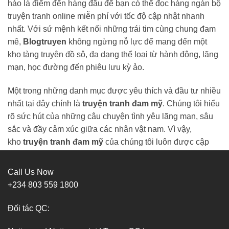
hào là điểm đến hàng đầu để bạn có thể đọc hàng ngàn bộ
truyện tranh online miễn phí với tốc độ cập nhật nhanh
nhất. Với sứ mệnh kết nối những trái tim cùng chung đam
mê,
Blogtruyen
không ngừng nỗ lực để mang đến một
kho tàng truyện đồ sộ, đa dạng thể loại từ hành động, lãng
mạn, học đường đến phiêu lưu kỳ ảo.
Một trong những danh mục được yêu thích và đầu tư nhiều
nhất tại đây chính là
truyện tranh
đam mỹ
. Chúng tôi hiểu
rõ sức hút của những câu chuyện tình yêu lãng mạn, sâu
sắc và đầy cảm xúc giữa các nhân vật nam. Vì vậy,
kho
truyện tranh đam mỹ
của chúng tôi luôn được cập
nhật liên tục với những tác phẩm hot nhất, từ những bộ
truyện ngọt ngào, hài hước đến những câu chuyện kịch
Call Us Now
tính, ngược tâm lấy đi nước mắt của độc giả. Mỗi bộ truyện
+234 803 559 1800
đều được tuyển chọn kỹ lưỡng về nội dung và chất lượng
hình ảnh, đảm bảo mang lại trải nghiệm đọc tuyệt vời nhất.
Đối tác QC:
Hơn cả một trang web đọc truyện,
Blogtruyen
còn là một