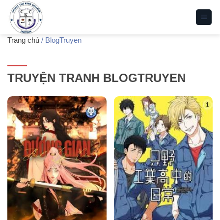
Bỏ
qua
nội
Trang chủ
/
BlogTruyen
dung
TRUYỆN TRANH BLOGTRUYEN