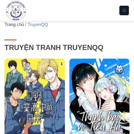
Bỏ
qua
nội
Trang chủ
/
TruyenQQ
dung
TRUYỆN TRANH TRUYENQQ