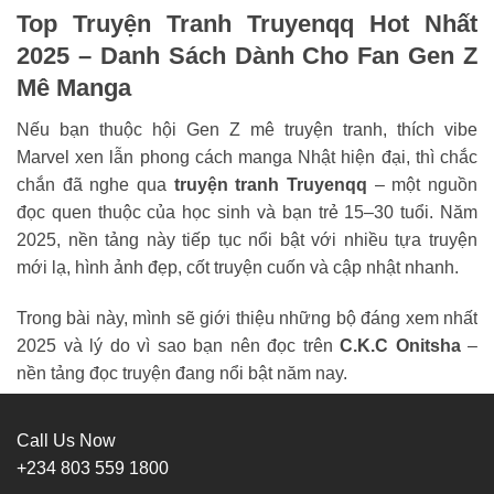
Top Truyện Tranh Truyenqq Hot Nhất
2025 – Danh Sách Dành Cho Fan Gen Z
Mê Manga
Nếu bạn thuộc hội Gen Z mê truyện tranh, thích vibe
Marvel xen lẫn phong cách manga Nhật hiện đại, thì chắc
chắn đã nghe qua
truyện tranh Truyenqq
– một nguồn
đọc quen thuộc của học sinh và bạn trẻ 15–30 tuổi. Năm
2025, nền tảng này tiếp tục nổi bật với nhiều tựa truyện
mới lạ, hình ảnh đẹp, cốt truyện cuốn và cập nhật nhanh.
Trong bài này, mình sẽ giới thiệu những bộ đáng xem nhất
2025 và lý do vì sao bạn nên đọc trên
C.K.C Onitsha
–
nền tảng đọc truyện đang nổi bật năm nay.
Cùng khám phá ngay nhé!
Call Us Now
+234 803 559 1800
Truyện tranh Truyenqq là gì