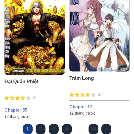
Trảm Long
Đại Quân Phiệt
3.7
4
Chapter 17
Chapter 55
12 tháng trước
12 tháng trước
1
2
3
4
…
34