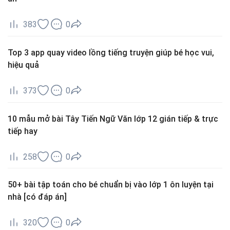
383
0
Top 3 app quay video lồng tiếng truyện giúp bé học vui,
hiệu quả
373
0
10 mẫu mở bài Tây Tiến Ngữ Văn lớp 12 gián tiếp & trực
tiếp hay
258
0
50+ bài tập toán cho bé chuẩn bị vào lớp 1 ôn luyện tại
nhà [có đáp án]
320
0