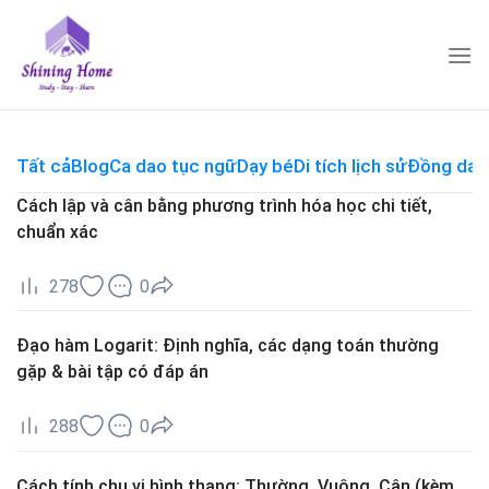
Skip
to
content
Tất cả
Blog
Ca dao tục ngữ
Dạy bé
Di tích lịch sử
Đồng dao
Cách lập và cân bằng phương trình hóa học chi tiết,
chuẩn xác
278
0
Đạo hàm Logarit: Định nghĩa, các dạng toán thường
gặp & bài tập có đáp án
288
0
Cách tính chu vi hình thang: Thường, Vuông, Cân (kèm