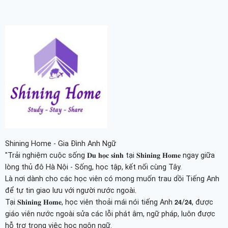
Shining Home - Gia Đình Anh Ngữ
"Trải nghiệm cuộc sống 𝐃𝐮 𝐡𝐨̣𝐜 𝐬𝐢𝐧𝐡 tại 𝐒𝐡𝐢𝐧𝐢𝐧𝐠 𝐇𝐨𝐦𝐞 ngay giữa
lòng thủ đô Hà Nội - Sống, học tập, kết nối cùng Tây.
Là nơi dành cho các học viên có mong muốn trau dồi Tiếng Anh
để tự tin giao lưu với người nước ngoài.
Tại 𝐒𝐡𝐢𝐧𝐢𝐧𝐠 𝐇𝐨𝐦𝐞, học viên thoải mái nói tiếng Anh 𝟮𝟰/𝟮𝟰, được
giáo viên nước ngoài sửa các lỗi phát âm, ngữ pháp, luôn được
hỗ trợ trong việc học ngôn ngữ.