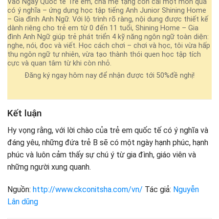
Vào Ngày Quốc tế Trẻ em, cha mẹ tặng con cái một món quà
có ý nghĩa – ứng dụng học tập tiếng Anh Junior Shining Home
– Gia đình Anh Ngữ. Với lộ trình rõ ràng, nội dung được thiết kế
dành riêng cho trẻ em từ 0 đến 11 tuổi, Shining Home – Gia
đình Anh Ngữ giúp trẻ phát triển 4 kỹ năng ngôn ngữ toàn diện:
nghe, nói, đọc và viết. Học cách chơi – chơi và học, tôi vừa hấp
thụ ngôn ngữ tự nhiên, vừa tạo thành thói quen học tập tích
cực và quan tâm từ khi còn nhỏ.
Đăng ký ngay hôm nay để nhận được tới 50%đề nghị!
Kết luận
Hy vọng rằng, với lời chào của trẻ em quốc tế có ý nghĩa và
đáng yêu, những đứa trẻ B sẽ có một ngày hạnh phúc, hạnh
phúc và luôn cảm thấy sự chú ý từ gia đình, giáo viên và
những người xung quanh.
Nguồn:
http://www.ckconitsha.com/vn/
Tác giả:
Nguyễn
Lân dũng