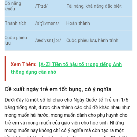
Có năng
/ˈFtɪd/
Tài năng, khả năng đặc biệt
khiếu
Thành tích
/əˈʧiːvmənt/
Hoàn thành
Cuộc phiêu
/ædˈvɛntʃər/
Cuộc phiêu lưu, hành trình
lưu
Xem Thêm:
[A-Z] Tiền tố hậu tố trong tiếng Anh
thông dụng cần nhớ
Đề xuất ngày trẻ em tốt bụng, có ý nghĩa
Dưới đây là một số lời chào cho Ngày Quốc tế Trẻ em 1/6
bằng tiếng Anh, được chia thành các chủ đề khác nhau như
mong muốn hài hước, mong muốn dành cho phụ huynh cho
trẻ em và mong muốn của giáo viên cho học sinh. Những
mong muốn này không chỉ có ý nghĩa mà còn tạo ra một