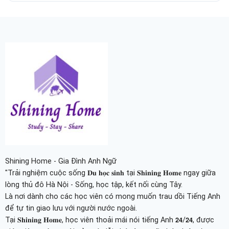
Shining Home - Gia Đình Anh Ngữ
"Trải nghiệm cuộc sống 𝐃𝐮 𝐡𝐨̣𝐜 𝐬𝐢𝐧𝐡 tại 𝐒𝐡𝐢𝐧𝐢𝐧𝐠 𝐇𝐨𝐦𝐞 ngay giữa
lòng thủ đô Hà Nội - Sống, học tập, kết nối cùng Tây.
Là nơi dành cho các học viên có mong muốn trau dồi Tiếng Anh
để tự tin giao lưu với người nước ngoài.
Tại 𝐒𝐡𝐢𝐧𝐢𝐧𝐠 𝐇𝐨𝐦𝐞, học viên thoải mái nói tiếng Anh 𝟮𝟰/𝟮𝟰, được