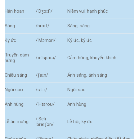
Hân hoan
/ˈDʒɔɪfl/
Niềm vui, hạnh phúc
Sáng
/braɪt/
Sáng, sáng
Ký ức
/ˈMəməri/
Ký ức, ký ức
Truyền cảm
/ɪnˈspaɪə/
Cảm hứng, khuyến khích
hứng
Chiếu sáng
/ʃaɪn/
Ánh sáng, ánh sáng
Ngôi sao
/stːːr/
Ngôi sao
Anh hùng
/ˈHɪəroʊ/
Anh hùng
/ˌSelɪ
Lễ ăn mừng
Lễ hội, ký ức
ˈbreɪʃən/