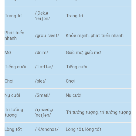
/ˌDek.ə
Trang trí
Trang trí
ˈreɪʃən/
Phát triển
/ɡroʊ fæst/
Khỏe mạnh, phát triển nhanh
nhanh
Mơ
/driːm/
Giấc mơ, giấc mơ
Tiếng cười
/ˈLæftər/
Tiếng cười
Chơi
/pleɪ/
Chơi
Nụ cười
/Smaɪl/
Nụ cười
Trí tưởng
/ɪˌmædʒɪ
Trí tưởng tượng, trí tưởng tượng
tượng
ˈneɪʃən/
Lòng tốt
/ˈKAɪndnəs/
Lòng tốt, lòng tốt