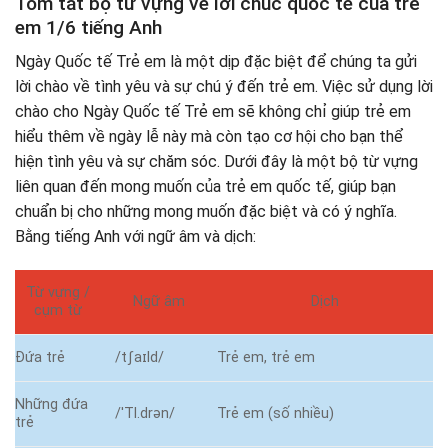
Tóm tắt bộ từ vựng về lời chúc quốc tế của trẻ
em 1/6 tiếng Anh
Ngày Quốc tế Trẻ em là một dịp đặc biệt để chúng ta gửi
lời chào về tình yêu và sự chú ý đến trẻ em. Việc sử dụng lời
chào cho Ngày Quốc tế Trẻ em sẽ không chỉ giúp trẻ em
hiểu thêm về ngày lễ này mà còn tạo cơ hội cho bạn thể
hiện tình yêu và sự chăm sóc. Dưới đây là một bộ từ vựng
liên quan đến mong muốn của trẻ em quốc tế, giúp bạn
chuẩn bị cho những mong muốn đặc biệt và có ý nghĩa.
Bằng tiếng Anh với ngữ âm và dịch:
Từ vựng /
Ngữ âm
Dịch
cụm từ
Đứa trẻ
/tʃaɪld/
Trẻ em, trẻ em
Những đứa
/ˈTl.drən/
Trẻ em (số nhiều)
trẻ