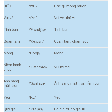
ƯỚC
/wɪʃ/
Ước gì, mong muốn
Vui vẻ
/fʌn/
Vui vẻ, thú vị
Tình bạn
/ˈFrɛndʃɪp/
Tình bạn
Quan tâm
/ˈKeə.rɪŋ/
Quan tâm, chăm sóc
Mong
/Hoʊp/
Mong
Niềm hạnh
/ˈHæpɪnəs/
Vui mừng
phúc
Ánh nắng
/ˈSʌnʃaɪn/
Ánh sáng mặt trời, niềm vui
mặt trời
Yêu
/lʌv/
Yêu
Quý giá
/ˈPrɛʃəs/
Có giá trị, có giá trị