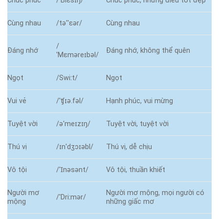
Chúc phúc
/ˈBlɛsɪŋ/
Chúc phúc, những điều tốt đẹp
Cùng nhau
/təˈˈɛər/
Cùng nhau
/
Đáng nhớ
Đáng nhớ, không thể quên
ˈMɛməreɪbəl/
Ngọt
/Swiːt/
Ngọt
Vui vẻ
/ˈʧɪə.fəl/
Hạnh phúc, vui mừng
Tuyệt vời
/əˈmeɪzɪŋ/
Tuyệt vời, tuyệt vời
Thú vị
/ɪnˈdʒɔɪəbl/
Thú vị, dễ chịu
Vô tội
/ˈꞮnəsənt/
Vô tội, thuần khiết
Người mơ
Người mơ mộng, mọi người có
/ˈDriːmər/
mộng
những giấc mơ