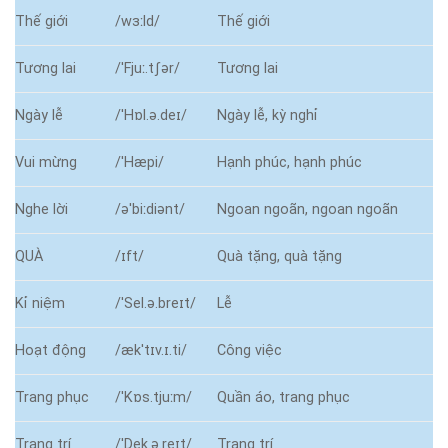
Thế giới
/wɜːld/
Thế giới
Tương lai
/ˈFjuː.tʃər/
Tương lai
Ngày lễ
/ˈHɒl.ə.deɪ/
Ngày lễ, kỳ nghỉ
Vui mừng
/ˈHæpi/
Hạnh phúc, hạnh phúc
Nghe lời
/əˈbiːdiənt/
Ngoan ngoãn, ngoan ngoãn
QUÀ
/ɪft/
Quà tặng, quà tặng
Kỉ niệm
/ˈSel.ə.breɪt/
Lễ
Hoạt động
/ækˈtɪv.ɪ.ti/
Công việc
Trang phục
/ˈKɒs.tjuːm/
Quần áo, trang phục
Trang trí
/ˈDek.ə.reɪt/
Trang trí