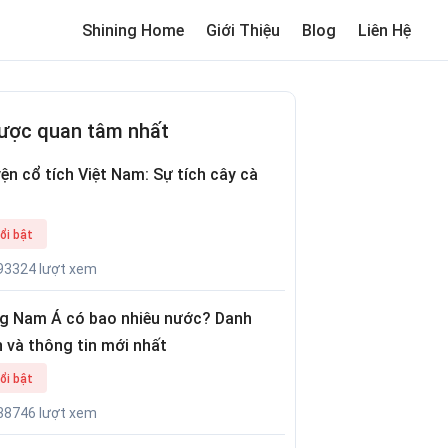
Shining Home
Giới Thiệu
Blog
Liên Hệ
me
Review trường cho bé
Thơ hay
Trò chơi dân gian
Truyện c
ược quan tâm nhất
ện cổ tích Việt Nam: Sự tích cây cà
ổi bật
93324 lượt xem
g Nam Á có bao nhiêu nước? Danh
 và thông tin mới nhất
ổi bật
38746 lượt xem