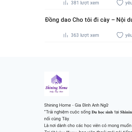
381
lượt xem
yêu
Đồng dao Cho tôi đi cày – Nội du
363
lượt xem
yêu
Shining Home - Gia Đình Anh Ngữ
"Trải nghiệm cuộc sống 𝐃𝐮 𝐡𝐨̣𝐜 𝐬𝐢𝐧𝐡 tại 𝐒𝐡
nối cùng Tây.
Là nơi dành cho các học viên có mong muốn tr