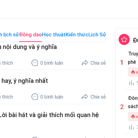
h lịch sử
Đồng dao
Học thuật
Kiến thức
Lịch Sử Thế Giới
Me
Đ
 nội dung và ý nghĩa
Truy
phê
 thích
0
bình luận
Chia sẻ
n
 hay, ý nghĩa nhất
 thích
0
bình luận
Chia sẻ
Đôn
sách
ời bài hát và giải thích mối quan hệ
n