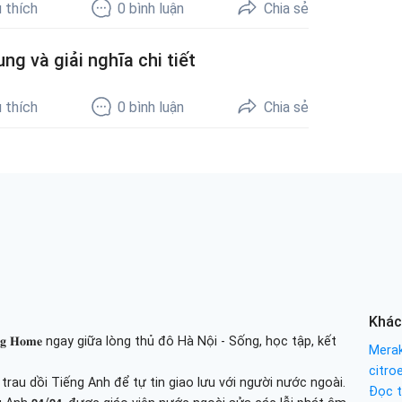
 thích
0
bình luận
Chia sẻ
ng và giải nghĩa chi tiết
 thích
0
bình luận
Chia sẻ
Khác
𝐢𝐧𝐢𝐧𝐠 𝐇𝐨𝐦𝐞 ngay giữa lòng thủ đô Hà Nội - Sống, học tập, kết
Merak
citro
au dồi Tiếng Anh để tự tin giao lưu với người nước ngoài.
Đọc t