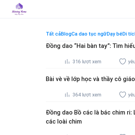
Skip
to
content
Tất cả
Blog
Ca dao tục ngữ
Dạy bé
Di tíc
Đồng dao “Hai bàn tay”: Tìm hiểu
316
lượt xem
yêu
Bài vè về lớp học và thầy cô giáo
364
lượt xem
yêu
Đồng dao Bồ các là bác chim ri: L
các loài chim