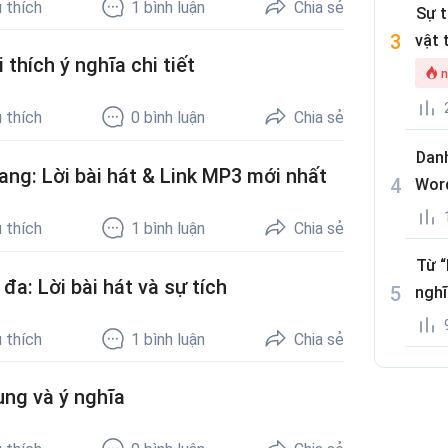
 thích
1
bình luận
Chia sẻ
Sự 
vật 
thích ý nghĩa chi tiết
n
 thích
0
bình luận
Chia sẻ
Danh
ang: Lời bài hát & Link MP3 mới nhất
Wor
 thích
1
bình luận
Chia sẻ
Từ “
a: Lời bài hát và sự tích
nghĩ
 thích
1
bình luận
Chia sẻ
ung và ý nghĩa