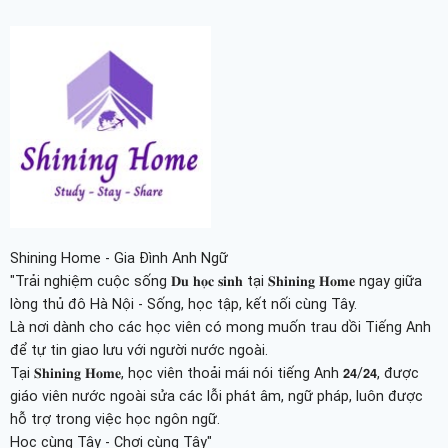
Shining Home - Gia Đình Anh Ngữ
"Trải nghiệm cuộc sống 𝐃𝐮 𝐡𝐨̣𝐜 𝐬𝐢𝐧𝐡 tại 𝐒𝐡𝐢𝐧𝐢𝐧𝐠 𝐇𝐨𝐦𝐞 ngay giữa
lòng thủ đô Hà Nội - Sống, học tập, kết nối cùng Tây.
Là nơi dành cho các học viên có mong muốn trau dồi Tiếng Anh
để tự tin giao lưu với người nước ngoài.
Tại 𝐒𝐡𝐢𝐧𝐢𝐧𝐠 𝐇𝐨𝐦𝐞, học viên thoải mái nói tiếng Anh 𝟮𝟰/𝟮𝟰, được
giáo viên nước ngoài sửa các lỗi phát âm, ngữ pháp, luôn được
hỗ trợ trong việc học ngôn ngữ.
Học cùng Tây - Chơi cùng Tây"