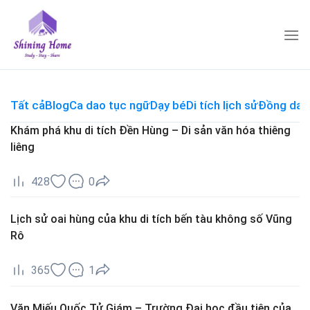
Skip
to
content
Tất cả
Blog
Ca dao tục ngữ
Dạy bé
Di tích lịch sử
Đồng dao
Khám phá khu di tích Đền Hùng – Di sản văn hóa thiêng
liêng
428
0
Lịch sử oai hùng của khu di tích bến tàu không số Vũng
Rô
365
1
Văn Miếu Quốc Tử Giám – Trường Đại học đầu tiên của