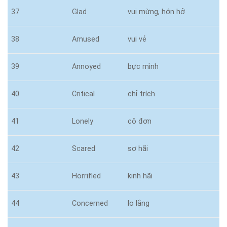
37
Glad
vui mừng, hớn hở
38
Amused
vui vẻ
39
Annoyed
bực mình
40
Critical
chỉ trích
41
Lonely
cô đơn
42
Scared
sợ hãi
43
Horrified
kinh hãi
44
Concerned
lo lắng