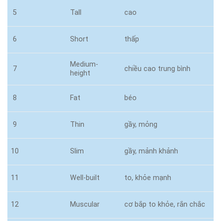
5
Tall
cao
6
Short
thấp
Medium-
7
chiều cao trung bình
height
8
Fat
béo
9
Thin
gầy, mỏng
10
Slim
gầy, mảnh khảnh
11
Well-built
to, khỏe mạnh
12
Muscular
cơ bắp to khỏe, rắn chắc