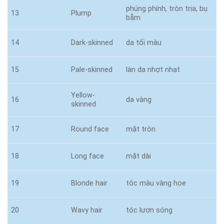
phúng phính, tròn trịa, bụ
13
Plump
bẫm
14
Dark-skinned
da tối màu
15
Pale-skinned
làn da nhợt nhạt
Yellow-
16
da vàng
skinned
17
Round face
mặt tròn
18
Long face
mặt dài
19
Blonde hair
tóc màu vàng hoe
20
Wavy hair
tóc lượn sóng