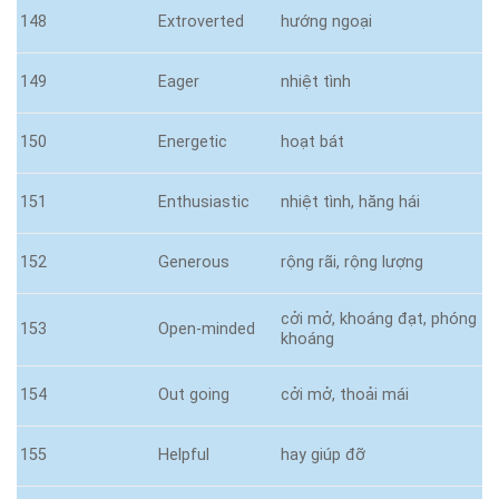
148
Extroverted
hướng ngoại
149
Eager
nhiệt tình
150
Energetic
hoạt bát
151
Enthusiastic
nhiệt tình, hăng hái
152
Generous
rộng rãi, rộng lượng
cởi mở, khoáng đạt, phóng
153
Open-minded
khoáng
154
Out going
cởi mở, thoải mái
155
Helpful
hay giúp đỡ