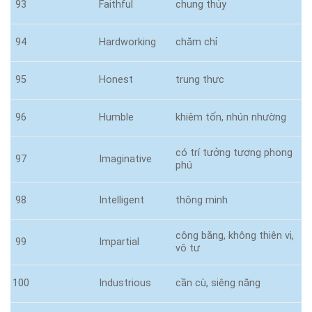
93
Faithful
chung thủy
94
Hardworking
chăm chỉ
95
Honest
trung thực
96
Humble
khiêm tốn, nhún nhường
có trí tưởng tượng phong
97
Imaginative
phú
98
Intelligent
thông minh
công bằng, không thiên vị,
99
Impartial
vô tư
100
Industrious
cần cù, siêng năng