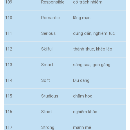
109
Responsible
có trách nhiệm
110
Romantic
lãng mạn
111
Serious
đứng đắn, nghiêm túc
112
Skilful
thành thục, khéo léo
113
Smart
sáng sủa, gọn gàng
114
Soft
Dịu dàng
115
Studious
chăm học
116
Strict
nghiêm khắc
117
Strong
mạnh mẽ