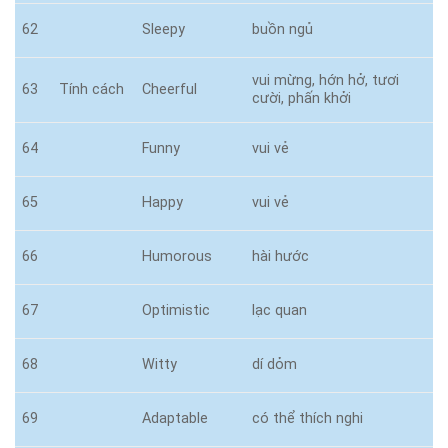
62
Sleepy
buồn ngủ
vui mừng, hớn hở, tươi
63
Tính cách
Cheerful
cười, phấn khởi
64
Funny
vui vẻ
65
Happy
vui vẻ
66
Humorous
hài hước
67
Optimistic
lạc quan
68
Witty
dí dỏm
69
Adaptable
có thể thích nghi