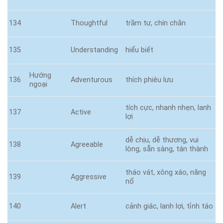
134
Thoughtful
trầm tư, chín chắn
135
Understanding
hiểu biết
Hướng
136
Adventurous
thích phiêu lưu
ngoại
tích cực, nhanh nhẹn, lanh
137
Active
lợi
dễ chịu, dễ thương, vui
138
Agreeable
lòng, sẵn sàng, tán thành
tháo vát, xông xáo, năng
139
Aggressive
nổ
140
Alert
cảnh giác, lanh lợi, tỉnh táo