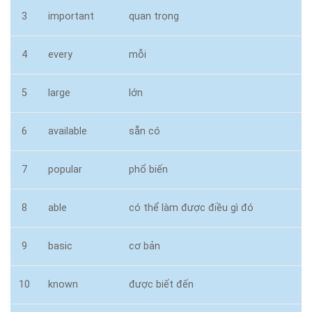
3
important
quan trọng
4
every
mỗi
5
large
lớn
6
available
sẵn có
7
popular
phổ biến
8
able
có thể làm được điều gì đó
9
basic
cơ bản
10
known
được biết đến