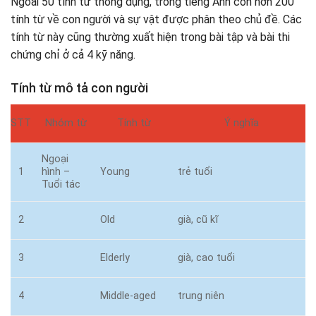
Ngoài 50 tính từ thông dụng, trong tiếng Anh còn hơn 200
tính từ về con người và sự vật được phân theo chủ đề. Các
tính từ này cũng thường xuất hiện trong bài tập và bài thi
chứng chỉ ở cả 4 kỹ năng.
Tính từ mô tả con người
STT
Nhóm từ
Tính từ
Ý nghĩa
Ngoại
1
hình –
Young
trẻ tuổi
Tuổi tác
2
Old
già, cũ kĩ
3
Elderly
già, cao tuổi
4
Middle-aged
trung niên