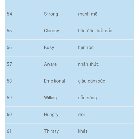
54
Strong
mạnh mẽ
55
Clumsy
hậu đậu, bất cẩn
56
Busy
bận rộn
57
Aware
nhận thức
58
Emotional
giàu cảm xúc
59
Willing
sẵn sàng
60
Hungry
đói
61
Thirsty
khát