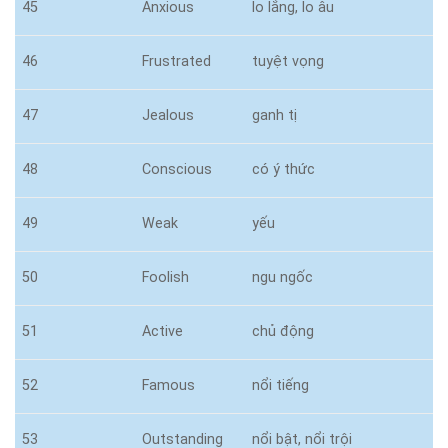
45
Anxious
lo lắng, lo âu
46
Frustrated
tuyệt vọng
47
Jealous
ganh tị
48
Conscious
có ý thức
49
Weak
yếu
50
Foolish
ngu ngốc
51
Active
chủ động
52
Famous
nổi tiếng
53
Outstanding
nổi bật, nổi trội