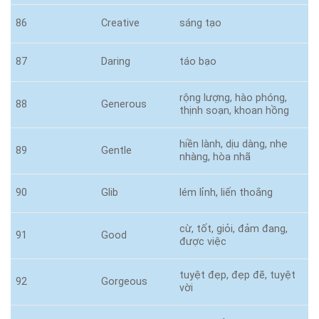
86
Creative
sáng tạo
87
Daring
táo bạo
rộng lượng, hào phóng,
88
Generous
thịnh soạn, khoan hồng
hiền lành, dịu dàng, nhẹ
89
Gentle
nhàng, hòa nhã
90
Glib
lém lỉnh, liến thoắng
cừ, tốt, giỏi, đảm đang,
91
Good
được việc
tuyệt đẹp, đẹp đẽ, tuyệt
92
Gorgeous
vời