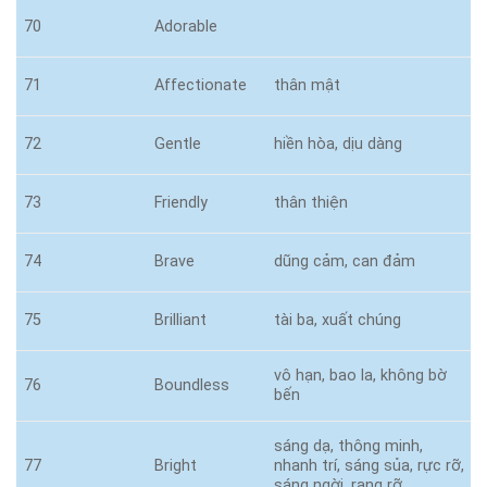
70
Adorable
71
Affectionate
thân mật
72
Gentle
hiền hòa, dịu dàng
73
Friendly
thân thiện
74
Brave
dũng cảm, can đảm
75
Brilliant
tài ba, xuất chúng
vô hạn, bao la, không bờ
76
Boundless
bến
sáng dạ, thông minh,
77
Bright
nhanh trí, sáng sủa, rực rỡ,
sáng ngời, rạng rỡ