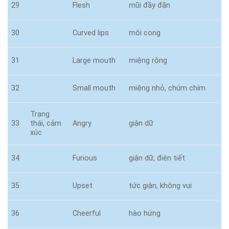
29
Flesh
mũi đầy đặn
30
Curved lips
môi cong
31
Large mouth
miệng rộng
32
Small mouth
miệng nhỏ, chúm chím
Trạng
33
thái, cảm
Angry
giận dữ
xúc
34
Furious
giận dữ, điên tiết
35
Upset
tức giận, không vui
36
Cheerful
hào hứng