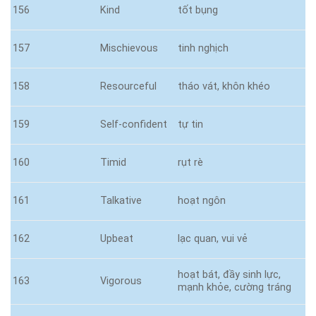
156
Kind
tốt bụng
157
Mischievous
tinh nghịch
158
Resourceful
tháo vát, khôn khéo
159
Self-confident
tự tin
160
Timid
rụt rè
161
Talkative
hoạt ngôn
162
Upbeat
lạc quan, vui vẻ
hoạt bát, đầy sinh lực,
163
Vigorous
mạnh khỏe, cường tráng