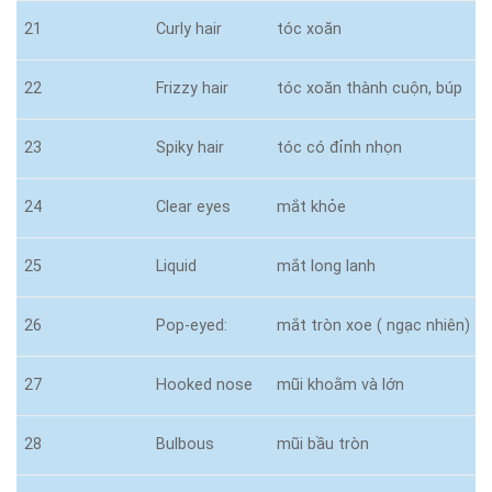
21
Curly hair
tóc xoăn
22
Frizzy hair
tóc xoăn thành cuộn, búp
23
Spiky hair
tóc có đỉnh nhọn
24
Clear eyes
mắt khỏe
25
Liquid
mắt long lanh
26
Pop-eyed:
mắt tròn xoe ( ngạc nhiên)
27
Hooked nose
mũi khoằm và lớn
28
Bulbous
mũi bầu tròn