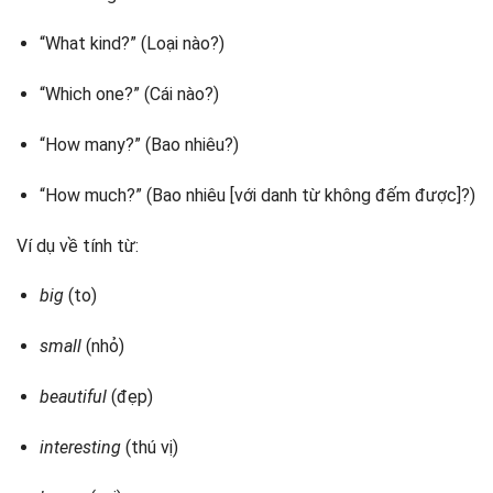
“What kind?” (Loại nào?)
“Which one?” (Cái nào?)
“How many?” (Bao nhiêu?)
“How much?” (Bao nhiêu [với danh từ không đếm được]?)
Ví dụ về tính từ:
big
(to)
small
(nhỏ)
beautiful
(đẹp)
interesting
(thú vị)