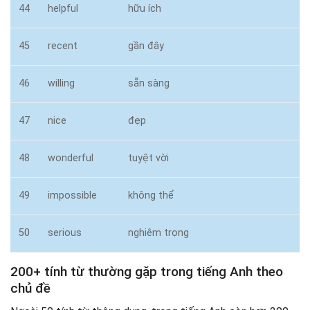
44
helpful
hữu ích
45
recent
gần đây
46
willing
sẵn sàng
47
nice
đẹp
48
wonderful
tuyệt vời
49
impossible
không thể
50
serious
nghiêm trọng
200+ tính từ thường gặp trong tiếng Anh theo
chủ đề