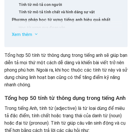
Tính từ mô tả con người
Tính từ mô tả tính chất và hình dáng sự vật
Phương pháp học từ vựng tiếng anh hiệu quả nhất
Học từ vựng qua đoạn văn
Xem thêm
Hình dung cụm từ và đơn giản hóa bằng trí tưởng tượng
Viết từ mới và đặt câu
Lặp lại cách quãng
Tổng hợp 50 tính từ thông dụng trong tiếng anh sẽ giúp bạn
Shining Home – Gia đình Anh Ngữ – Siêu ứng dụng học từ
diễn tả mọi thứ một cách dễ dàng và khiến bài viết trở nên
vựng và tính từ tiếng Anh qua các chủ đề thông dụng nhất
phong phú hơn. Ngoài ra, khi học thuộc các tính từ này và sử
dụng chúng linh hoạt bạn cũng có thể tăng điểm kỹ năng
nhanh chóng.
Tổng hợp 50 tính từ thông dụng trong tiếng Anh
Trong tiếng Anh, tính từ (adjective) là từ loại dùng để miêu
tả đặc điểm, tính chất hoặc trạng thái của danh từ (noun)
hoặc đại từ (pronoun). Tính từ giúp câu văn sinh động và cụ
thể hơn bằng cách trả lời các câu hỏi như: