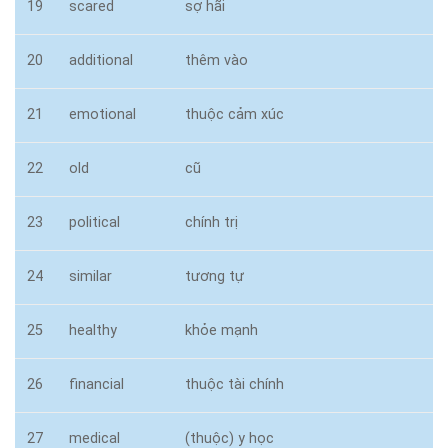
19
scared
sợ hãi
20
additional
thêm vào
21
emotional
thuộc cảm xúc
22
old
cũ
23
political
chính trị
24
similar
tương tự
25
healthy
khỏe mạnh
26
financial
thuộc tài chính
27
medical
(thuộc) y học