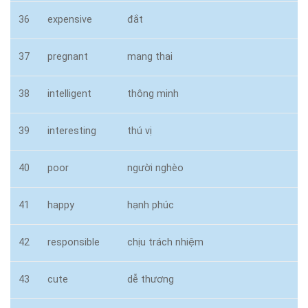
36
expensive
đắt
37
pregnant
mang thai
38
intelligent
thông minh
39
interesting
thú vị
40
poor
người nghèo
41
happy
hạnh phúc
42
responsible
chịu trách nhiệm
43
cute
dễ thương