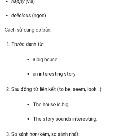
happy
(vui)
delicious
(ngon)
Cách sử dụng cơ bản:
Trước danh từ:
a big house
an interesting story
Sau động từ liên kết (to be, seem, look…):
The house is big.
The story sounds interesting.
So sánh hơn/kém, so sánh nhất: