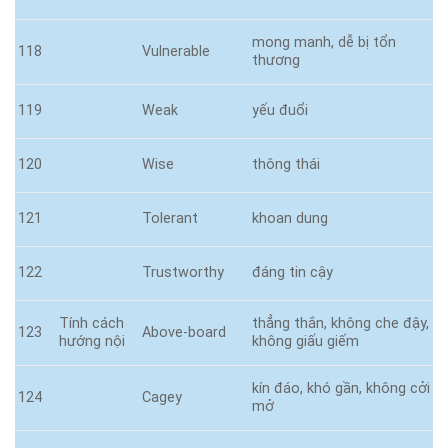
mong manh, dễ bị tổn
118
Vulnerable
thương
119
Weak
yếu đuổi
120
Wise
thông thái
121
Tolerant
khoan dung
122
Trustworthy
đáng tin cậy
Tính cách
thẳng thắn, không che đậy,
123
Above-board
hướng nội
không giấu giếm
kín đáo, khó gần, không cởi
124
Cagey
mở