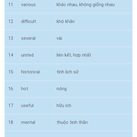
11
various
khác nhau, không giống nhau
12
difficult
khó khăn
13
several
vài
14
united
liên kết, hợp nhất
15
historical
tính lịch sử
16
hot
nóng
17
useful
hữu ích
18
mental
thuộc tinh thần