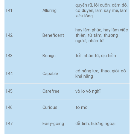
quyến rũ, lôi cuốn, cám dỗ,
141
Alluring
có duyên, làm say mê, làm
xiêu lòng
hay làm phúc, hay làm việc
142
Beneficent
thiện, từ tâm, thương
người, nhân từ
143
Benign
tốt, nhân từ, dịu hiền
có năng lực, thạo, giỏi, có
144
Capable
khả năng
145
Carefree
vô lo vô nghĩ
146
Curious
tò mò
147
Easy-going
dễ tính, hướng ngoại