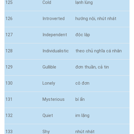
125
Cold
lạnh lùng
126
Introverted
hướng nội, nhút nhát
127
Independent
độc lập
128
Individualistic
theo chủ nghĩa cá nhân
129
Gullible
đơn thuần, cả tin
130
Lonely
cô đơn
131
Mysterious
bí ẩn
132
Quiet
im lặng
133
Shy
nhút nhát