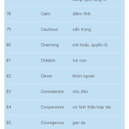
78
Calm
điềm tĩnh
79
Cautious
cẩn trọng
80
Charming
mê hoặc, quyến rũ
81
Childish
trẻ con
82
Clever
khôn ngoan
83
Considerate
chu đáo
84
Cooperative
có tinh thần hợp tác
85
Courageous
gan dạ