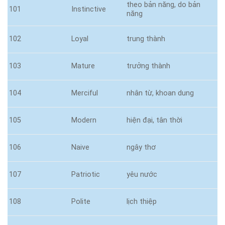
theo bản năng, do bản
101
Instinctive
năng
102
Loyal
trung thành
103
Mature
trưởng thành
104
Merciful
nhân từ, khoan dung
105
Modern
hiện đại, tân thời
106
Naive
ngây thơ
107
Patriotic
yêu nước
108
Polite
lịch thiệp