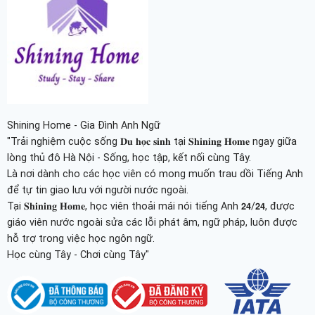
Shining Home - Gia Đình Anh Ngữ
"Trải nghiệm cuộc sống 𝐃𝐮 𝐡𝐨̣𝐜 𝐬𝐢𝐧𝐡 tại 𝐒𝐡𝐢𝐧𝐢𝐧𝐠 𝐇𝐨𝐦𝐞 ngay giữa
lòng thủ đô Hà Nội - Sống, học tập, kết nối cùng Tây.
Là nơi dành cho các học viên có mong muốn trau dồi Tiếng Anh
để tự tin giao lưu với người nước ngoài.
Tại 𝐒𝐡𝐢𝐧𝐢𝐧𝐠 𝐇𝐨𝐦𝐞, học viên thoải mái nói tiếng Anh 𝟮𝟰/𝟮𝟰, được
giáo viên nước ngoài sửa các lỗi phát âm, ngữ pháp, luôn được
hỗ trợ trong việc học ngôn ngữ.
Học cùng Tây - Chơi cùng Tây"