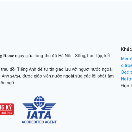
Khác
𝐢𝐧𝐢𝐧𝐠 𝐇𝐨𝐦𝐞 ngay giữa lòng thủ đô Hà Nội - Sống, học tập, kết
Merak
citro
au dồi Tiếng Anh để tự tin giao lưu với người nước ngoài.
Đọc t
 tiếng Anh 𝟮𝟰/𝟮𝟰, được giáo viên nước ngoài sửa các lỗi phát âm,
Nettr
gôn ngữ.
Đọc t