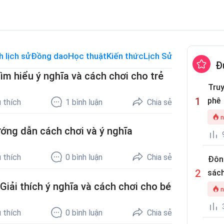
h lịch sử
Đồng dao
Học thuật
Kiến thức
Lịch Sử Thế Giới
Me
Đ
m hiểu ý nghĩa và cách chơi cho trẻ
Truy
phê
 thích
1
bình luận
Chia sẻ
n
ng dẫn cách chơi và ý nghĩa
 thích
0
bình luận
Chia sẻ
Đôn
sách
iải thích ý nghĩa và cách chơi cho bé
n
 thích
0
bình luận
Chia sẻ