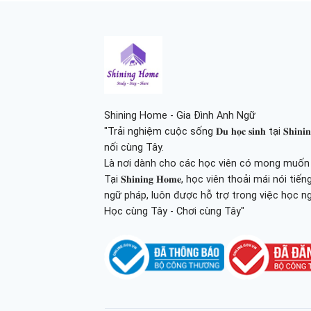
Shining Home - Gia Đình Anh Ngữ
"Trải nghiệm cuộc sống 𝐃𝐮 𝐡𝐨̣𝐜 𝐬𝐢𝐧𝐡 tại 𝐒𝐡
nối cùng Tây.
Là nơi dành cho các học viên có mong muốn tr
Tại 𝐒𝐡𝐢𝐧𝐢𝐧𝐠 𝐇𝐨𝐦𝐞, học viên thoải mái nói
ngữ pháp, luôn được hỗ trợ trong việc học n
Học cùng Tây - Chơi cùng Tây"