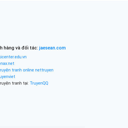
h hàng và đối tác:
jaesean.com
icenter.edu.vn
enax.net
ruyện tranh online nettruyen
uyenviet
ruyện tranh tại:
TruyenQQ