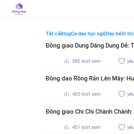
Skip
to
content
Tất cả
Blog
Ca dao tục ngữ
Dạy bé
Di tíc
Đồng giao Dung Dăng Dung Dẻ: Tì
385
lượt xem
yêu
Đồng dao Rồng Rắn Lên Mây: Hướ
430
lượt xem
yêu
Đồng giao Chi Chi Chành Chành: G
451
lượt xem
yêu