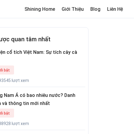
Shining Home
Giới Thiệu
Blog
Liên Hệ
me
Review trường cho bé
Thơ hay
Trò chơi dân gian
Truyện c
ược quan tâm nhất
ện cổ tích Việt Nam: Sự tích cây cà
ổi bật
93545 lượt xem
g Nam Á có bao nhiêu nước? Danh
 và thông tin mới nhất
ổi bật
38928 lượt xem