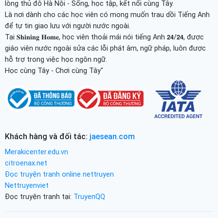
lòng thủ đô Hà Nội - Sống, học tập, kết nối cùng Tây.
Là nơi dành cho các học viên có mong muốn trau dồi Tiếng Anh
để tự tin giao lưu với người nước ngoài.
Tại 𝐒𝐡𝐢𝐧𝐢𝐧𝐠 𝐇𝐨𝐦𝐞, học viên thoải mái nói tiếng Anh 𝟮𝟰/𝟮𝟰, được
giáo viên nước ngoài sửa các lỗi phát âm, ngữ pháp, luôn được
hỗ trợ trong việc học ngôn ngữ.
Học cùng Tây - Chơi cùng Tây"
Khách hàng và đối tác:
jaesean.com
Merakicenter.edu.vn
citroenax.net
Đọc truyện tranh online nettruyen
Nettruyenviet
Đọc truyện tranh tại:
TruyenQQ