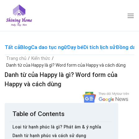
Skip
to
content
Tất cả
Blog
Ca dao tục ngữ
Dạy bé
Di tích lịch sử
Đồng dao
Trang chủ
/
Kiến thức
/
Danh từ của Happy là gì? Word form của Happy và cách dùng
Danh từ của Happy là gì? Word form của
Happy và cách dùng
Table of Contents
Loại từ hạnh phúc là gì? Phát âm & ý nghĩa
Danh từ hạnh phúc và cách sử dụng