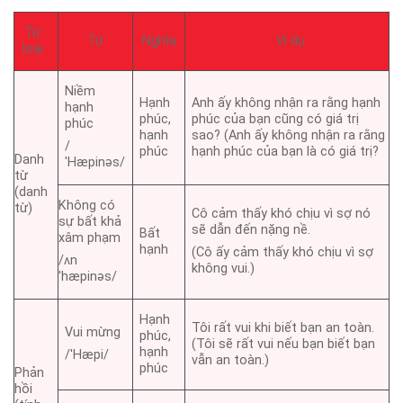
Từ
Từ
Nghĩa
Ví dụ
loại
Niềm
Hạnh
Anh ấy không nhận ra rằng hạnh
hạnh
phúc,
phúc của bạn cũng có giá trị
phúc
hạnh
sao? (Anh ấy không nhận ra rằng
/
phúc
hạnh phúc của bạn là có giá trị?
Danh
ˈHæpinəs/
từ
(danh
Không có
từ)
Cô cảm thấy khó chịu vì sợ nó
sự bất khả
sẽ dẫn đến nặng nề.
Bất
xâm phạm
hạnh
(Cô ấy cảm thấy khó chịu vì sợ
/ʌn
không vui.)
ˈhæpinəs/
Hạnh
Tôi rất vui khi biết bạn an toàn.
Vui mừng
phúc,
(Tôi sẽ rất vui nếu bạn biết bạn
hạnh
/ˈHæpi/
vẫn an toàn.)
phúc
Phản
hồi