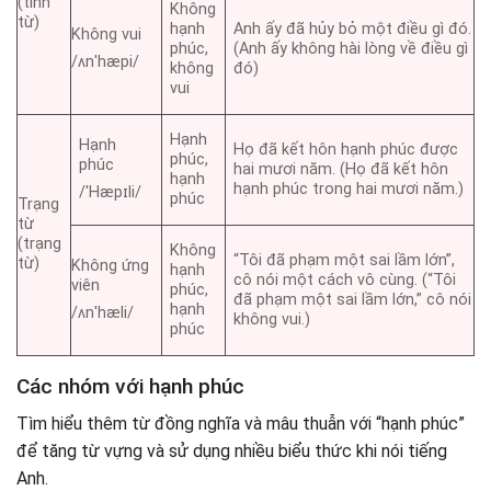
(tính
Không
từ)
hạnh
Anh ấy đã hủy bỏ một điều gì đó.
Không vui
phúc,
(Anh ấy không hài lòng về điều gì
/ʌnˈhæpi/
không
đó)
vui
Hạnh
Hạnh
Họ đã kết hôn hạnh phúc được
phúc,
phúc
hai mươi năm. (Họ đã kết hôn
hạnh
hạnh phúc trong hai mươi năm.)
/ˈHæpɪli/
phúc
Trạng
từ
(trạng
Không
“Tôi đã phạm một sai lầm lớn”,
từ)
Không ứng
hạnh
cô nói một cách vô cùng. (“Tôi
viên
phúc,
đã phạm một sai lầm lớn,” cô nói
hạnh
/ʌnˈhæli/
không vui.)
phúc
Các nhóm với hạnh phúc
Tìm hiểu thêm từ đồng nghĩa và mâu thuẫn với “hạnh phúc”
để tăng từ vựng và sử dụng nhiều biểu thức khi nói tiếng
Anh.