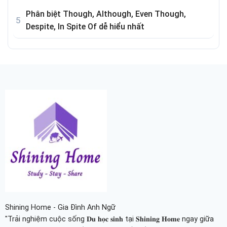
Phân biệt Though, Although, Even Though,
Despite, In Spite Of dễ hiểu nhất
Shining Home - Gia Đình Anh Ngữ
"Trải nghiệm cuộc sống 𝐃𝐮 𝐡𝐨̣𝐜 𝐬𝐢𝐧𝐡 tại 𝐒𝐡𝐢𝐧𝐢𝐧𝐠 𝐇𝐨𝐦𝐞 ngay giữa