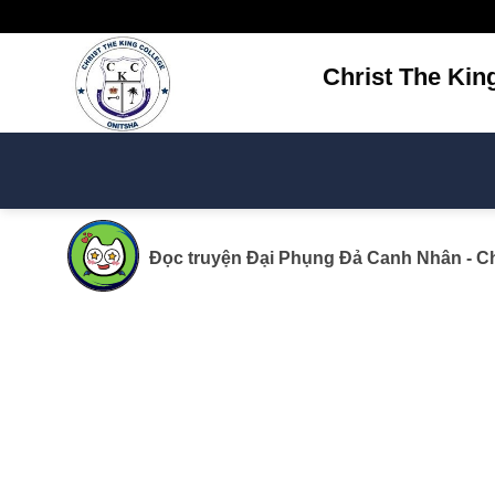
Bỏ
qua
nội
Christ The Kin
dung
Đọc truyện
Đại Phụng Đả Canh Nhân
- C