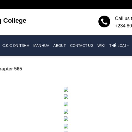
Call us 
g
College
+234 80
C.K.C ONITSHA
MANHUA
ABOUT
CONTACT US
WIKI
THỂ LOẠI
hapter 565