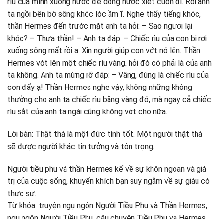
rìu của mình xuống nước để dòng nước xiết cuốn đi. Rồi anh
ta ngồi bên bờ sông khóc lóc ầm ĩ. Nghe thấy tiếng khóc,
thần Hermes đến trước mặt anh ta hỏi: – Sao ngươi lại
khóc? – Thưa thần! – Anh ta đáp. – Chiếc rìu của con bị rơi
xuống sông mất rồi ạ. Xin người giúp con vớt nó lên. Thần
Hermes vớt lên một chiếc rìu vàng, hỏi đó có phải là của anh
ta không. Anh ta mừng rỡ đáp: – Vâng, đúng là chiếc rìu của
con đấy ạ! Thần Hermes nghe vậy, không những không
thưởng cho anh ta chiếc rìu bằng vàng đó, mà ngay cả chiếc
rìu sắt của anh ta ngài cũng không vớt cho nữa.
Lời bàn: Thật thà là một đức tính tốt. Một người thật thà
sẽ được người khác tin tưởng và tôn trọng.
Người tiều phu và thần Hermes kể về sự khôn ngoan và giá
trị của cuộc sống, khuyến khích bạn suy ngẫm về sự giàu có
thực sự.
Từ khóa: truyện ngụ ngôn Người Tiều Phu và Thần Hermes,
ngụ ngôn Người Tiều Phu, câu chuyện Tiều Phu và Hermes,