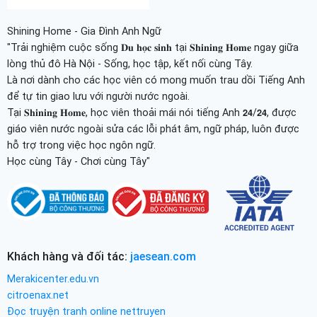
Shining Home - Gia Đình Anh Ngữ
"Trải nghiệm cuộc sống 𝐃𝐮 𝐡𝐨̣𝐜 𝐬𝐢𝐧𝐡 tại 𝐒𝐡𝐢𝐧𝐢𝐧𝐠 𝐇𝐨𝐦𝐞 ngay giữa
lòng thủ đô Hà Nội - Sống, học tập, kết nối cùng Tây.
Là nơi dành cho các học viên có mong muốn trau dồi Tiếng Anh
để tự tin giao lưu với người nước ngoài.
Tại 𝐒𝐡𝐢𝐧𝐢𝐧𝐠 𝐇𝐨𝐦𝐞, học viên thoải mái nói tiếng Anh 𝟮𝟰/𝟮𝟰, được
giáo viên nước ngoài sửa các lỗi phát âm, ngữ pháp, luôn được
hỗ trợ trong việc học ngôn ngữ.
Học cùng Tây - Chơi cùng Tây"
Khách hàng và đối tác:
jaesean.com
Merakicenter.edu.vn
citroenax.net
Đọc truyện tranh online nettruyen