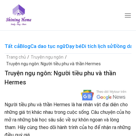
Skip
to
content
Tất cả
Blog
Ca dao tục ngữ
Dạy bé
Di tích lịch sử
Đồng dao
Trang chủ
/
Truyện ngụ ngôn
/
Truyện ngụ ngôn: Người tiều phu và thần Hermes
Truyện ngụ ngôn: Người tiều phu và thần
Hermes
Người tiều phu và thần Hermes là hai nhân vật đại diện cho
những giá trị khác nhau trong cuộc sống. Câu chuyện của họ
mở ra những bài học sâu sắc về sự khôn ngoan và lòng
tham. Hãy cùng theo dõi hành trình của họ để nhận ra những
điều quý giá.