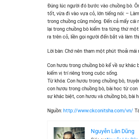
Đúng lúc người đó bước vào chuồng bò. Ô
tốt, vừa đi vào vựa cỏ, lớn tiếng nói: – Là
trong chuồng cũng mỏng. Đến cả mấy cái m
lại trong chuồng bò kiểm tra từng thứ một
ra trên cỏ, liền gọi người đến bắt và làm th
Lời bàn: Chớ nên tham một phút thoải mái 
Con hươu trong chuồng bò kể về sự khác bi
kiếm vị trí riêng trong cuộc sống.
Từ khóa: Con hươu trong chuồng bò, truyệ
con hươu trong chuồng bò, bài học từ con 
sự khác biệt, con hươu và chuồng bò, bài 
Nguồn:
http://www.ckconitsha.com/vn/
Tá
Nguyễn Lân Dũng