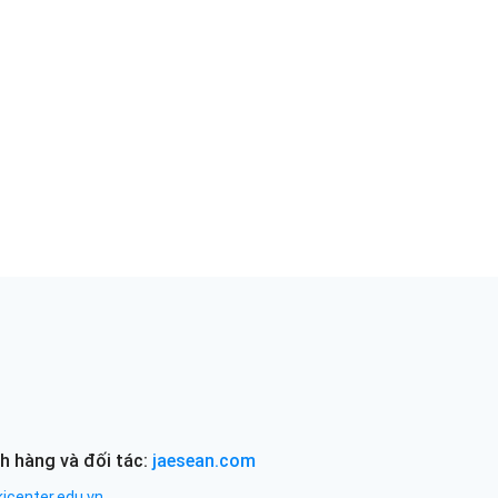
h hàng và đối tác:
jaesean.com
icenter.edu.vn