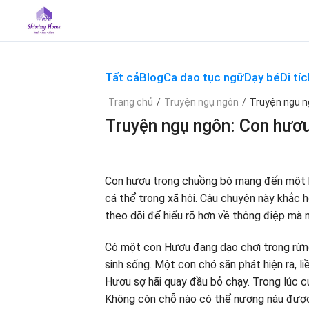
Skip
to
content
Tất cả
Blog
Ca dao tục ngữ
Dạy bé
Di tíc
Trang chủ
/
Truyện ngụ ngôn
/
Truyện ngụ n
Truyện ngụ ngôn: Con hươ
Con hươu trong chuồng bò mang đến một b
cá thể trong xã hội. Câu chuyện này khắc 
theo dõi để hiểu rõ hơn về thông điệp mà n
Có một con Hươu đang dạo chơi trong rừng
sinh sống. Một con chó săn phát hiện ra, li
Hươu sợ hãi quay đầu bỏ chạy. Trong lúc c
Không còn chỗ nào có thể nương náu được,