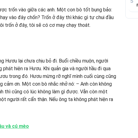
 được trốn vào giữa các anh. Một con bò tốt bụng bảo:
chạy vào đây chốn? Trốn ở đây thì khác gì tự chui đầu
i trốn ở đây, tôi sẽ có cơ may chạy thoát.
ng Hươu lại chưa chịu bỏ đi. Buổi chiều muộn, người
g phát hiện ra Hươu. Khi quản gia và người hầu đi qua
ươu trong đó. Hươu mừng rỡ nghĩ mình cuối cùng cũng
òng cảm ơn. Một con bò nhắc nhở nó: – Anh còn không
nh thì cũng có lúc không làm gì được. Vẫn còn một
một người rất cẩn thận. Nếu ông ta không phát hiện ra
âu và cú mèo