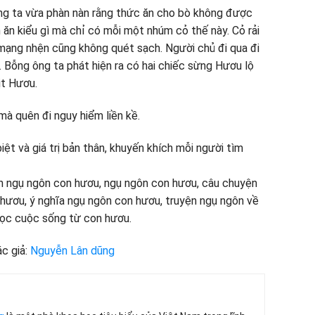
ng ta vừa phàn nàn rằng thức ăn cho bò không được
m ăn kiểu gì mà chỉ có mỗi một nhúm cỏ thế này. Cỏ rải
ạng nhện cũng không quét sạch. Người chủ đi qua đi
. Bỗng ông ta phát hiện ra có hai chiếc sừng Hươu lộ
ịt Hươu.
mà quên đi nguy hiểm liền kề.
ệt và giá trị bản thân, khuyến khích mỗi người tìm
n ngụ ngôn con hươu, ngụ ngôn con hươu, câu chuyện
hươu, ý nghĩa ngụ ngôn con hươu, truyện ngụ ngôn về
học cuộc sống từ con hươu.
c giả:
Nguyễn Lân dũng