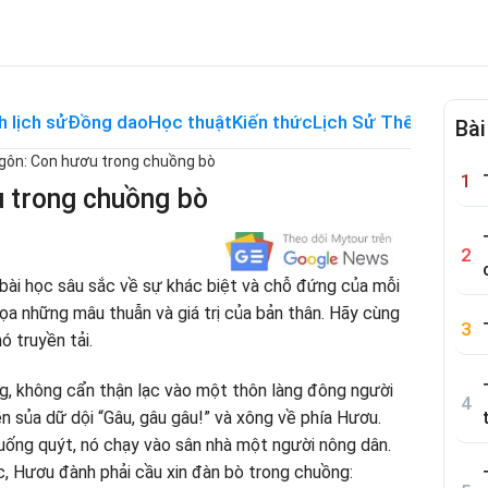
h lịch sử
Đồng dao
Học thuật
Kiến thức
Lịch Sử Thế Giới
Me
Bài
gôn: Con hươu trong chuồng bò
u trong chuồng bò
ài học sâu sắc về sự khác biệt và chỗ đứng của mỗi
họa những mâu thuẫn và giá trị của bản thân. Hãy cùng
ó truyền tải.
, không cẩn thận lạc vào một thôn làng đông người
ền sủa dữ dội “Gâu, gâu gâu!” và xông về phía Hươu.
uống quýt, nó chạy vào sân nhà một người nông dân.
 Hươu đành phải cầu xin đàn bò trong chuồng: