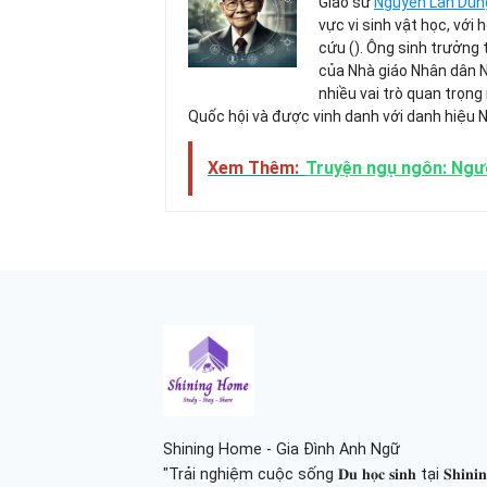
Giáo sư
Nguyễn Lân Dũn
vực vi sinh vật học, với
cứu (). Ông sinh trưởng 
của Nhà giáo Nhân dân 
nhiều vai trò quan trọng
Quốc hội và được vinh danh với danh hiệu 
Xem Thêm:
Truyện ngụ ngôn: Ngườ
Shining Home - Gia Đình Anh Ngữ
"Trải nghiệm cuộc sống 𝐃𝐮 𝐡𝐨̣𝐜 𝐬𝐢𝐧𝐡 tại 𝐒𝐡