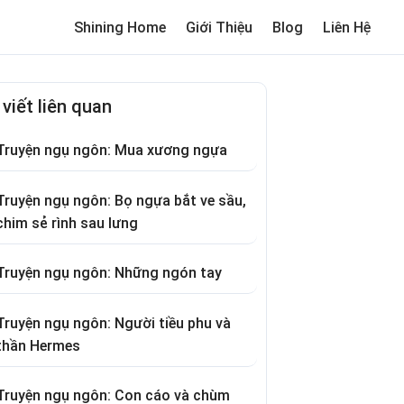
Shining Home
Giới Thiệu
Blog
Liên Hệ
me
Review trường cho bé
Thơ hay
Trò chơi dân gian
Truyện c
 viết liên quan
Truyện ngụ ngôn: Mua xương ngựa
Truyện ngụ ngôn: Bọ ngựa bắt ve sầu,
chim sẻ rình sau lưng
Truyện ngụ ngôn: Những ngón tay
Truyện ngụ ngôn: Người tiều phu và
thần Hermes
Truyện ngụ ngôn: Con cáo và chùm