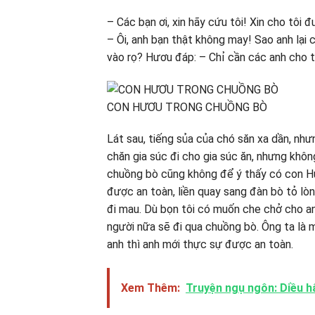
– Các bạn ơi, xin hãy cứu tôi! Xin cho tôi
– Ôi, anh bạn thật không may! Sao anh lại 
vào rọ? Hươu đáp: – Chỉ cần các anh cho tô
CON HƯƠU TRONG CHUỒNG BÒ
Lát sau, tiếng sủa của chó săn xa dần, như
chăn gia súc đi cho gia súc ăn, nhưng khôn
chuồng bò cũng không để ý thấy có con H
được an toàn, liền quay sang đàn bò tỏ l
đi mau. Dù bọn tôi có muốn che chở cho a
người nữa sẽ đi qua chuồng bò. Ông ta là 
anh thì anh mới thực sự được an toàn.
Xem Thêm:
Truyện ngụ ngôn: Diều h