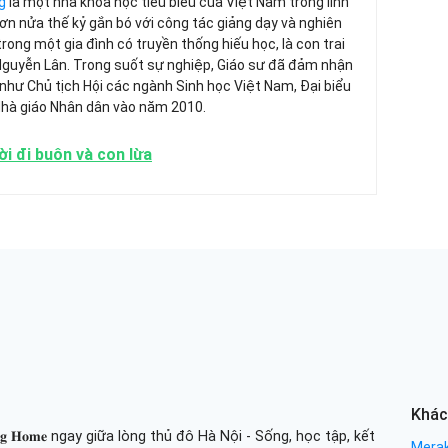
g
là một nhà khoa học tiêu biểu của Việt Nam trong lĩnh
 hơn nửa thế kỷ gắn bó với công tác giảng dạy và nghiên
trong một gia đình có truyền thống hiếu học, là con trai
Nguyễn Lân. Trong suốt sự nghiệp, Giáo sư đã đảm nhận
 như Chủ tịch Hội các ngành Sinh học Việt Nam, Đại biểu
Nhà giáo Nhân dân vào năm 2010.
i đi buôn và con lừa
Khác
𝐢𝐧𝐢𝐧𝐠 𝐇𝐨𝐦𝐞 ngay giữa lòng thủ đô Hà Nội - Sống, học tập, kết
Merak