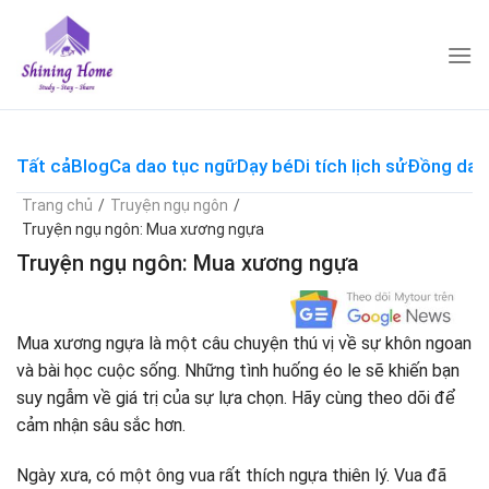
Skip
to
content
Tất cả
Blog
Ca dao tục ngữ
Dạy bé
Di tích lịch sử
Đồng dao
Trang chủ
/
Truyện ngụ ngôn
/
Truyện ngụ ngôn: Mua xương ngựa
Truyện ngụ ngôn: Mua xương ngựa
Mua xương ngựa là một câu chuyện thú vị về sự khôn ngoan
và bài học cuộc sống. Những tình huống éo le sẽ khiến bạn
suy ngẫm về giá trị của sự lựa chọn. Hãy cùng theo dõi để
cảm nhận sâu sắc hơn.
Ngày xưa, có một ông vua rất thích ngựa thiên lý. Vua đã