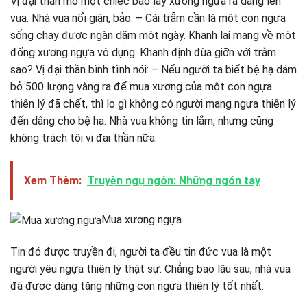
Vị đại thần mở một chiếc bao lấy xương ngựa ra dâng lên
vua. Nhà vua nổi giận, bảo: – Cái trẫm cần là một con ngựa
sống chạy được ngàn dặm một ngày. Khanh lại mang về một
đống xương ngựa vô dụng. Khanh định đùa giỡn với trẫm
sao? Vị đại thần bình tĩnh nói: – Nếu người ta biết bệ hạ dám
bỏ 500 lượng vàng ra để mua xương của một con ngựa
thiên lý đã chết, thì lo gì không có người mang ngựa thiên lý
đến dâng cho bệ hạ. Nhà vua không tin lắm, nhưng cũng
không trách tội vị đại thần nữa.
Xem Thêm:
Truyện ngụ ngôn: Những ngón tay
Mua xương ngựa
Tin đó được truyền đi, người ta đều tin đức vua là một
người yêu ngựa thiên lý thật sự. Chẳng bao lâu sau, nhà vua
đã được dâng tặng những con ngựa thiên lý tốt nhất.