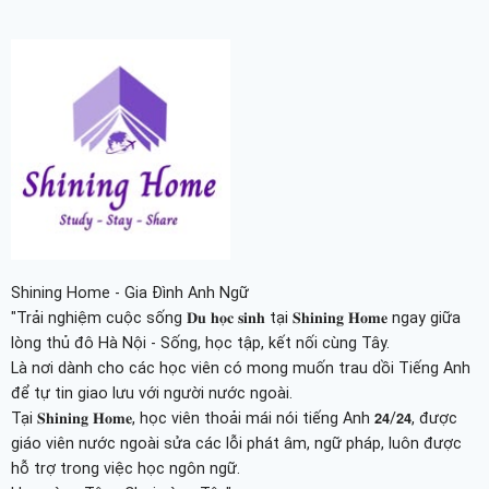
Shining Home - Gia Đình Anh Ngữ
"Trải nghiệm cuộc sống 𝐃𝐮 𝐡𝐨̣𝐜 𝐬𝐢𝐧𝐡 tại 𝐒𝐡𝐢𝐧𝐢𝐧𝐠 𝐇𝐨𝐦𝐞 ngay giữa
lòng thủ đô Hà Nội - Sống, học tập, kết nối cùng Tây.
Là nơi dành cho các học viên có mong muốn trau dồi Tiếng Anh
để tự tin giao lưu với người nước ngoài.
Tại 𝐒𝐡𝐢𝐧𝐢𝐧𝐠 𝐇𝐨𝐦𝐞, học viên thoải mái nói tiếng Anh 𝟮𝟰/𝟮𝟰, được
giáo viên nước ngoài sửa các lỗi phát âm, ngữ pháp, luôn được
hỗ trợ trong việc học ngôn ngữ.