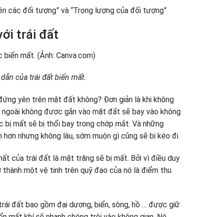
rên các đối tượng” và “Trọng lượng của đối tượng”
với trái đất
 dẫn của trái đất biến mất.
 đứng yên trên mặt đất không? Đơn giản là khi không
n ngoài không được gắn vào mặt đất sẽ bay vào không
ực bị mất sẽ bị thổi bay trong chớp mắt. Và những
n hơn nhưng không lâu, sớm muộn gì cũng sẽ bị kéo đi.
t của trái đất là mặt trăng sẽ bị mất. Bởi vì điều duy
rở thành một vệ tinh trên quỹ đạo của nó là điểm thu
trái đất bao gồm đại dương, biển, sông, hồ … được giữ
yển mất khí sẽ nhanh chóng trôi vào không gian. Nó