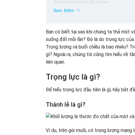
Trọng lượng của đối tượng
Xem thêm
Trọng lực là gì
Phân biệt trọng lực và trọng lượng
Vai trò của trọng lực đối với trái đất
Bạn có biết tại sao khi chúng ta thả một vậ
Công thức tính trọng lực
xuống đất mỗi lần? Đó là do trọng lực của tr
Câu hỏi & bài tập trọng lực
Trọng lượng và buổi chiều là bao nhiêu? T
gì? Ngoài ra, chúng tôi cũng tìm hiểu về tầ
liên quan.
Trọng lực là gì?
Để hiểu trọng lực đầu tiên là gì, hãy bắt đ
Thánh lễ là gì?
Ví dụ, trên gói muối, có trọng lượng mạng 