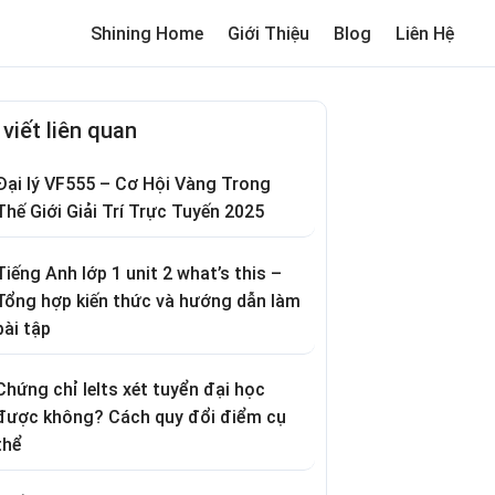
Shining Home
Giới Thiệu
Blog
Liên Hệ
me
Review trường cho bé
Thơ hay
Trò chơi dân gian
Truyện c
 viết liên quan
Đại lý VF555 – Cơ Hội Vàng Trong
Thế Giới Giải Trí Trực Tuyến 2025
Tiếng Anh lớp 1 unit 2 what’s this –
Tổng hợp kiến thức và hướng dẫn làm
bài tập
Chứng chỉ Ielts xét tuyển đại học
được không? Cách quy đổi điểm cụ
thể