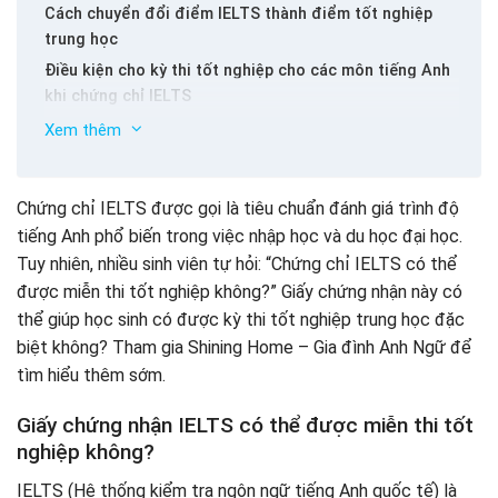
Cách chuyển đổi điểm IELTS thành điểm tốt nghiệp
trung học
Điều kiện cho kỳ thi tốt nghiệp cho các môn tiếng Anh
khi chứng chỉ IELTS
Thủ tục và thời hạn để IELTS được miễn thi tốt nghiệp
Xem thêm
vào năm 2025
Hạn chót nộp giấy chứng nhận IELTS
Chứng chỉ IELTS được gọi là tiêu chuẩn đánh giá trình độ
Thủ tục chứng nhận IELTS
tiếng Anh phổ biến trong việc nhập học và du học đại học.
Một số ghi chú khi sử dụng chứng chỉ IELTS được miễn
Tuy nhiên, nhiều sinh viên tự hỏi: “Chứng chỉ IELTS có thể
trừ
được miễn thi tốt nghiệp không?” Giấy chứng nhận này có
Giấy chứng nhận phải hợp lệ
thể giúp học sinh có được kỳ thi tốt nghiệp trung học đặc
Đảm bảo điểm số IELTS tối thiểu
biệt không? Tham gia Shining Home – Gia đình Anh Ngữ để
Áp dụng đúng hạn
tìm hiểu thêm sớm.
Cung cấp thông tin chính xác
Giấy chứng nhận công chứng
Giấy chứng nhận IELTS có thể được miễn thi tốt
Kiểm tra các quy định mỗi năm
nghiệp không?
Bí mật khi chọn bài kiểm tra IELTS để thay thế điểm số
tiếng Anh của trường trung học
IELTS (Hệ thống kiểm tra ngôn ngữ tiếng Anh quốc tế) là