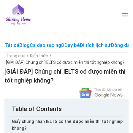
Skip
to
content
Tất cả
Blog
Ca dao tục ngữ
Dạy bé
Di tích lịch sử
Đồng dao
Trang chủ
/
Kiến thức
/
[GIẢI ĐÁP] Chứng chỉ IELTS có được miễn thi tốt nghiệp không?
[GIẢI ĐÁP] Chứng chỉ IELTS có được miễn thi
tốt nghiệp không?
Table of Contents
Giấy chứng nhận IELTS có thể được miễn thi tốt nghiệp
không?