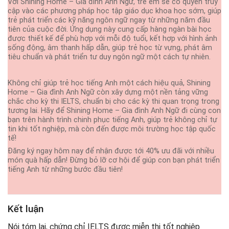
Với Shining Home – Gia đình Anh Ngữ, trẻ em sẽ có quyền truy
cập vào các phương pháp học tập giáo dục khoa học sớm, giúp
trẻ phát triển các kỹ năng ngôn ngữ ngay từ những năm đầu
tiên của cuộc đời. Ứng dụng này cung cấp hàng ngàn bài học
được thiết kế để phù hợp với mỗi độ tuổi, kết hợp với hình ảnh
sống động, âm thanh hấp dẫn, giúp trẻ học từ vựng, phát âm
tiêu chuẩn và phát triển tư duy ngôn ngữ một cách tự nhiên.
Không chỉ giúp trẻ học tiếng Anh một cách hiệu quả, Shining
Home – Gia đình Anh Ngữ còn xây dựng một nền tảng vững
chắc cho kỳ thi IELTS, chuẩn bị cho các kỳ thi quan trọng trong
tương lai. Hãy để Shining Home – Gia đình Anh Ngữ đi cùng con
bạn trên hành trình chinh phục tiếng Anh, giúp trẻ không chỉ tự
tin khi tốt nghiệp, mà còn đến được môi trường học tập quốc
tế!
Đăng ký ngay hôm nay để nhận được tới 40% ưu đãi với nhiều
món quà hấp dẫn! Đừng bỏ lỡ cơ hội để giúp con bạn phát triển
tiếng Anh từ những bước đầu tiên!
Kết luận
Nói tóm lại, chứng chỉ IELTS được miễn thi tốt nghiệp