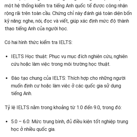
một hệ thống kiểm tra tiếng Anh quốc tế được công nhận
Xác định dải thích hợp
rộng rãi trên toàn cầu. Chứng chỉ này đánh giá toàn diện bốn
Hiểu phương pháp nhập học của các trường đại học
kỹ năng: nghe, nói, đọc và viết, giúp xác định mức độ thành
Kế hoạch xem xét sớm
thạo tiếng Anh của người học.
Đảm bảo chứng chỉ IELTS vẫn còn hiệu lực và phù hợp với
các yêu cầu
Có hai hình thức kiểm tra IELTS:
Đừng quên chuẩn bị cho kỳ thi trung học
Kết luận
IELTS Học thuật: Phục vụ mục đích nghiên cứu, nghiên
cứu hoặc làm việc trong môi trường học thuật.
Đào tạo chung của IELTS: Thích hợp cho những người
muốn định cư hoặc làm việc ở các quốc gia sử dụng
tiếng Anh.
Tỷ lệ IELTS nằm trong khoảng từ 1.0 đến 9.0, trong đó:
5.0 – 6.0: Mức trung bình, đủ điều kiện tốt nghiệp trung
học ở nhiều quốc gia.