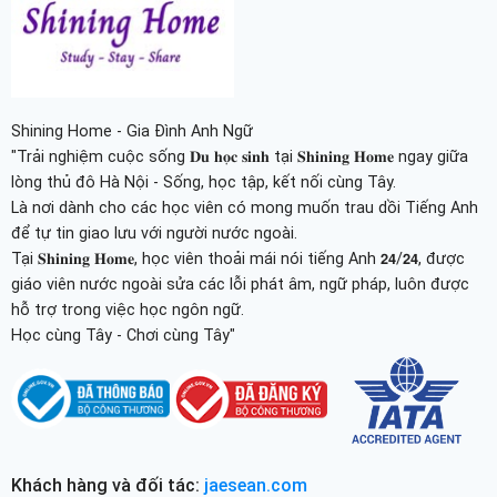
Shining Home - Gia Đình Anh Ngữ
"Trải nghiệm cuộc sống 𝐃𝐮 𝐡𝐨̣𝐜 𝐬𝐢𝐧𝐡 tại 𝐒𝐡𝐢𝐧𝐢𝐧𝐠 𝐇𝐨𝐦𝐞 ngay giữa
lòng thủ đô Hà Nội - Sống, học tập, kết nối cùng Tây.
Là nơi dành cho các học viên có mong muốn trau dồi Tiếng Anh
để tự tin giao lưu với người nước ngoài.
Tại 𝐒𝐡𝐢𝐧𝐢𝐧𝐠 𝐇𝐨𝐦𝐞, học viên thoải mái nói tiếng Anh 𝟮𝟰/𝟮𝟰, được
giáo viên nước ngoài sửa các lỗi phát âm, ngữ pháp, luôn được
hỗ trợ trong việc học ngôn ngữ.
Học cùng Tây - Chơi cùng Tây"
Khách hàng và đối tác:
jaesean.com