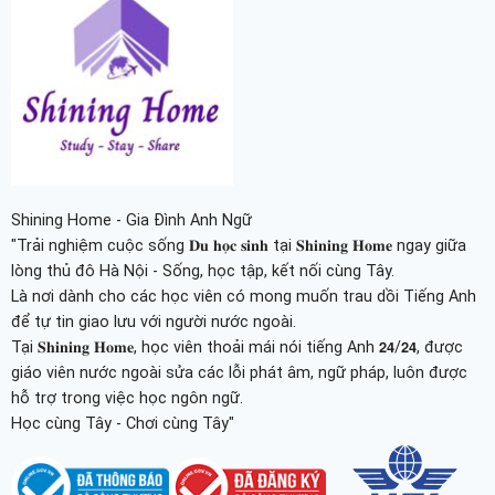
Shining Home - Gia Đình Anh Ngữ
"Trải nghiệm cuộc sống 𝐃𝐮 𝐡𝐨̣𝐜 𝐬𝐢𝐧𝐡 tại 𝐒𝐡𝐢𝐧𝐢𝐧𝐠 𝐇𝐨𝐦𝐞 ngay giữa
lòng thủ đô Hà Nội - Sống, học tập, kết nối cùng Tây.
Là nơi dành cho các học viên có mong muốn trau dồi Tiếng Anh
để tự tin giao lưu với người nước ngoài.
Tại 𝐒𝐡𝐢𝐧𝐢𝐧𝐠 𝐇𝐨𝐦𝐞, học viên thoải mái nói tiếng Anh 𝟮𝟰/𝟮𝟰, được
giáo viên nước ngoài sửa các lỗi phát âm, ngữ pháp, luôn được
hỗ trợ trong việc học ngôn ngữ.
Học cùng Tây - Chơi cùng Tây"