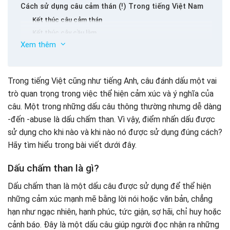
Cách sử dụng câu cảm thán (!) Trong tiếng Việt Nam
Kết thúc câu cảm thán
Kết thúc cây cầu làm
Xem thêm
Bày tỏ sự ngạc nhiên hoặc bối rối
Khẳng định những gì tôi đang nói
Thể hiện cảm xúc trực tiếp
Trong tiếng Việt cũng như tiếng Anh, câu đánh dấu một vai
Lưu ý khi sử dụng dấu chấm than (!) Bằng tiếng Việt
trò quan trọng trong việc thể hiện cảm xúc và ý nghĩa của
Nam
câu. Một trong những dấu câu thông thường nhưng dễ dàng
Tập thể dục về cách sử dụng dấu chấm than bằng
-đến -abuse là dấu chấm than. Vì vậy, điểm nhấn dấu được
tiếng Việt Nam
sử dụng cho khi nào và khi nào nó được sử dụng đúng cách?
Bài tập 1: Nhập dấu chấm than ở nơi thích hợp
Hãy tìm hiểu trong bài viết dưới đây.
Bài tập 2: Chọn dấu chấm than chính xác
Bài tập 3: Viết lại câu được thêm vào phù hợp
Dấu chấm than là gì?
Dấu chấm than là một dấu câu được sử dụng để thể hiện
những cảm xúc mạnh mẽ bằng lời nói hoặc văn bản, chẳng
hạn như ngạc nhiên, hạnh phúc, tức giận, sợ hãi, chỉ huy hoặc
cảnh báo. Đây là một dấu câu giúp người đọc nhận ra những