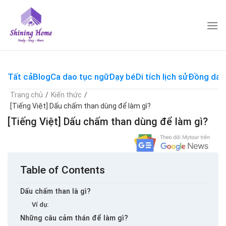
Skip
to
content
Tất cả
Blog
Ca dao tục ngữ
Dạy bé
Di tích lịch sử
Đồng dao
Trang chủ
/
Kiến thức
/
[Tiếng Việt] Dấu chấm than dùng để làm gì?
[Tiếng Việt] Dấu chấm than dùng để làm gì?
Table of Contents
Dấu chấm than là gì?
Ví dụ:
Những câu cảm thán để làm gì?