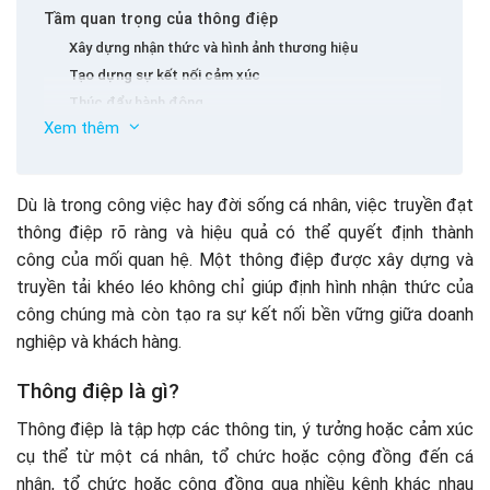
Tầm quan trọng của thông điệp
Xây dựng nhận thức và hình ảnh thương hiệu
Tạo dựng sự kết nối cảm xúc
Thúc đẩy hành động
Xem thêm
Đảm bảo sự đồng nhất trong truyền thông
Khẳng định sự khác biệt
Các dạng thông điệp truyền thông phổ biến
Dù là trong công việc hay đời sống cá nhân, việc truyền đạt
Thông điệp truyền thông theo giọng điệu
thông điệp rõ ràng và hiệu quả có thể quyết định thành
Thông điệp truyền thông theo mục đích chính trị, xã hội
công của mối quan hệ. Một thông điệp được xây dựng và
Thông điệp truyền thông theo mục đích thương mại
truyền tải khéo léo không chỉ giúp định hình nhận thức của
Các yếu tố cấu thành thông điệp
công chúng mà còn tạo ra sự kết nối bền vững giữa doanh
Nội dung
nghiệp và khách hàng.
Ngữ điệu
Đối tượng nhận thông điệp
Thông điệp là gì?
Kênh truyền tải
Thông điệp là tập hợp các thông tin, ý tưởng hoặc cảm xúc
Các bước xây dựng thông điệp truyền thông ấn tượng
cụ thể từ một cá nhân, tổ chức hoặc cộng đồng đến cá
Bước 1: Thu thập thông tin khách hàng mục tiêu
nhân, tổ chức hoặc cộng đồng qua nhiều kênh khác nhau