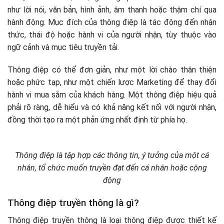
Bước 2: Khai thác và xử lý dữ liệu liên quan
như lời nói, văn bản, hình ảnh, âm thanh hoặc thậm chí qua
Bước 3: Đưa ra ý tưởng sáng tạo
hành động. Mục đích của thông điệp là tác động đến nhận
Bước 4: Thống nhất ý tưởng
thức, thái độ hoặc hành vi của người nhận, tùy thuộc vào
Bước 5: Xây dựng ý tưởng theo đúng yêu cầu thực tiễn
ngữ cảnh và mục tiêu truyền tải.
Các tiêu chí cần có của một thông điệp
Rõ ràng và dễ hiểu
Thông điệp có thể đơn giản, như một lời chào thân thiện
Mạch lạc và nhất quán
hoặc phức tạp, như một chiến lược Marketing để thay đổi
Hấp dẫn và gây ấn tượng
hành vi mua sắm của khách hàng. Một thông điệp hiệu quả
Liên quan và phù hợp với đối tượng mục tiêu
phải rõ ràng, dễ hiểu và có khả năng kết nối với người nhận,
Tạo động lực hành động
đồng thời tạo ra một phản ứng nhất định từ phía họ.
Tính khả thi và thực tế
Một số sai lầm khi sáng tạo thông điệp truyền thông
Thông điệp là tập hợp các thông tin, ý tưởng của một cá
nhân, tổ chức muốn truyền đạt đến cá nhân hoặc cộng
động
Thông điệp truyền thông là gì?
Thông điệp truyền thông là loại thông điệp được thiết kế