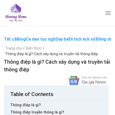
Skip
to
content
Tất cả
Blog
Ca dao tục ngữ
Dạy bé
Di tích lịch sử
Đồng dao
Trang chủ
/
Kiến thức
/
Thông điệp là gì? Cách xây dựng và truyền tải thông điệp
Thông điệp là gì? Cách xây dựng và truyền tải
thông điệp
Table of Contents
Thông điệp là gì?
Thông điệp truyền thông là gì?