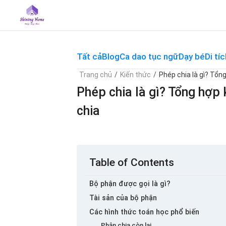
Skip
to
content
Tất cả
Blog
Ca dao tục ngữ
Dạy bé
Di tíc
Trang chủ
/
Kiến thức
/
Phép chia là gì? Tổn
Phép chia là gì? Tổng hợp 
chia
Table of Contents
Bộ phận được gọi là gì?
Tài sản của bộ phận
Các hình thức toán học phổ biến
Phân chia còn lại