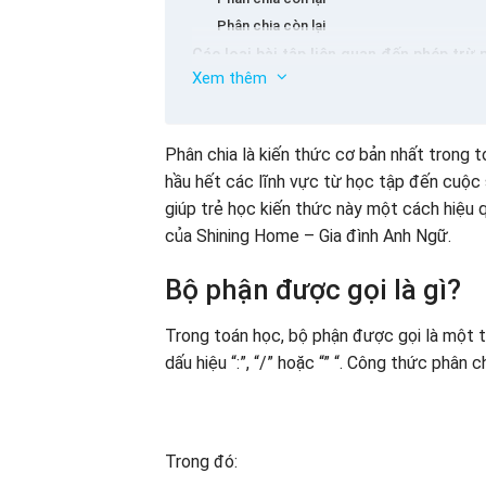
Phân chia còn lại
Các loại bài tập liên quan đến phép trừ 
Xem thêm
Mẫu 1: Thực hiện tính toán
Mẫu 2: Định dạng toán với giải pháp
Mẫu 3: Tìm x
Phân chia là kiến thức cơ bản nhất trong 
Bí quyết để giúp trẻ học, ghi nhớ và áp 
hầu hết các lĩnh vực từ học tập đến cuộc s
Học cách chơi – Chơi với Toán Khỉ
giúp trẻ học kiến thức này một cách hiệu 
Cùng với trẻ em để học và làm chủ chín 
của Shining Home – Gia đình Anh Ngữ.
Cùng với trẻ em học toán thông qua trò c
Việc thực hành và thực hành thường rất 
Bộ phận được gọi là gì?
Tóm tắt một số bài tập phân chia để tr
Trong toán học, bộ phận được gọi là một t
Kết luận
dấu hiệu “:”, “/” hoặc “” “. Công thức phân c
Trong đó: