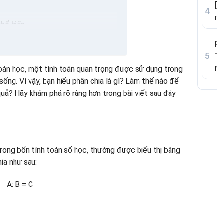
phổ biến
toán học, một tính toán quan trọng được sử dụng trong
dụng kiến thức về phân chia hiệu quả
ống. Vì vậy, bạn hiểu phân chia là gì? Làm thế nào để
quả? Hãy khám phá rõ ràng hơn trong bài viết sau đây
chương
hơi
quan trọng
ẻ thực hành
rong bốn tính toán số học, thường được biểu thị bằng
hia như sau:
A: B = C