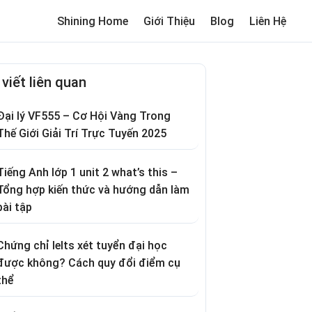
Shining Home
Giới Thiệu
Blog
Liên Hệ
me
Review trường cho bé
Thơ hay
Trò chơi dân gian
Truyện c
 viết liên quan
Đại lý VF555 – Cơ Hội Vàng Trong
Thế Giới Giải Trí Trực Tuyến 2025
Tiếng Anh lớp 1 unit 2 what’s this –
Tổng hợp kiến thức và hướng dẫn làm
bài tập
Chứng chỉ Ielts xét tuyển đại học
được không? Cách quy đổi điểm cụ
thể