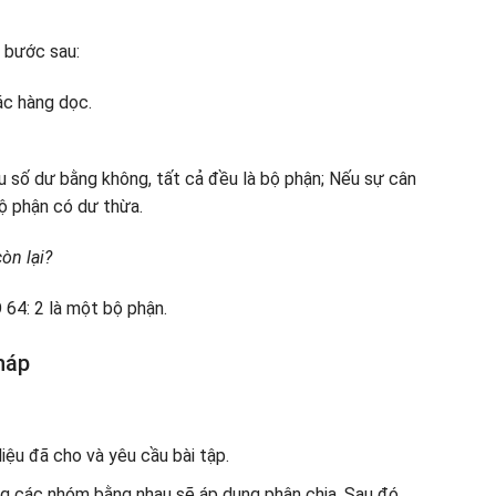
c bước sau:
ác hàng dọc.
u số dư bằng không, tất cả đều là bộ phận; Nếu sự cân
bộ phận có dư thừa.
òn lại?
 64: 2 là một bộ phận.
háp
iệu đã cho và yêu cầu bài tập.
ng các nhóm bằng nhau sẽ áp dụng phân chia. Sau đó