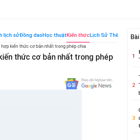
h lịch sử
Đồng dao
Học thuật
Kiến thức
Lịch Sử Thế Giới
Me
Bài
g hợp kiến thức cơ bản nhất trong phép chia
kiến thức cơ bản nhất trong phép