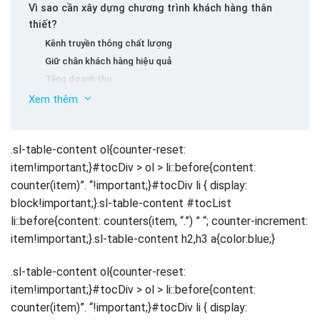
Vì sao cần xây dựng chương trình khách hàng thân
thiết?
Kênh truyền thông chất lượng
Giữ chân khách hàng hiệu quả
Tăng doanh thu
Tạo lợi thế cạnh tranh
Xem thêm
Các bước xây dựng chương trình khách hàng thân thiết
Bước 1: Xác định mục tiêu chương trình
.sl-table-content ol{counter-reset:
Bước 2: Hiểu rõ Insight khách hàng thân thiết
item!important;}#tocDiv > ol > li::before{content:
Bước 3: Phân nhóm khách hàng thân thiết
counter(item)”. “!important;}#tocDiv li { display:
Bước 4: Xây dựng chương trình khách hàng thân thiết
block!important;}.sl-table-content #tocList
Bước 5: Lựa chọn và tích hợp kênh triển khai
li::before{content: counters(item, “.”) ” “; counter-increment:
Bước 6: Thu thập thông tin và điều chỉnh
item!important;}.sl-table-content h2,h3 a{color:blue;}
Chiến lược xây dựng chương trình khách hàng thân
thiết
.sl-table-content ol{counter-reset:
Tạo giá trị thực sự cho khách hàng
item!important;}#tocDiv > ol > li::before{content:
Xây dựng chương trình khách hàng thân thiết
counter(item)”. “!important;}#tocDiv li { display:
Cá nhân hóa trải nghiệm