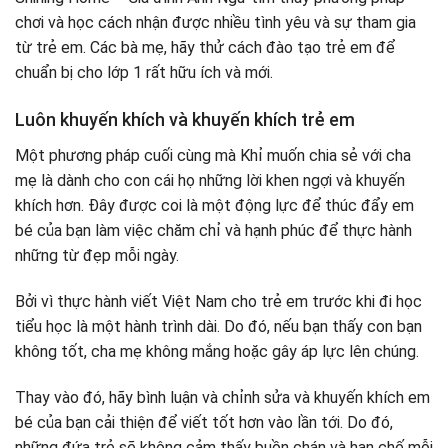
chơi và học cách nhận được nhiều tình yêu và sự tham gia
từ trẻ em. Các bà mẹ, hãy thử cách đào tạo trẻ em để
chuẩn bị cho lớp 1 rất hữu ích và mới.
Luôn khuyến khích và khuyến khích trẻ em
Một phương pháp cuối cùng mà Khỉ muốn chia sẻ với cha
mẹ là dành cho con cái họ những lời khen ngợi và khuyến
khích hơn. Đây được coi là một động lực để thúc đẩy em
bé của bạn làm việc chăm chỉ và hạnh phúc để thực hành
những từ đẹp mỗi ngày.
Bởi vì thực hành viết Việt Nam cho trẻ em trước khi đi học
tiểu học là một hành trình dài. Do đó, nếu bạn thấy con bạn
không tốt, cha mẹ không mắng hoặc gây áp lực lên chúng.
Thay vào đó, hãy bình luận và chỉnh sửa và khuyến khích em
bé của bạn cải thiện để viết tốt hơn vào lần tới. Do đó,
những đứa trẻ sẽ không cảm thấy buồn chán và hạn chế mỗi