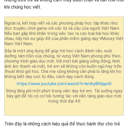
khi chúng học viết.
Ngoài ra, kết hợp viết và các phương pháp học tập khác như
đọc truyện, chơi game với các từ và câu của người Việt Nam.
Nếu bạn gặp khó khăn trong việc tạo ra các loại bài học khác
nhau, hãy hỏi sự giúp đỡ của phần mềm giảng dạy VMoney Việt
Nam Việt Nam.
Đây là một ứng dụng để giúp trẻ học cách đánh vần, nuôi
dưỡng tâm hồn của chúng, từ vựng Việt Nam phong phú theo
chương trình giáo dục mới. Với một bài giảng sống động, hình
ảnh âm thanh và mắt, trẻ em sẽ không còn buồn ngủ hay trốn
thoát khỏi giờ học. Cha mẹ cũng không cần phải lo lắng khi họ
không biết dạy con từ đâu, cách dạy cách đúng.
https://www.youtube.com/watch?v=kmby8h5ppn0
Đừng lãng phí một phút trong việc dạy trẻ em. Tải xuống ngay
bây giờ để tôi có cơ hội tương tác với nền tảng giáo dục mới
trong thời đại 4.0
Trên đây là những cách hiệu quả để thực hành thư cho trẻ