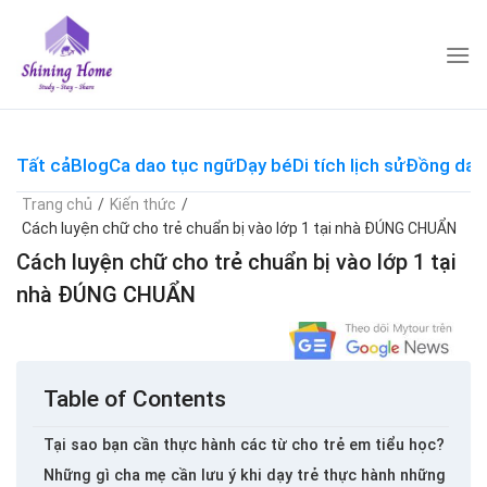
Skip
to
content
Tất cả
Blog
Ca dao tục ngữ
Dạy bé
Di tích lịch sử
Đồng dao
Trang chủ
/
Kiến thức
/
Cách luyện chữ cho trẻ chuẩn bị vào lớp 1 tại nhà ĐÚNG CHUẨN
Cách luyện chữ cho trẻ chuẩn bị vào lớp 1 tại
nhà ĐÚNG CHUẨN
Table of Contents
Tại sao bạn cần thực hành các từ cho trẻ em tiểu học?
Những gì cha mẹ cần lưu ý khi dạy trẻ thực hành những