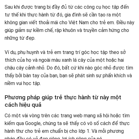
Sau khi được trang bị đầy đủ từ các công cụ học tập đến
tư thế khi thực hành từ đó, gia đình sẽ cần tạo ra một
không gian viết thoải mái cho Việt Nam cho trẻ em. Điều này
giúp giảm sự kiềm chế, rập khuôn và truyền cảm hứng cho
những từ đẹp.
Ví dụ, phụ huynh và trẻ em trang trí góc học tập theo sở
thích của họ và ngoài màu xanh lá cây của một hoặc hai
chậu cây cảnh nhỏ. Do đó, bất cứ khi nào góc nhỏ được tìm
thấy bởi bàn tay của bạn, bạn sẽ phát sinh sự phấn khích và
niềm vui học tập.
Phương pháp giúp trẻ thực hành từ này một
cách hiệu quả
Có một vài vòng trên các trang web mạng xã hội hoặc tìm
kiếm qua Google, chúng ta sẽ thấy có vô số cách để thực
hành thư cho trẻ em chuẩn bị cho lớp 1. Và mỗi phương
pháp đều có vẻ đẹp riêng, lợi ích riêng của nó.