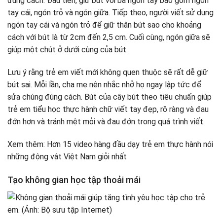
đúng cách. Đầu tiên, giữ bút với ba ngón tay bao gồm ngón
tay cái, ngón trỏ và ngón giữa. Tiếp theo, người viết sử dụng
ngón tay cái và ngón trỏ để giữ thân bút sao cho khoảng
cách với bút là từ 2cm đến 2,5 cm. Cuối cùng, ngón giữa sẽ
giúp một chút ở dưới cùng của bút.
Lưu ý rằng trẻ em viết mới không quen thuộc sẽ rất dễ giữ
bút sai. Mỗi lần, cha mẹ nên nhắc nhở họ ngay lập tức để
sửa chúng đúng cách. Bút của cây bút theo tiêu chuẩn giúp
trẻ em tiểu học thực hành chữ viết tay đẹp, rõ ràng và đau
đớn hơn và tránh mệt mỏi và đau đớn trong quá trình viết.
Xem thêm: Hơn 15 video hàng đầu dạy trẻ em thực hành nói
những động vật Việt Nam giỏi nhất
Tạo không gian học tập thoải mái