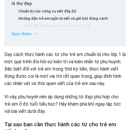
lá thư đẹp
Chuẩn bị các công cụ viết đầy đủ
Hướng dẫn trẻ em ngồi và viết và giữ bút đúng cách
Cách để ngồi trong tư thế chính xác sẽ là:
Tạo không gian học tập thoải mái
Xem thêm
Phương pháp giúp trẻ thực hành từ này một cách hiệu
quả
Dạy cách thực hành các từ cho trẻ em chuẩn bị cho lớp 1 là
Hướng dẫn trẻ em từ các tính năng cơ bản
một quá trình đòi hỏi sự kiên trì và kiên nhẫn từ phụ huynh.
Nhóm 1:
Đặc biệt đối với trẻ em trong thời kỳ tiền, thực hành viết
Nhóm 2:
đúng được coi là một vai trò rất quan trọng, giúp định hình
Nhóm 3:
các nhân vật và thói quen viết của trẻ em sau này.
Mẹo để giúp trẻ học viết hiệu quả:
Thực hành viết mỗi ngày
Vì vậy, phụ huynh nên áp dụng những từ đẹp phù hợp cho
Xây dựng sự tự hiểu và tập trung
trẻ em ở độ tuổi tiểu học? Hãy khám phá khỉ ngay lập tức
Chơi và học
với bài viết dưới đây.
Luôn khuyến khích và khuyến khích trẻ em
Tại sao bạn cần thực hành các từ cho trẻ em