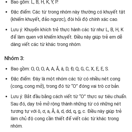
Bao gồm: L, B, H, K, Y, P.
Đặc điểm: Các từ trong nhóm này thường có khuyết tật
(khiếm khuyết, đảo ngược), đòi hỏi độ chính xác cao.
Lưu ý: Khuyến khích trẻ thực hành các từ như L, B, H, K
để làm quen với khiếm khuyết. Điều này giúp trẻ em dễ
dàng viết các từ khác trong nhóm.
Nhóm 3:
Bao gồm: O, O, O, A, A, Ă, â, D, Đ, Q, G, C, X, E, E, S.
Đặc điểm: Đây là một nhóm các từ có nhiều nét cong
(cong, cong mở), trong đó từ “O” đóng vai trò cơ bản.
Lưu ý: Bắt đầu bằng cách viết từ “O” thực sự tiêu chuẩn.
Sau đó, dạy trẻ mở rộng thành những từ có những nét
tương tự với ô, ơ, a, Ă, â, d, dd, q, g, c. Điều này giúp trẻ
làm chủ độ cong cần thiết để viết các từ khác trong
nhóm.