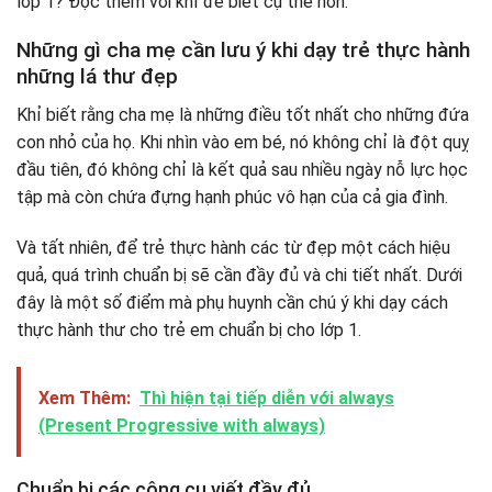
lớp 1? Đọc thêm với khỉ để biết cụ thể hơn.
Những gì cha mẹ cần lưu ý khi dạy trẻ thực hành
những lá thư đẹp
Khỉ biết rằng cha mẹ là những điều tốt nhất cho những đứa
con nhỏ của họ. Khi nhìn vào em bé, nó không chỉ là đột quỵ
đầu tiên, đó không chỉ là kết quả sau nhiều ngày nỗ lực học
tập mà còn chứa đựng hạnh phúc vô hạn của cả gia đình.
Và tất nhiên, để trẻ thực hành các từ đẹp một cách hiệu
quả, quá trình chuẩn bị sẽ cần đầy đủ và chi tiết nhất. Dưới
đây là một số điểm mà phụ huynh cần chú ý khi dạy cách
thực hành thư cho trẻ em chuẩn bị cho lớp 1.
Xem Thêm:
Thì hiện tại tiếp diễn với always
(Present Progressive with always)
Chuẩn bị các công cụ viết đầy đủ