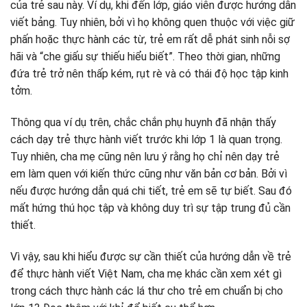
của trẻ sau này. Ví dụ, khi đến lớp, giáo viên được hướng dẫn
viết bảng. Tuy nhiên, bởi vì họ không quen thuộc với việc giữ
phấn hoặc thực hành các từ, trẻ em rất dễ phát sinh nỗi sợ
hãi và “che giấu sự thiếu hiểu biết”. Theo thời gian, những
đứa trẻ trở nên thấp kém, rụt rè và có thái độ học tập kinh
tởm.
Thông qua ví dụ trên, chắc chắn phụ huynh đã nhận thấy
cách dạy trẻ thực hành viết trước khi lớp 1 là quan trọng.
Tuy nhiên, cha mẹ cũng nên lưu ý rằng họ chỉ nên dạy trẻ
em làm quen với kiến ​​thức cũng như văn bản cơ bản. Bởi vì
nếu được hướng dẫn quá chi tiết, trẻ em sẽ tự biết. Sau đó
mất hứng thú học tập và không duy trì sự tập trung đủ cần
thiết.
Vì vậy, sau khi hiểu được sự cần thiết của hướng dẫn về trẻ
để thực hành viết Việt Nam, cha mẹ khác cần xem xét gì
trong cách thực hành các lá thư cho trẻ em chuẩn bị cho