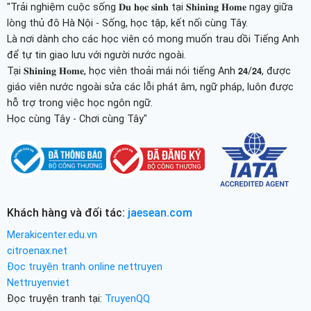
"Trải nghiệm cuộc sống 𝐃𝐮 𝐡𝐨̣𝐜 𝐬𝐢𝐧𝐡 tại 𝐒𝐡𝐢𝐧𝐢𝐧𝐠 𝐇𝐨𝐦𝐞 ngay giữa
lòng thủ đô Hà Nội - Sống, học tập, kết nối cùng Tây.
Là nơi dành cho các học viên có mong muốn trau dồi Tiếng Anh
để tự tin giao lưu với người nước ngoài.
Tại 𝐒𝐡𝐢𝐧𝐢𝐧𝐠 𝐇𝐨𝐦𝐞, học viên thoải mái nói tiếng Anh 𝟮𝟰/𝟮𝟰, được
giáo viên nước ngoài sửa các lỗi phát âm, ngữ pháp, luôn được
hỗ trợ trong việc học ngôn ngữ.
Học cùng Tây - Chơi cùng Tây"
Khách hàng và đối tác:
jaesean.com
Merakicenter.edu.vn
citroenax.net
Đọc truyện tranh online nettruyen
Nettruyenviet
Đọc truyện tranh tại:
TruyenQQ