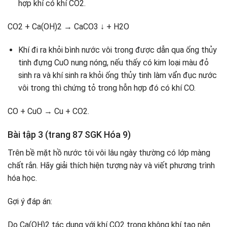
hợp khí có khí CO2.
CO2 + Ca(OH)2 → CaCO3 ↓ + H2O
Khí đi ra khỏi bình nước vôi trong được dẫn qua ống thủy
tinh đựng CuO nung nóng, nếu thấy có kim loại màu đỏ
sinh ra và khí sinh ra khỏi ống thủy tinh làm vẩn đục nước
vôi trong thì chứng tỏ trong hỗn hợp đó có khí CO.
CO + CuO → Cu + CO2.
Bài tập 3 (trang 87 SGK Hóa 9)
Trên bề mặt hồ nước tôi vôi lâu ngày thường có lớp màng
chất rắn. Hãy giải thích hiện tượng này và viết phương trình
hóa học.
Gợi ý đáp án:
Do Ca(OH)2 tác dụng với khí CO2 trong không khí tạo nên