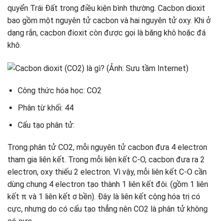
quyển Trái Đất trong điều kiện bình thường. Cacbon dioxit
Bảo quản khí CO2
bao gồm một nguyên tử cacbon và hai nguyên tử oxy. Khi ở
Bài tập về cacbon dioxit SGK Hóa học 9 kèm lời giải
dạng rắn, cacbon đioxit còn được gọi là băng khô hoặc đá
Bài tập 1 (trang 87 SGK Hóa 9)
khô.
Bài tập 2 (trang 87 SGK Hóa 9)
Bài tập 3 (trang 87 SGK Hóa 9)
Công thức hóa học: CO2
Phân từ khối: 44
Cấu tạo phân tử:
Trong phân tử CO2, mỗi nguyên tử cacbon đưa 4 electron
tham gia liên kết. Trong mỗi liên kết C-O, cacbon đưa ra 2
electron, oxy thiếu 2 electron. Vì vậy, mỗi liên kết C-O cần
dùng chung 4 electron tạo thành 1 liên kết đôi. (gồm 1 liên
kết π và 1 liên kết σ bền). Đây là liên kết cộng hóa trị có
cực, nhưng do có cấu tạo thẳng nên CO2 là phân tử không