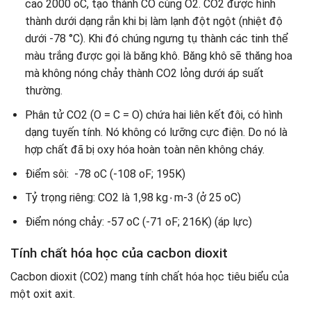
cao 2000 oC, tạo thành CO cùng O2. CO2 được hình
thành dưới dạng rắn khi bị làm lạnh đột ngột (nhiệt độ
dưới -78 °C). Khi đó chúng ngưng tụ thành các tinh thể
màu trắng được gọi là băng khô. Băng khô sẽ thăng hoa
mà không nóng chảy thành CO2 lỏng dưới áp suất
thường.
Phân tử CO2 (O = C = O) chứa hai liên kết đôi, có hình
dạng tuyến tính. Nó không có lưỡng cực điện. Do nó là
hợp chất đã bị oxy hóa hoàn toàn nên không cháy.
Điểm sôi: -78 oC (-108 oF; 195K)
Tỷ trọng riêng: CO2 là 1,98 kg۰m-3 (ở 25 oC)
Điểm nóng chảy: -57 oC (-71 oF; 216K) (áp lực)
Tính chất hóa học của cacbon dioxit
Cacbon dioxit (CO2) mang tính chất hóa học tiêu biểu của
một oxit axit.