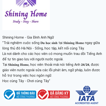
Shining Home - Gia Đình Anh Ngữ
"Trải nghiệm cuộc sống 𝐃𝐮 𝐡𝐨̣𝐜 𝐬𝐢𝐧𝐡 tại 𝐒𝐡𝐢𝐧𝐢𝐧𝐠 𝐇𝐨𝐦𝐞 ngay giữa
lòng thủ đô Hà Nội - Sống, học tập, kết nối cùng Tây.
Là nơi dành cho các học viên có mong muốn trau dồi Tiếng Anh
để tự tin giao lưu với người nước ngoài.
Tại 𝐒𝐡𝐢𝐧𝐢𝐧𝐠 𝐇𝐨𝐦𝐞, học viên thoải mái nói tiếng Anh 𝟮𝟰/𝟮𝟰, được
giáo viên nước ngoài sửa các lỗi phát âm, ngữ pháp, luôn được
hỗ trợ trong việc học ngôn ngữ.
Học cùng Tây - Chơi cùng Tây"