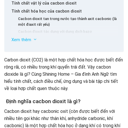
Tính chất vật lý của cacbon dioxit
Tính chất hóa học của cacbon dioxit
Cacbon dioxit tan trong nước tạo thành axit cacbonic (là
một điaxit rất yếu)
Cacbon đioxit tác dụng với dung dịch bazơ
Cacbon đioxit tác dụng với oxit bazơ
Xem thêm
Điều chế cacbon dioxit
Điều chế cacbon dioxit trong phòng thí nghiệm
Carbon dioxit (CO2) là một hợp chất hóa học được biết đến
Điều chế cacbon dioxit trong công nghiệp
rộng rãi, có nhiều trong khí quyển trái đất. Vậy cacbon
Ứng dụng của cacbon dioxit
dioxide là gì? Cùng Shining Home – Gia đình Anh Ngữ tìm
Ứng dụng của CO2 trong công nghiệp
hiểu tính chất, cách điều chế, ứng dụng và bài tập chi tiết
Ứng dụng của CO2 trong y tế
về loại hợp chất quen thuộc này.
Ứng dụng của CO2 trong đời sống
Ứng dụng của CO2 trong công nghệ thực phẩm
Định nghĩa cacbon dioxit là gì?
Khí CO2 có độc không và những lưu ý khi sử dụng
Cacbon dioxit hay cacbonic oxit (còn được biết đến với
Ảnh hưởng đến môi trường
nhiều tên gọi khác như thán khí, anhydride carbonic, khí
Ảnh hưởng đến sức khỏe con người
cacbonic) là một hợp chất hóa học ở dạng khí có trong khí
Cách xử lý khi bị ngộ độc CO2