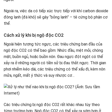
Ngoài ra, việc da có tiếp xúc trực tiếp với khí carbon dioxide
đông lạnh (đá khô) sẽ gây “bỏng lạnh” – tê cứng bộ phận cơ
thể.
Cách xử lý khi bị ngộ độc CO2
Ngoài hiện tượng tức ngực, các triệu chứng ban đầu của
ngộ độc CO2 có thể bao gồm: Nhức đầu, mệt mỏi, chóng
mặt, buồn ngủ, hoặc buồn nôn. Đau ngực đột ngột có thể
xảy ra ở những người có tiền sử bị đau thắt ngực. Thời gian
phơi nhiễm kéo dài, các triệu chứng có thể xấu đi, kèm nôn
mửa, ngất, mất ý thức và suy nhược cơ…
Các triệu chứng bị ngộ độc CO2 rất khác nhau tùy theo
từng trường hợp. Ngộ độc CO2 có thể xảy ra sớm hơn ở