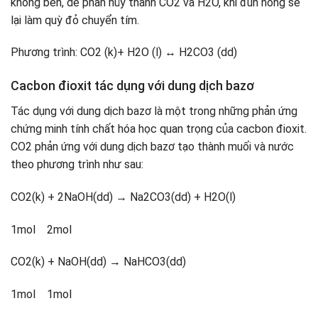
không bền, dễ phân hủy thành CO2 và H2O, khi đun nóng sẽ
lại làm quỳ đỏ chuyển tím.
Phương trình: CO2 (k)+ H2O (l) ↔ H2CO3 (dd)
Cacbon đioxit tác dụng với dung dịch bazơ
Tác dụng với dung dịch bazơ là một trong những phản ứng
chứng minh tính chất hóa học quan trọng của cacbon đioxit.
CO2 phản ứng với dung dịch bazơ tạo thành muối và nước
theo phương trình như sau:
CO2(k) + 2NaOH(dd) → Na2CO3(dd) + H2O(l)
1mol 2mol
CO2(k) + NaOH(dd) → NaHCO3(dd)
1mol 1mol