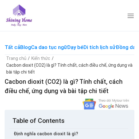
Skip
to
content
Tất cả
Blog
Ca dao tục ngữ
Dạy bé
Di tích lịch sử
Đồng dao
Trang chủ
/
Kiến thức
/
Cacbon dioxit (CO2) là gì? Tính chất, cách điều chế, ứng dụng và
bài tập chi tiết
Cacbon dioxit (CO2) là gì? Tính chất, cách
điều chế, ứng dụng và bài tập chi tiết
Table of Contents
Định nghĩa cacbon dioxit là gì?