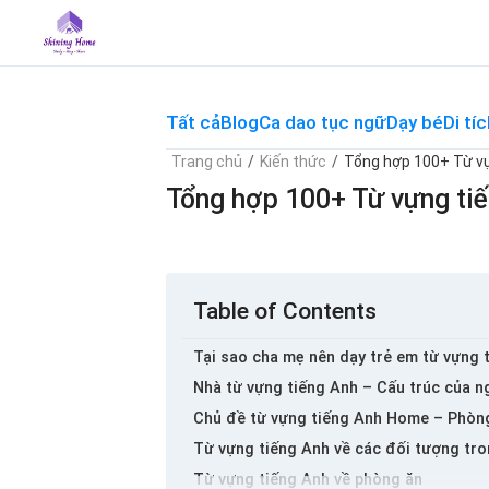
Skip
to
content
Tất cả
Blog
Ca dao tục ngữ
Dạy bé
Di tíc
Trang chủ
/
Kiến thức
/
Tổng hợp 100+ Từ vự
Tổng hợp 100+ Từ vựng tiế
Table of Contents
Tại sao cha mẹ nên dạy trẻ em từ vựng 
Nhà từ vựng tiếng Anh – Cấu trúc của n
Chủ đề từ vựng tiếng Anh Home – Phòn
Từ vựng tiếng Anh về các đối tượng tr
Từ vựng tiếng Anh về phòng ăn