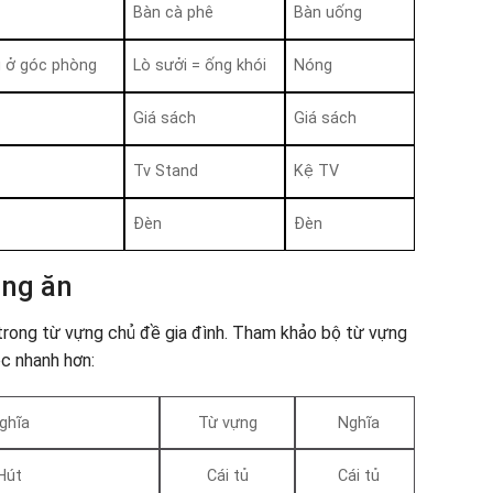
Bàn cà phê
Bàn uống
g ở góc phòng
Lò sưởi = ống khói
Nóng
Giá sách
Giá sách
Tv Stand
Kệ TV
Đèn
Đèn
òng ăn
rong từ vựng chủ đề gia đình. Tham khảo bộ từ vựng
c nhanh hơn:
ghĩa
Từ vựng
Nghĩa
Hút
Cái tủ
Cái tủ