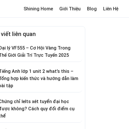
Shining Home
Giới Thiệu
Blog
Liên Hệ
me
Review trường cho bé
Thơ hay
Trò chơi dân gian
Truyện c
 viết liên quan
Đại lý VF555 – Cơ Hội Vàng Trong
Thế Giới Giải Trí Trực Tuyến 2025
Tiếng Anh lớp 1 unit 2 what’s this –
Tổng hợp kiến thức và hướng dẫn làm
bài tập
Chứng chỉ Ielts xét tuyển đại học
được không? Cách quy đổi điểm cụ
thể