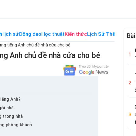
h lịch sử
Đồng dao
Học thuật
Kiến thức
Lịch Sử Thế Giới
Me
Bài
ng tiếng Anh chủ đề nhà cửa cho bé
ng Anh chủ đề nhà cửa cho bé
tiếng Anh?
gôi nhà
g trong nhà
ong phòng khách