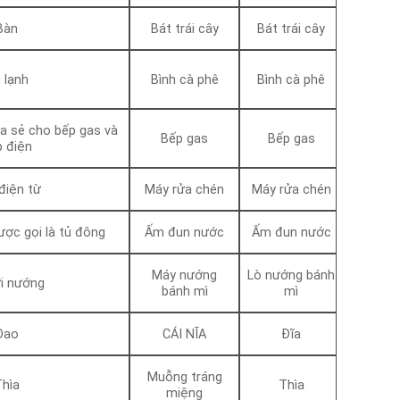
Bàn
Bát trái cây
Bát trái cây
 lạnh
Bình cà phê
Bình cà phê
a sẻ cho bếp gas và
Bếp gas
Bếp gas
p điện
điện từ
Máy rửa chén
Máy rửa chén
ược gọi là tủ đông
Ấm đun nước
Ấm đun nước
Máy nướng
Lò nướng bánh
i nướng
bánh mì
mì
Dao
CÁI NĨA
Đĩa
Muỗng tráng
Thìa
Thìa
miệng