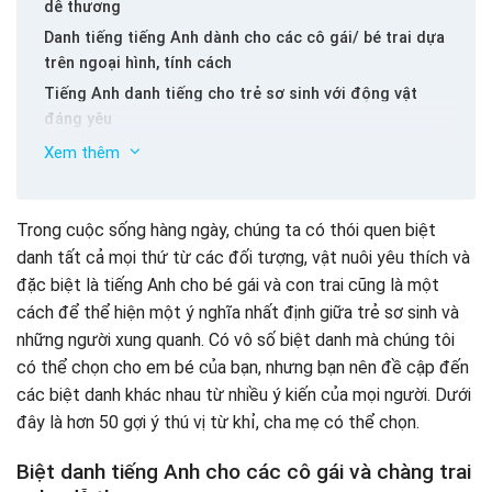
dễ thương
Danh tiếng tiếng Anh dành cho các cô gái/ bé trai dựa
trên ngoại hình, tính cách
Tiếng Anh danh tiếng cho trẻ sơ sinh với động vật
đáng yêu
Biệt danh cho các cô gái và chàng trai có thức ăn
Xem thêm
Biệt danh cho nam và nữ thông qua các nhân vật hoạt
hình, phim
Trong cuộc sống hàng ngày, chúng ta có thói quen biệt
Tiếng Anh danh tiếng cho trẻ em trong tự nhiên, thời
danh tất cả mọi thứ từ các đối tượng, vật nuôi yêu thích và
tiết
đặc biệt là tiếng Anh cho bé gái và con trai cũng là một
Tiếng Anh danh tiếng cho các cô gái trong hoa
cách để thể hiện một ý nghĩa nhất định giữa trẻ sơ sinh và
Tiếng Anh NHine cho các cô gái
những người xung quanh. Có vô số biệt danh mà chúng tôi
Lời khuyên khi sự nổi tiếng của tiếng Anh cho các cô
có thể chọn cho em bé của bạn, nhưng bạn nên đề cập đến
gái và chàng trai
các biệt danh khác nhau từ nhiều ý kiến ​​của mọi người. Dưới
1. Lấy tên của nhân vật yêu thích của bạn
đây là hơn 50 gợi ý thú vị từ khỉ, cha mẹ có thể chọn.
2. Ý tưởng đầu tiên xuất hiện trong tâm trí của bạn
3. Chọn một biệt danh cho bé hoặc dễ nhớ
Biệt danh tiếng Anh cho các cô gái và chàng trai