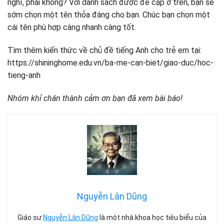
nghĩ, phải không? Với danh sách được đề cập ở trên, bạn sẽ
sớm chọn một tên thỏa đáng cho bạn. Chúc bạn chọn một
cái tên phù hợp càng nhanh càng tốt.
Tìm thêm kiến ​​thức về chủ đề tiếng Anh cho trẻ em tại:
https://shininghome.edu.vn/ba-me-can-biet/giao-duc/hoc-
tieng-anh
Nhóm khỉ chân thành cảm ơn bạn đã xem bài báo!
Nguyễn Lân Dũng
Giáo sư
Nguyễn Lân Dũng
là một nhà khoa học tiêu biểu của