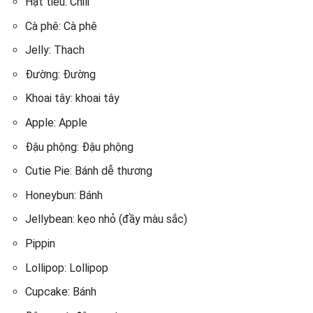
Hạt tiêu: Chili
Cà phê: Cà phê
Jelly: Thach
Đường: Đường
Khoai tây: khoai tây
Apple: Apple
Đậu phộng: Đậu phộng
Cutie Pie: Bánh dễ thương
Honeybun: Bánh
Jellybean: kẹo nhỏ (đầy màu sắc)
Pippin
Lollipop: Lollipop
Cupcake: Bánh