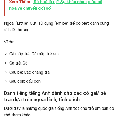
Xem Thêm:
Số hoá là gì? Sự khác nhau giữa số
hoá và chuyển đổi số
Ngoài “Little” Out, sử dụng “em bé” để có biệt danh cũng
rất dễ thương:
Ví dụ:
Cá mập trẻ: Cá mập trẻ em
Gà trẻ: Gà
Cậu bé: Các chàng trai
Gấu con: gấu con
Danh tiếng tiếng Anh dành cho các cô gái/ bé
trai dựa trên ngoại hình, tính cách
Dưới đây là những quốc gia tiếng Anh tốt cho trẻ em bạn có
thể tham khảo: