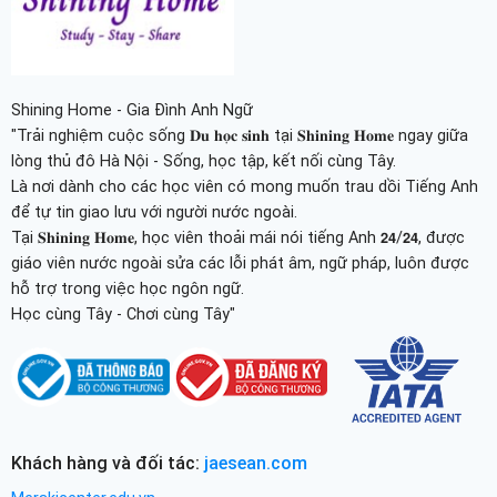
Shining Home - Gia Đình Anh Ngữ
"Trải nghiệm cuộc sống 𝐃𝐮 𝐡𝐨̣𝐜 𝐬𝐢𝐧𝐡 tại 𝐒𝐡𝐢𝐧𝐢𝐧𝐠 𝐇𝐨𝐦𝐞 ngay giữa
lòng thủ đô Hà Nội - Sống, học tập, kết nối cùng Tây.
Là nơi dành cho các học viên có mong muốn trau dồi Tiếng Anh
để tự tin giao lưu với người nước ngoài.
Tại 𝐒𝐡𝐢𝐧𝐢𝐧𝐠 𝐇𝐨𝐦𝐞, học viên thoải mái nói tiếng Anh 𝟮𝟰/𝟮𝟰, được
giáo viên nước ngoài sửa các lỗi phát âm, ngữ pháp, luôn được
hỗ trợ trong việc học ngôn ngữ.
Học cùng Tây - Chơi cùng Tây"
Khách hàng và đối tác:
jaesean.com