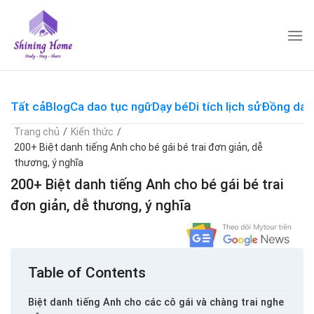
Skip
to
content
Tất cả
Blog
Ca dao tục ngữ
Dạy bé
Di tích lịch sử
Đồng dao
Trang chủ
/
Kiến thức
/
200+ Biệt danh tiếng Anh cho bé gái bé trai đơn giản, dễ
thương, ý nghĩa
200+ Biệt danh tiếng Anh cho bé gái bé trai
đơn giản, dễ thương, ý nghĩa
Table of Contents
Biệt danh tiếng Anh cho các cô gái và chàng trai nghe