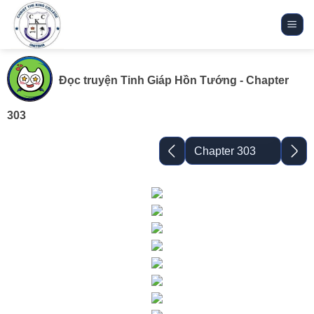
Bỏ
qua
nội
dung
Đọc truyện
Tinh Giáp Hồn Tướng
- Chapter
303