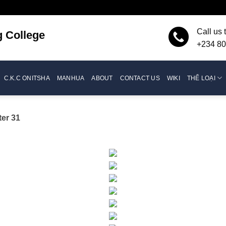
Call us 
g
College
+234 80
C.K.C ONITSHA
MANHUA
ABOUT
CONTACT US
WIKI
THỂ LOẠI
er 31