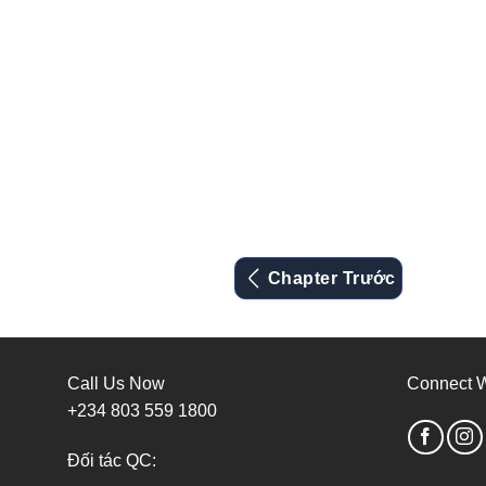
Chapter Trước
Call Us Now
Connect W
+234 803 559 1800
Đối tác QC: