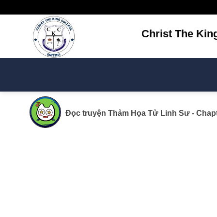
Bỏ
qua
nội
Christ The Kin
dung
Đọc truyện
Thảm Họa Tử Linh Sư
- Chapt