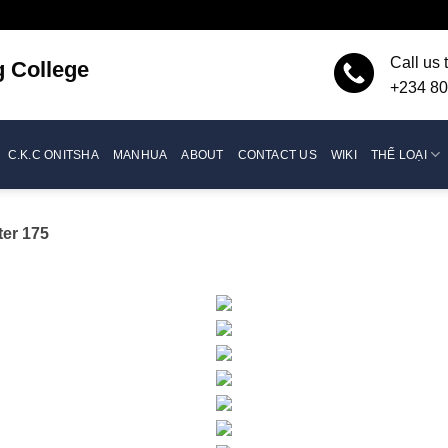
Call us 
g
College
+234 80
C.K.C ONITSHA
MANHUA
ABOUT
CONTACT US
WIKI
THỂ LOẠI
ter 175