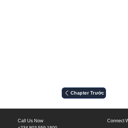
Chapter Trước
Call Us Now
Connect W
+234 803 559 1800