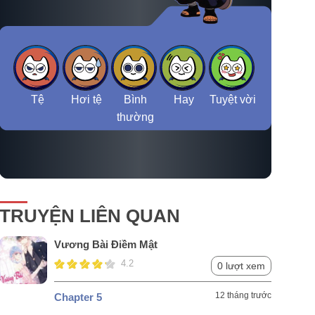
Tệ
Hơi tệ
Bình
Hay
Tuyệt vời
thường
TRUYỆN LIÊN QUAN
Vương Bài Điềm Mật
4.2
0 lượt xem
12 tháng trước
Chapter 5