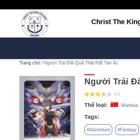
Bỏ
qua
nội
Christ The Kin
dung
Trang chủ
/ Người Trái Đất Quả Thật Rất Tàn Ác
Người Trái Đ
3.5
Thể loại:
Manhua
Tags:
#Adventure
#Fantasy