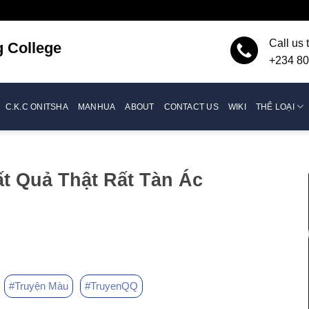
Call us 
g
College
+234 80
C.K.C ONITSHA
MANHUA
ABOUT
CONTACT US
WIKI
THỂ LOẠI
ất Quả Thật Rất Tàn Ác
#Truyện Màu
#TruyenQQ