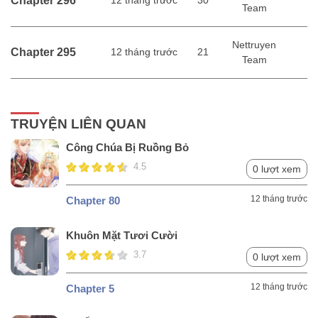
Chapter 296
12 tháng trước
30
Team
Nettruyen
Chapter 295
12 tháng trước
21
Team
Nettruyen
Chapter 294
12 tháng trước
21
Team
TRUYỆN LIÊN QUAN
Công Chúa Bị Ruồng Bỏ
Nettruyen
Chapter 293
12 tháng trước
17
Team
4.5
0 lượt xem
12 tháng trước
Nettruyen
Chapter 80
Chapter 292
12 tháng trước
15
Team
Khuôn Mặt Tươi Cười
Nettruyen
3.7
0 lượt xem
Chapter 291
12 tháng trước
18
Team
12 tháng trước
Chapter 5
Nettruyen
Chapter 290
12 tháng trước
21