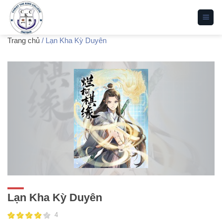
Bỏ
qua
nội
Trang chủ
/ Lạn Kha Kỳ Duyên
dung
Lạn Kha Kỳ Duyên
4