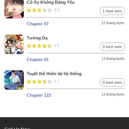
Team
Cô Ấy Không Đáng Yêu
3.3
1 lượt xem
Nettruyen
Chapter 289
12 tháng trước
21
Team
12 tháng trước
Chapter 97
Nettruyen
Tướng Dạ
Chapter 288
12 tháng trước
19
Team
4.5
0 lượt xem
Nettruyen
12 tháng trước
Chapter 81
Chapter 287
12 tháng trước
21
Team
Tuyệt thế thiên tài hệ thống
Nettruyen
Chapter 286
12 tháng trước
19
3.7
0 lượt xem
Team
12 tháng trước
Chapter 123
Nettruyen
Chapter 285
12 tháng trước
21
Team
Nettruyen
Chapter 284
12 tháng trước
21
Team