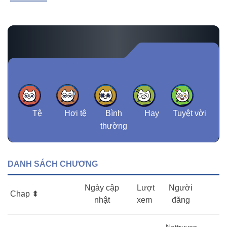
đến khi được một ông lão nhắc nhở chàng mới quay trở về
làng. Thế nhưng cảnh còn người mất, hoá ra chỉ xem cờ một
lúc đã mất sáu mươi năm… Đây chính là sự tích về bàn cờ Lạn
Kha.
Tệ
Hơi tệ
Bình
Hay
Tuyệt vời
thường
DANH SÁCH CHƯƠNG
Ngày cập
Lượt
Người
Chap ⬍
nhật
xem
đăng
Nettruyen