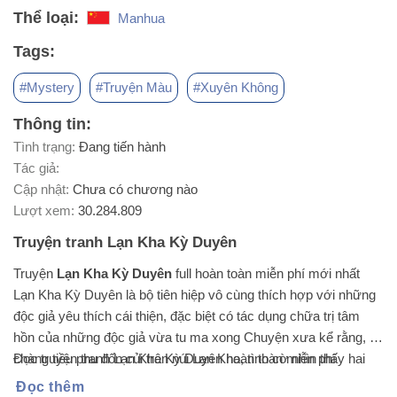
Thể loại:
Manhua
Tags:
#Mystery
#Truyện Màu
#Xuyên Không
Thông tin:
Tình trạng:
Đang tiến hành
Tác giả:
Cập nhật:
Chưa có chương nào
Lượt xem:
30.284.809
Truyện tranh Lạn Kha Kỳ Duyên
Truyện
Lạn Kha Kỳ Duyên
full hoàn toàn miễn phí mới nhất
Lạn Kha Kỳ Duyên là bộ tiên hiệp vô cùng thích hợp với những
độc giả yêu thích cái thiện, đặc biệt có tác dụng chữa trị tâm
hồn của những độc giả vừa tu ma xong Chuyện xưa kể rằng, có
chàng tiều phu đốn củi trên núi Lạn Kha, tình cờ nhìn thấy hai
Đọc truyện tranh Lạn Kha Kỳ Duyên hoàn toàn miễn phí
ông lão đang đánh cờ. Chàng say mê đứng xem cả buổi trời,
Đọc thêm