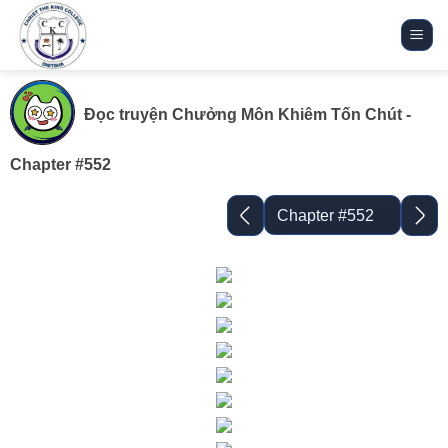
Bỏ
qua
nội
dung
Đọc truyện
Chưởng Môn Khiêm Tốn Chút
-
Chapter #552