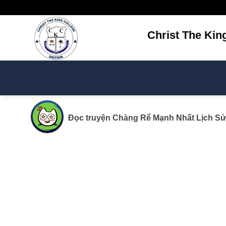
Bỏ
qua
nội
Christ The Kin
dung
Đọc truyện
Chàng Rể Mạnh Nhất Lịch S