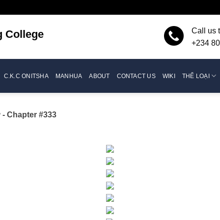
Call us 
g
College
+234 80
C.K.C ONITSHA
MANHUA
ABOUT
CONTACT US
WIKI
THỂ LOẠI
ử
- Chapter #333