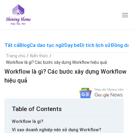
Skip
to
content
Tất cả
Blog
Ca dao tục ngữ
Dạy bé
Di tích lịch sử
Đồng dao
Trang chủ
/
Kiến thức
/
Workflow là gì? Các bước xây dựng Workflow hiệu quả
Workflow là gì? Các bước xây dựng Workflow
hiệu quả
Table of Contents
Workflow là gì?
Vì sao doanh nghiệp nên sử dụng Workflow?