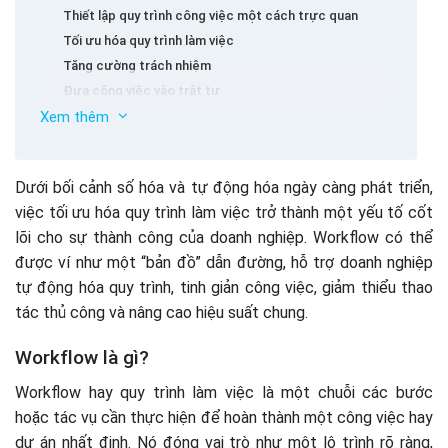
Thiết lập quy trình công việc một cách trực quan
Tối ưu hóa quy trình làm việc
Tăng cường trách nhiệm
Đưa công việc vào trật tự
Xem thêm
Giảm chi phí vận hành
Khi nào doanh nghiệp sử dụng Workflow?
7 bước xây dựng Workflow hiệu quả
Dưới bối cảnh số hóa và tự động hóa ngày càng phát triển,
Bước 1: Xác định nguồn dữ liệu
việc tối ưu hóa quy trình làm việc trở thành một yếu tố cốt
Bước 2: Liệt kê các nhiệm vụ cần làm
lõi cho sự thành công của doanh nghiệp. Workflow có thể
Bước 3: Phân công vai trò, người chịu trách nhiệm
được ví như một “bản đồ” dẫn đường, hỗ trợ doanh nghiệp
Bước 4: Thiết kế hồ sơ quy trình làm việc
tự động hóa quy trình, tinh giản công việc, giảm thiểu thao
Bước 5: Kiểm tra quy trình công việc đã tạo
tác thủ công và nâng cao hiệu suất chung.
Bước 6: Hướng dẫn và tổ chức quy trình làm việc đã tạo
Bước 7: Triển khai quy trình công việc mới
5 lý thuyết cải tiến quy trình làm việc
Workflow là gì?
Phương pháp Six Sigma
Workflow hay quy trình làm việc là một chuỗi các bước
Quản lý chất lượng toàn diện
hoặc tác vụ cần thực hiện để hoàn thành một công việc hay
Tái cấu trúc quy trình kinh doanh
dự án nhất định. Nó đóng vai trò như một lộ trình rõ ràng,