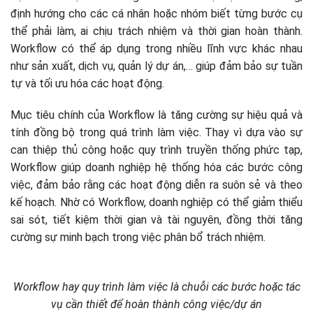
Hệ thống tinh gọn (Lean Systems)
định hướng cho các cá nhân hoặc nhóm biết từng bước cụ
Lý thuyết ràng buộc (TOC)
thể phải làm, ai chịu trách nhiệm và thời gian hoàn thành.
Các lưu ý khi ứng dụng Workflow vào kinh doanh
Workflow có thể áp dụng trong nhiều lĩnh vực khác nhau
Các mẫu Workflow cho doanh nghiệp
như sản xuất, dịch vụ, quản lý dự án,… giúp đảm bảo sự tuần
Workflow phòng kinh doanh
tự và tối ưu hóa các hoạt động.
Workflow tuyển dụng nhân sự
Workflow phòng kế toán
Mục tiêu chính của Workflow là tăng cường sự hiệu quả và
Workflow phòng sản xuất
tính đồng bộ trong quá trình làm việc. Thay vì dựa vào sự
Workflow phòng quản lý dự án
can thiệp thủ công hoặc quy trình truyền thống phức tạp,
Workflow giúp doanh nghiệp hệ thống hóa các bước công
việc, đảm bảo rằng các hoạt động diễn ra suôn sẻ và theo
kế hoạch. Nhờ có Workflow, doanh nghiệp có thể giảm thiểu
sai sót, tiết kiệm thời gian và tài nguyên, đồng thời tăng
cường sự minh bạch trong việc phân bổ trách nhiệm.
Workflow hay quy trình làm việc là chuỗi các bước hoặc tác
vụ cần thiết để hoàn thành công việc/dự án