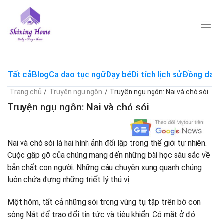
Skip
to
content
Tất cả
Blog
Ca dao tục ngữ
Dạy bé
Di tích lịch sử
Đồng dao
Trang chủ
/
Truyện ngụ ngôn
/
Truyện ngụ ngôn: Nai và chó sói
Truyện ngụ ngôn: Nai và chó sói
Nai và chó sói là hai hình ảnh đối lập trong thế giới tự nhiên.
Cuộc gặp gỡ của chúng mang đến những bài học sâu sắc về
bản chất con người. Những câu chuyện xung quanh chúng
luôn chứa đựng những triết lý thú vị.
Một hôm, tất cả những sói trong vùng tụ tập trên bờ con
sông Nát để trao đổi tin tức và tiêu khiển. Có mặt ở đó