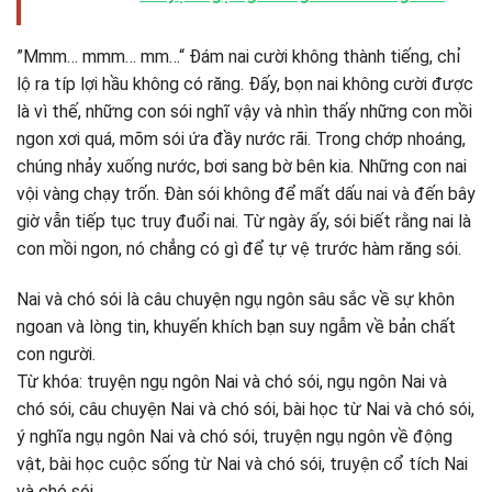
”Mmm… mmm… mm…“ Ðám nai cười không thành tiếng, chỉ
lộ ra típ lợi hầu không có răng. Ðấy, bọn nai không cười được
là vì thế, những con sói nghĩ vậy và nhìn thấy những con mồi
ngon xơi quá, mõm sói ứa đầy nước rãi. Trong chớp nhoáng,
chúng nhảy xuống nước, bơi sang bờ bên kia. Những con nai
vội vàng chạy trốn. Ðàn sói không để mất dấu nai và đến bây
giờ vẫn tiếp tục truy đuổi nai. Từ ngày ấy, sói biết rằng nai là
con mồi ngon, nó chẳng có gì để tự vệ trước hàm răng sói.
Nai và chó sói là câu chuyện ngụ ngôn sâu sắc về sự khôn
ngoan và lòng tin, khuyến khích bạn suy ngẫm về bản chất
con người.
Từ khóa: truyện ngụ ngôn Nai và chó sói, ngụ ngôn Nai và
chó sói, câu chuyện Nai và chó sói, bài học từ Nai và chó sói,
ý nghĩa ngụ ngôn Nai và chó sói, truyện ngụ ngôn về động
vật, bài học cuộc sống từ Nai và chó sói, truyện cổ tích Nai
và chó sói.