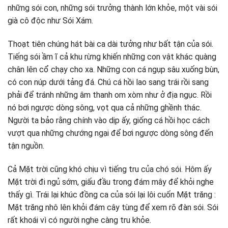
những sói con, những sói trưởng thành lớn khỏe, một vài sói
già cô độc như Sói Xám.
Thoạt tiên chúng hát bài ca dài tưởng như bất tận của sói.
Tiếng sói ầm ĩ cả khu rừng khiến những con vật khác quàng
chân lên cổ chạy cho xa. Những con cá ngụp sâu xuống bùn,
có con núp dưới tảng đá. Chú cá hồi lao sang trái rồi sang
phải để tránh những âm thanh om xòm như ở địa ngục. Rồi
nó bơi ngược dòng sông, vọt qua cả những ghềnh thác.
Người ta bảo rằng chính vào dịp ấy, giống cá hồi học cách
vượt qua những chướng ngại để bơi ngược dòng sông đến
tận nguồn.
Cả Mặt trời cũng khó chịu vì tiếng tru của chó sói. Hôm ấy
Mặt trời đi ngủ sớm, giấu đầu trong đám mây để khỏi nghe
thấy gì. Trái lại khúc đồng ca của sói lại lôi cuốn Mặt trăng :
Mặt trăng nhô lên khỏi đám cây tùng để xem rõ đàn sói. Sói
rất khoái vì có người nghe càng tru khỏe.