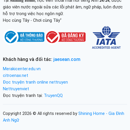
Tại 𝐒𝐡𝐢𝐧𝐢𝐧𝐠 𝐇𝐨𝐦𝐞, học viên thoải mái nói tiếng Anh 𝟮𝟰/𝟮𝟰, được
giáo viên nước ngoài sửa các lỗi phát âm, ngữ pháp, luôn được
hỗ trợ trong việc học ngôn ngữ.
Học cùng Tây - Chơi cùng Tây"
Khách hàng và đối tác:
jaesean.com
Merakicenter.edu.vn
citroenax.net
Đọc truyện tranh online nettruyen
Nettruyenviet
Đọc truyện tranh tại:
TruyenQQ
Copyright 2026 © All rights reserved by
Shining Home - Gia Đình
Anh Ngữ