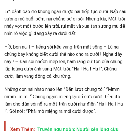
Lời cảnh cáo đó không ngăn được nai tiếp tục cười. Nấp sau
sương mù buổi sớm, nai chẳng sợ gì sói. Nhưng kìa, Mặt trời
nhảy vọt một bước lên trời, rụi mắt và xua tan sương mù để
nhìn rõ việc gì đang xảy ra dưới đất.
– ồ, bọn nai ! – tiếng sói kêu vang trên mặt sông – Lũ nai
chúng bay không biết cười thế nào cho ra cười ! Nghe đây
này ! – Ðàn sói nhếch mép lên, hàm răng dữ tợn của chúng
lấp loáng dưới ánh sáng Mặt trời. ”Ha ! Ha ! Ha !“. Chúng
cười, làm vang động cả khu rừng.
Những con nai nhao nhao lên ”Ðến lượt chúng tôi“ ”Mmm…
mmm…m m…“ Chúng ngậm miệng lại cố sức cười. Ðiều đó
làm cho đàn sói nổ ra một trận cười như điên ”Ha ! Ha ! Ha
!“. Sói nói : ”Phải mở miệng ra mới cười được“.
Xem Thêm:
Truyện ngụ ngôn: Người xén lông cừu