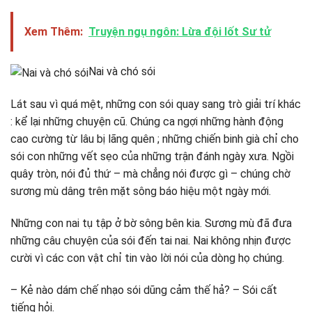
Xem Thêm:
Truyện ngụ ngôn: Lừa đội lốt Sư tử
Nai và chó sói
Lát sau vì quá mệt, những con sói quay sang trò giải trí khác
: kể lại những chuyện cũ. Chúng ca ngợi những hành động
cao cường từ lâu bị lãng quên ; những chiến binh già chỉ cho
sói con những vết sẹo của những trận đánh ngày xưa. Ngồi
quây tròn, nói đủ thứ – mà chẳng nói được gì – chúng chờ
sương mù dâng trên mặt sông báo hiệu một ngày mới.
Những con nai tụ tập ở bờ sông bên kia. Sương mù đã đưa
những câu chuyện của sói đến tai nai. Nai không nhịn được
cười vì các con vật chỉ tin vào lời nói của dòng họ chúng.
– Kẻ nào dám chế nhạo sói dũng cảm thế hả? – Sói cất
tiếng hỏi.