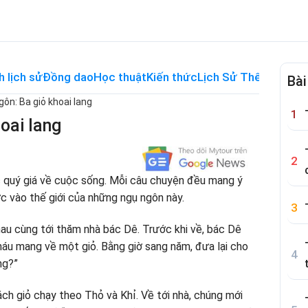
h lịch sử
Đồng dao
Học thuật
Kiến thức
Lịch Sử Thế Giới
Me
Bài
ôn: Ba giỏ khoai lang
oai lang
c quý giá về cuộc sống. Mỗi câu chuyện đều mang ý
ớc vào thế giới của những ngụ ngôn này.
hau cùng tới thăm nhà bác Dê. Trước khi về, bác Dê
cháu mang về một giỏ. Bằng giờ sang năm, đưa lại cho
ng?”
xách giỏ chạy theo Thỏ và Khỉ. Về tới nhà, chúng mới