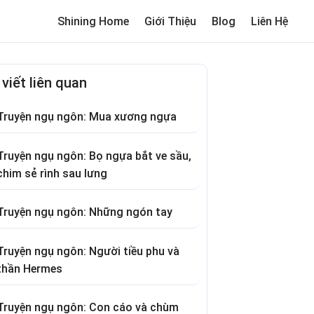
Shining Home
Giới Thiệu
Blog
Liên Hệ
me
Review trường cho bé
Thơ hay
Trò chơi dân gian
Truyện c
 viết liên quan
Truyện ngụ ngôn: Mua xương ngựa
Truyện ngụ ngôn: Bọ ngựa bắt ve sầu,
chim sẻ rình sau lưng
Truyện ngụ ngôn: Những ngón tay
Truyện ngụ ngôn: Người tiều phu và
thần Hermes
Truyện ngụ ngôn: Con cáo và chùm