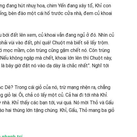
 Ong đang hút nhuỵ hoa, chim Yến đang xây tổ, Khỉ con
iống, bèn đào một cái hố trước cửa nhà, đem củ khoai
 bới đất lên xem, củ khoai vẫn đang ngủ ở đó. Nhìn củ
hải vùi vào đất, phí quá! Chuột mà biết sẽ lấy trộm.
 có mọc mầm, côn trùng cũng gặm chết nó. Côn trùng
ếu không ngập mà chết, khoai lớn lên thì Chuột này,
à bây giờ đặt nó vào dạ dày là chắc nhất”. Nghĩ tới
ác Dê? Trong cái giỏ của nó, trừ mạng nhện ra, chẳng
giỏ lại. Ôi, chả có lấy một củ. Cả hai đi tới nhà Khỉ.
nhà. Khỉ thấy các bạn tới, vui quá. Nó mời Thỏ và Gấu
vào hai thúng lớn tặng chúng. Khỉ, Gấu, Thỏ mang ba giỏ
 nhanh trí