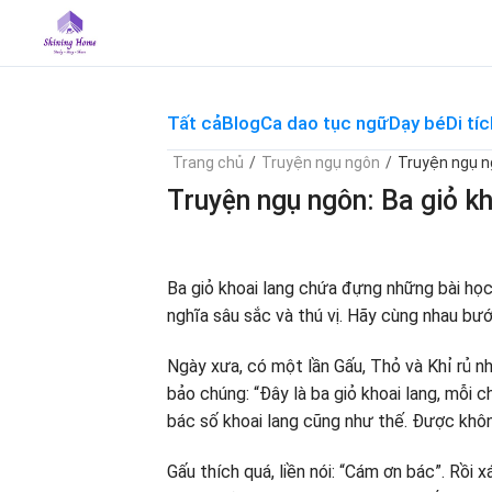
Skip
to
content
Tất cả
Blog
Ca dao tục ngữ
Dạy bé
Di tíc
Trang chủ
/
Truyện ngụ ngôn
/
Truyện ngụ ng
Truyện ngụ ngôn: Ba giỏ kh
Ba giỏ khoai lang chứa đựng những bài họ
nghĩa sâu sắc và thú vị. Hãy cùng nhau bư
Ngày xưa, có một lần Gấu, Thỏ và Khỉ rủ n
bảo chúng: “Ðây là ba giỏ khoai lang, mỗi 
bác số khoai lang cũng như thế. Ðược khô
Gấu thích quá, liền nói: “Cám ơn bác”. Rồi 