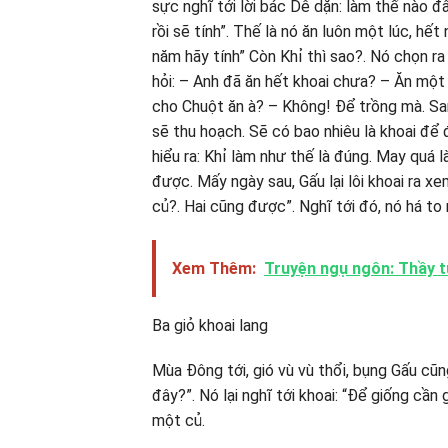
sực nghĩ tới lời bác Dê dặn: làm thế nào đ
rồi sẽ tính”. Thế là nó ăn luôn một lúc, hết 
năm hãy tính” Còn Khỉ thì sao?. Nó chọn r
hỏi: – Anh đã ăn hết khoai chưa? – Ăn một ít
cho Chuột ăn à? – Không! Ðể trồng mà. S
sẽ thu hoạch. Sẽ có bao nhiêu là khoai để đ
hiểu ra: Khỉ làm như thế là đúng. May quá là
được. Mấy ngày sau, Gấu lại lôi khoai ra xe
củ?. Hai cũng được”. Nghĩ tới đó, nó há t
Xem Thêm:
Truyện ngụ ngôn: Thầy 
Ba giỏ khoai lang
Mùa Đông tới, gió vù vù thổi, bụng Gấu cũng
đây?”. Nó lại nghĩ tới khoai: “Ðể giống cần 
một củ.