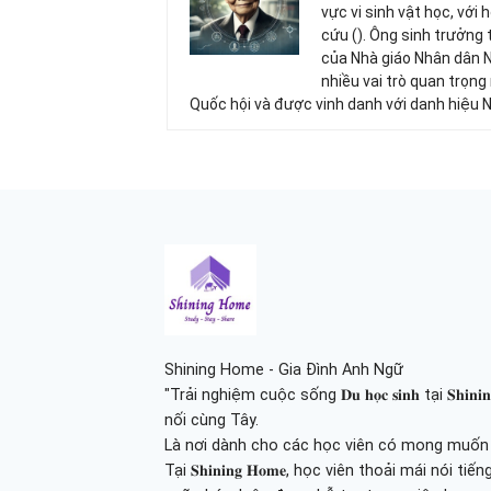
vực vi sinh vật học, với
cứu (). Ông sinh trưởng 
của Nhà giáo Nhân dân 
nhiều vai trò quan trọng
Quốc hội và được vinh danh với danh hiệu 
Shining Home - Gia Đình Anh Ngữ
"Trải nghiệm cuộc sống 𝐃𝐮 𝐡𝐨̣𝐜 𝐬𝐢𝐧𝐡 tại 𝐒𝐡
nối cùng Tây.
Là nơi dành cho các học viên có mong muốn tr
Tại 𝐒𝐡𝐢𝐧𝐢𝐧𝐠 𝐇𝐨𝐦𝐞, học viên thoải mái nói