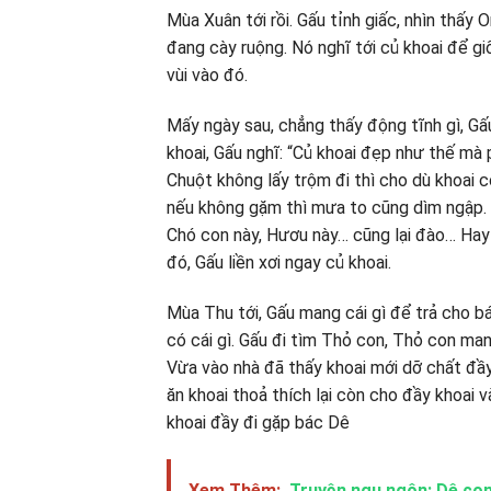
Mùa Xuân tới rồi. Gấu tỉnh giấc, nhìn thấy
đang cày ruộng. Nó nghĩ tới củ khoai để g
vùi vào đó.
Mấy ngày sau, chẳng thấy động tĩnh gì, Gấu
khoai, Gấu nghĩ: “Củ khoai đẹp như thế mà p
Chuột không lấy trộm đi thì cho dù khoai
nếu không gặm thì mưa to cũng dìm ngập. N
Chó con này, Hươu này… cũng lại đào… Hay l
đó, Gấu liền xơi ngay củ khoai.
Mùa Thu tới, Gấu mang cái gì để trả cho b
có cái gì. Gấu đi tìm Thỏ con, Thỏ con mang 
Vừa vào nhà đã thấy khoai mới dỡ chất đầy 
ăn khoai thoả thích lại còn cho đầy khoai 
khoai đầy đi gặp bác Dê
Xem Thêm:
Truyện ngụ ngôn: Dê con