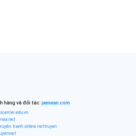
h hàng và đối tác:
jaesean.com
icenter.edu.vn
enax.net
ruyện tranh online nettruyen
uyenviet