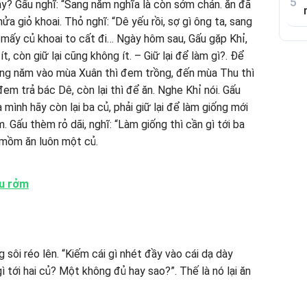
ây? Gấu nghĩ: “Sang năm nghĩa là còn sớm chán. ăn đã
nửa giỏ khoai. Thỏ nghĩ: “Dê yếu rồi, sợ gì ông ta, sang
a mấy củ khoai to cất đi… Ngày hôm sau, Gấu gặp Khỉ,
, còn giữ lại cũng không ít. – Giữ lại để làm gì?. Ðể
ang năm vào mùa Xuân thì đem trồng, đến mùa Thu thì
em trả bác Dê, còn lại thì để ăn. Nghe Khỉ nói. Gấu
 mình hãy còn lại ba củ, phải giữ lại để làm giống mới
m. Gấu thèm rỏ dãi, nghĩ: “Làm giống thì cần gì tới ba
o mồm ăn luôn một củ.
tu rởm
 sôi réo lên. “Kiếm cái gì nhét đầy vào cái dạ dày
gì tới hai củ? Một không đủ hay sao?”. Thế là nó lại ăn