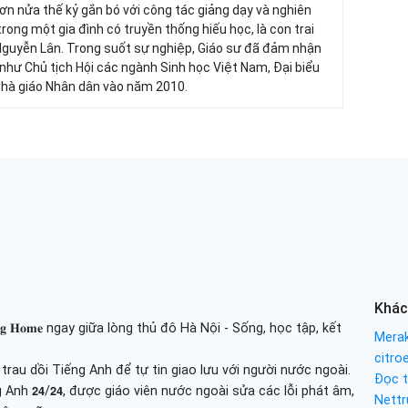
 hơn nửa thế kỷ gắn bó với công tác giảng dạy và nghiên
trong một gia đình có truyền thống hiếu học, là con trai
Nguyễn Lân. Trong suốt sự nghiệp, Giáo sư đã đảm nhận
 như Chủ tịch Hội các ngành Sinh học Việt Nam, Đại biểu
Nhà giáo Nhân dân vào năm 2010.
Khác
𝐢𝐧𝐢𝐧𝐠 𝐇𝐨𝐦𝐞 ngay giữa lòng thủ đô Hà Nội - Sống, học tập, kết
Merak
citro
au dồi Tiếng Anh để tự tin giao lưu với người nước ngoài.
Đọc t
 tiếng Anh 𝟮𝟰/𝟮𝟰, được giáo viên nước ngoài sửa các lỗi phát âm,
Nettr