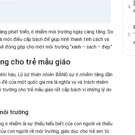
 mẫu giáo
môi trường giáo dục môi trường cho con cái của họ
 càng phát triển, ô nhiễm môi trường ngày càng tăng. Do
là một điều cấp bách để giúp hình thành tính cách và
y sẽ đóng góp cho một môi trường “xanh – sạch – đẹp”.
ờng cho trẻ mẫu giáo
 khí hậu, Lũ lụt thiên nhiên
BẰNG
sự ô nhiễm
tăng dần.
 đề của một quốc gia mà là nghĩa vụ và trách nhiệm
i trường cho trẻ mẫu giáo rất cấp bách vì những lý do
môi trường
 ô nhiễm là sự thiếu hiểu biết của con người và thiếu
của con người về môi trường, giáo dục cho trẻ em từ