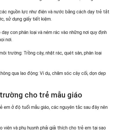
m các nguồn lực như điện và nước bằng cách dạy trẻ tắt
c, sử dụng giấy tiết kiệm.
ẹ dạy con phân loại và ném rác vào những nơi quy định
ọi nơi.
i trường: Trồng cây, nhặt rác, quét sân, phân loại
hông qua lao động: Ví dụ, chăm sóc cây cối, dọn dẹp
trường cho trẻ mẫu giáo
rẻ em ở độ tuổi mẫu giáo, các nguyên tắc sau đây nên
o viên và phụ huynh phải giải thích cho trẻ em tại sao