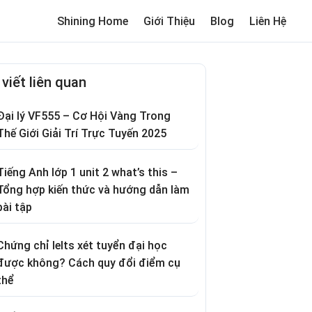
Shining Home
Giới Thiệu
Blog
Liên Hệ
me
Review trường cho bé
Thơ hay
Trò chơi dân gian
Truyện c
 viết liên quan
Đại lý VF555 – Cơ Hội Vàng Trong
Thế Giới Giải Trí Trực Tuyến 2025
Tiếng Anh lớp 1 unit 2 what’s this –
Tổng hợp kiến thức và hướng dẫn làm
bài tập
Chứng chỉ Ielts xét tuyển đại học
được không? Cách quy đổi điểm cụ
thể