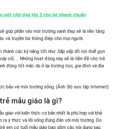
n viết chữ đẹp lớp 2 cho bé nhanh chuẩn
h sẽ góp phần vào môi trường xanh đẹp sẽ là nền tảng
rác và truyền bá thông điệp cho mọi người.
nh thành các kỹ năng tốt như:
Sắp xếp đồ nội thất gọn
cây cối, …
Những hoạt động này sẽ là tiền đề cho trẻ
ành động tốt mặc dù ở lại
trường học, gia đình và địa
trẻ mẫu giáo là gì?
 giáo với kiến ​​thức cơ bản nhất là phù hợp với khả
 ra ý thức và lối sống đúng đắn với môi trường. Do
trẻ em có tuổi mẫu giáo bao gồm các nội dung sau: