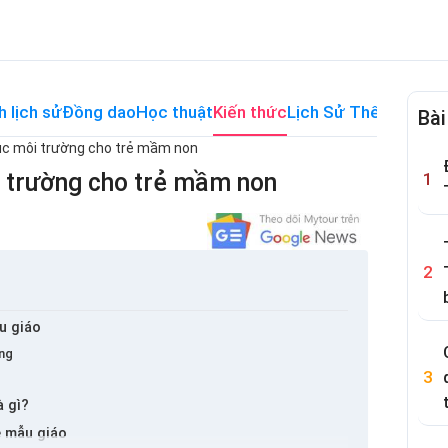
h lịch sử
Đồng dao
Học thuật
Kiến thức
Lịch Sử Thế Giới
Me
Bài
ục môi trường cho trẻ mầm non
i trường cho trẻ mầm non
u giáo
ờng
à gì?
ẻ mẫu giáo