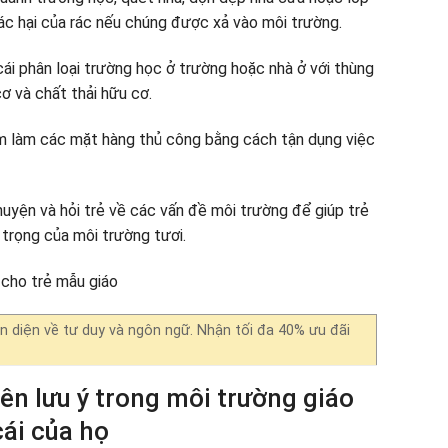
c hại của rác nếu chúng được xả vào môi trường.
cái phân loại trường học ở trường hoặc nhà ở với thùng
cơ và chất thải hữu cơ.
m làm các mặt hàng thủ công bằng cách tận dụng việc
uyện và hỏi trẻ về các vấn đề môi trường để giúp trẻ
n trọng của môi trường tươi.
 cho trẻ mẫu giáo
oàn diện về tư duy và ngôn ngữ. Nhận tối đa 40% ưu đãi
n lưu ý trong môi trường giáo
ái của họ