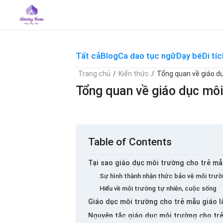
Skip
to
content
Tất cả
Blog
Ca dao tục ngữ
Dạy bé
Di tíc
Trang chủ
/
Kiến thức
/
Tổng quan về giáo d
Tổng quan về giáo dục mô
Table of Contents
Tại sao giáo dục môi trường cho trẻ mẫ
Sự hình thành nhận thức bảo vệ môi trư
Hiểu về môi trường tự nhiên, cuộc sống
Giáo dục môi trường cho trẻ mẫu giáo l
Nguyên tắc giáo dục môi trường cho tr