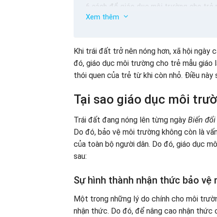
6 cách để giáo dục môi trường cho trẻ
Xem thêm
Một số điều mà cha mẹ nên lưu ý trong 
Khi trái đất trở nên nóng hơn, xã hội ngày
đó, giáo dục môi trường cho trẻ mẫu giáo 
thói quen của trẻ từ khi còn nhỏ. Điều nà
Tại sao giáo dục môi trư
Trái đất đang nóng lên từng ngày
Biến đổi
Do đó, bảo vệ môi trường không còn là vấn
của toàn bộ người dân. Do đó, giáo dục mô
sau:
Sự hình thành nhận thức bảo vệ 
Một trong những lý do chính cho môi trường
nhận thức. Do đó, để nâng cao nhận thức 