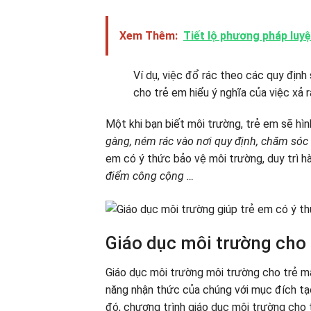
Xem Thêm:
Tiết lộ phương pháp luyệ
Ví dụ, việc đổ rác theo các quy địn
cho trẻ em hiểu ý nghĩa của việc xả 
Một khi bạn biết môi trường, trẻ em sẽ hì
gàng, ném rác vào nơi quy định, chăm sóc 
em có ý thức bảo vệ môi trường, duy trì h
điểm công cộng …
Giáo dục môi trường cho 
Giáo dục môi trường môi trường cho trẻ mẫu
năng nhận thức của chúng với mục đích tạo
đó, chương trình giáo dục môi trường cho 