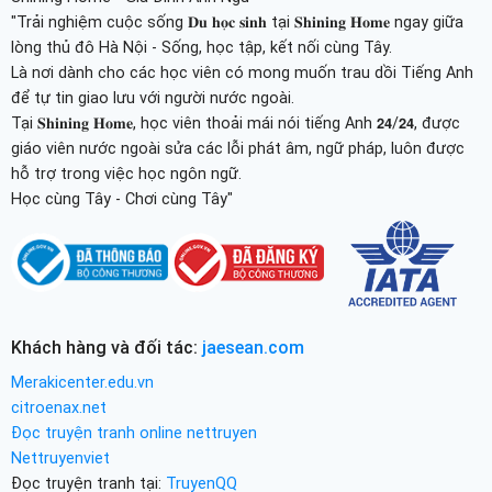
"Trải nghiệm cuộc sống 𝐃𝐮 𝐡𝐨̣𝐜 𝐬𝐢𝐧𝐡 tại 𝐒𝐡𝐢𝐧𝐢𝐧𝐠 𝐇𝐨𝐦𝐞 ngay giữa
lòng thủ đô Hà Nội - Sống, học tập, kết nối cùng Tây.
Là nơi dành cho các học viên có mong muốn trau dồi Tiếng Anh
để tự tin giao lưu với người nước ngoài.
Tại 𝐒𝐡𝐢𝐧𝐢𝐧𝐠 𝐇𝐨𝐦𝐞, học viên thoải mái nói tiếng Anh 𝟮𝟰/𝟮𝟰, được
giáo viên nước ngoài sửa các lỗi phát âm, ngữ pháp, luôn được
hỗ trợ trong việc học ngôn ngữ.
Học cùng Tây - Chơi cùng Tây"
Khách hàng và đối tác:
jaesean.com
Merakicenter.edu.vn
citroenax.net
Đọc truyện tranh online nettruyen
Nettruyenviet
Đọc truyện tranh tại:
TruyenQQ