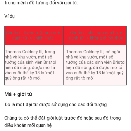
trong mệnh đề tương đối với giới từ.
Ví dụ:
Chuẩn bị trước mặt của ai +
Chuẩn bị phía sau của họ +
danh từ -> chính thức
danh từ -> không chính thức
Thomas Goldney III, trong
Thomas Goldney III, có ngôi
nhà và khu vườn, một số
nhà và khu vườn, một số
tướng của sinh viên Bristol
tướng của các sinh viên Bristol
hiện đã sống, được mô tả
hiện đã sống, đã được mô tả
vào cuối thế kỷ 18 là 'một
vào cuối thế kỷ 18 là 'một quý
quý ông rất tò mò'.
ông rất tò mò'.
Mà + giới từ
Đó là một đại từ được sử dụng cho các đối tượng.
Chúng ta có thể đặt giới luật trước đó hoặc sau đó trong
điều khoản mối quan hệ.