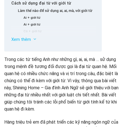
Cách sử dụng đại từ với giới từ
Làm thế nào để sử dụng ai, ai, mà, với giới từ
Ai + giới từ
Ai + giới từ
Có + giới từ
Mà + giới từ
Xem thêm
Đó là + giới từ
Một số cụm từ cụm từ đi với ai và quan hệ nào
Lưu ý khi sử dụng đại từ với giới từ
Trong các từ tiếng Anh như những gì, ai, ai, mà … sử dụng
Thực hành các bài tập với giới từ
trong mệnh đề tương đối được gọi là đại từ quan hệ. Mối
quan hệ có nhiều chức năng và vị trí trong câu, đặc biệt là
chúng có thể đi kèm với giới từ. Vì vậy, thông qua bài viết
này, Shining Home – Gia đình Anh Ngữ sẽ giới thiệu với bạn
những đại từ nhiều nhất với giới luật chi tiết nhất. Bài viết
giúp chúng tôi tránh các lỗi phổ biến từ giới tính kể từ khi
quan hệ đi kèm.
Hàng triệu trẻ em đã phát triển các kỹ năng ngôn ngữ của