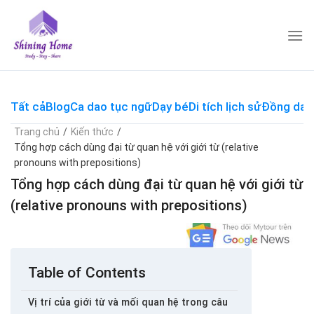
Skip
to
content
Tất cả
Blog
Ca dao tục ngữ
Dạy bé
Di tích lịch sử
Đồng dao
Trang chủ
/
Kiến thức
/
Tổng hợp cách dùng đại từ quan hệ với giới từ (relative
pronouns with prepositions)
Tổng hợp cách dùng đại từ quan hệ với giới từ
(relative pronouns with prepositions)
Table of Contents
Vị trí của giới từ và mối quan hệ trong câu