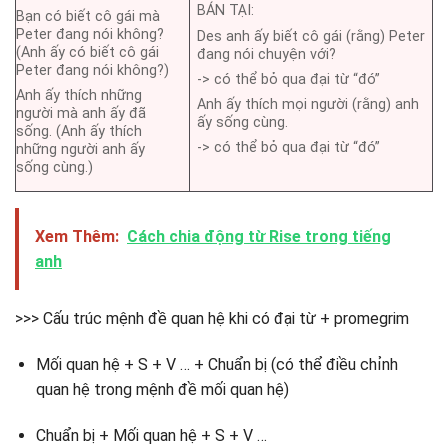
BÁN TẠI:
Bạn có biết cô gái mà
Peter đang nói không?
Des anh ấy biết cô gái (rằng) Peter
(Anh ấy có biết cô gái
đang nói chuyện với?
Peter đang nói không?)
-> có thể bỏ qua đại từ “đó”
Anh ấy thích những
Anh ấy thích mọi người (rằng) anh
người mà anh ấy đã
ấy sống cùng.
sống. (Anh ấy thích
-> có thể bỏ qua đại từ “đó”
những người anh ấy
sống cùng.)
Xem Thêm:
Cách chia động từ Rise trong tiếng
anh
>>> Cấu trúc mệnh đề quan hệ khi có đại từ + promegrim
Mối quan hệ + S + V … + Chuẩn bị (có thể điều chỉnh
quan hệ trong mệnh đề mối quan hệ)
Chuẩn bị + Mối quan hệ + S + V …