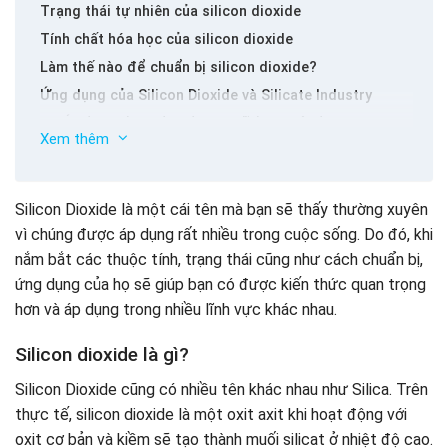
Trạng thái tự nhiên của silicon dioxide
Tính chất hóa học của silicon dioxide
Làm thế nào để chuẩn bị silicon dioxide?
Ứng dụng của Silicon Dioxide và Silicate Industry
Áp dụng silicon dioxide trong lĩnh vực xây dựng
Xem thêm
Sản xuất gốm silicon dioxide
Sản xuất Silicon Dioxide
Tập thể dục trên Silicon Dioxide và Silicat và Sách giáo
Silicon Dioxide là một cái tên mà bạn sẽ thấy thường xuyên
khoa hóa học 9 với các giải pháp
vì chúng được áp dụng rất nhiều trong cuộc sống. Do đó, khi
Bài tập 2 (Hóa học SGK 9 Trang 95)
nắm bắt các thuộc tính, trạng thái cũng như cách chuẩn bị,
Bài tập 4 (Hóa học SGK 9 Trang 95)
ứng dụng của họ sẽ giúp bạn có được kiến ​​thức quan trọng
Bài tập 30.1 (Hóa học SBT 9 Trang 38)
hơn và áp dụng trong nhiều lĩnh vực khác nhau.
Bài 30.2 (Hóa học SBT 9 Trang 38)
Bài 30.3 (Hóa học SBT 9 Trang 38)
Silicon dioxide là gì?
Silicon Dioxide cũng có nhiều tên khác nhau như Silica. Trên
thực tế, silicon dioxide là một oxit axit khi hoạt động với
oxit cơ bản và kiềm sẽ tạo thành muối silicat ở nhiệt độ cao.