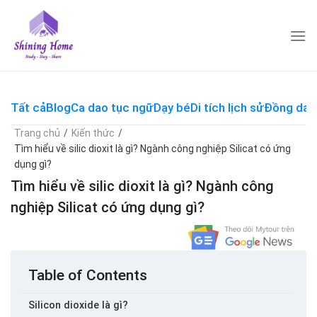
Skip
to
content
Tất cả
Blog
Ca dao tục ngữ
Dạy bé
Di tích lịch sử
Đồng dao
Trang chủ
/
Kiến thức
/
Tìm hiểu về silic dioxit là gì? Ngành công nghiệp Silicat có ứng
dụng gì?
Tìm hiểu về silic dioxit là gì? Ngành công
nghiệp Silicat có ứng dụng gì?
Table of Contents
Silicon dioxide là gì?