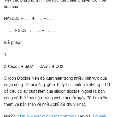
Viết các phương trình hóa học thực hiện chuyển đổi hóa
học sau:
NA2CO3 + …….. + …….. + ……..
……….. + SiO2 → ……… + ………..
Giải pháp:
1.
2. Caco3 + SiO2 → CASI3 + CO2
Silicon Dioxide hiện đã xuất hiện trong nhiều lĩnh vực của
cuộc sống. Từ xi măng, gốm, thủy tinh hoặc xà phòng … tất
cả đều có sự xuất hiện của silicon dioxide. Ngoài ra, bạn
cũng có thể truy cập trang web khỉ mỗi ngày để tìm hiểu
thêm về bản thân về nhiều chủ đề thú vị khác.
Nguồn:
http://www.ckconitsha.com/vn/
Tác giả:
Nguyễn