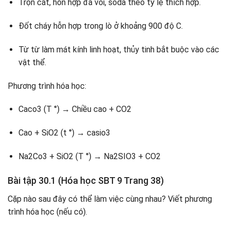
Trộn cát, hỗn hợp đá vôi, soda theo tỷ lệ thích hợp.
Đốt cháy hỗn hợp trong lò ở khoảng 900 độ C.
Từ từ làm mát kính linh hoạt, thủy tinh bắt buộc vào các
vật thể.
Phương trình hóa học:
Caco3 (T °) → Chiều cao + CO2
Cao + SiO2 (t °) → casio3
Na2Co3 + SiO2 (T °) → Na2SIO3 + CO2
Bài tập 30.1 (Hóa học SBT 9 Trang 38)
Cặp nào sau đây có thể làm việc cùng nhau? Viết phương
trình hóa học (nếu có).