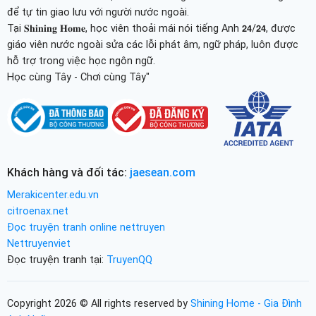
để tự tin giao lưu với người nước ngoài.
Tại 𝐒𝐡𝐢𝐧𝐢𝐧𝐠 𝐇𝐨𝐦𝐞, học viên thoải mái nói tiếng Anh 𝟮𝟰/𝟮𝟰, được
giáo viên nước ngoài sửa các lỗi phát âm, ngữ pháp, luôn được
hỗ trợ trong việc học ngôn ngữ.
Học cùng Tây - Chơi cùng Tây"
Khách hàng và đối tác:
jaesean.com
Merakicenter.edu.vn
citroenax.net
Đọc truyện tranh online nettruyen
Nettruyenviet
Đọc truyện tranh tại:
TruyenQQ
Copyright 2026 © All rights reserved by
Shining Home - Gia Đình