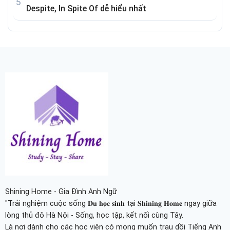
Despite, In Spite Of dễ hiểu nhất
Shining Home - Gia Đình Anh Ngữ
"Trải nghiệm cuộc sống 𝐃𝐮 𝐡𝐨̣𝐜 𝐬𝐢𝐧𝐡 tại 𝐒𝐡𝐢𝐧𝐢𝐧𝐠 𝐇𝐨𝐦𝐞 ngay giữa
lòng thủ đô Hà Nội - Sống, học tập, kết nối cùng Tây.
Là nơi dành cho các học viên có mong muốn trau dồi Tiếng Anh