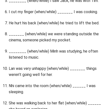
________ (when/while) I saw Jack, he was with Tim.
I cut my finger (when/while) _______ I was cooking.
He hurt his back (when/while) he tried to lift the bed.
_______ (when/while) we were standing outside the
cinema, someone picked my pocket.
________ (when/while) Minh was studying, he often
listened to music.
Lan was very unhappy (when/while) _______ things
weren’t going well for her.
Nhi came into the room (when/while) ______ I was
sleeping.
She was walking back to her flat (when/while) ______