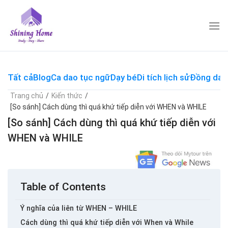
Skip
to
content
Tất cả
Blog
Ca dao tục ngữ
Dạy bé
Di tích lịch sử
Đồng dao
Trang chủ
/
Kiến thức
/
[So sánh] Cách dùng thì quá khứ tiếp diễn với WHEN và WHILE
[So sánh] Cách dùng thì quá khứ tiếp diễn với
WHEN và WHILE
Table of Contents
Ý nghĩa của liên từ WHEN – WHILE
Cách dùng thì quá khứ tiếp diễn với When và While