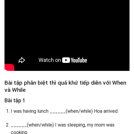
Bài tập phân biệt thì quá khứ tiếp diễn với When
và While
Bài tập 1
I was having lunch ______(when/while) Hoa arrived.
______(when/while) I was sleeping, my mom was
cooking.