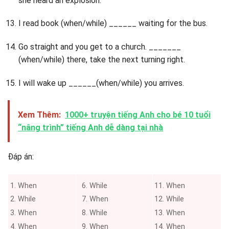
she heard an explosion.
I read book (when/while) ______ waiting for the bus.
Go straight and you get to a church. _______
(when/while) there, take the next turning right.
I will wake up ______(when/while) you arrives.
Xem Thêm:
1000+ truyện tiếng Anh cho bé 10 tuổi
“nâng trình” tiếng Anh dễ dàng tại nhà
Đáp án:
When
While
When
While
When
While
When
While
When
When
When
When