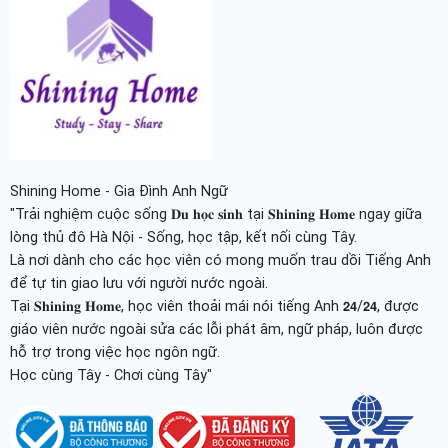
Shining Home - Gia Đình Anh Ngữ
"Trải nghiệm cuộc sống 𝐃𝐮 𝐡𝐨̣𝐜 𝐬𝐢𝐧𝐡 tại 𝐒𝐡𝐢𝐧𝐢𝐧𝐠 𝐇𝐨𝐦𝐞 ngay giữa
lòng thủ đô Hà Nội - Sống, học tập, kết nối cùng Tây.
Là nơi dành cho các học viên có mong muốn trau dồi Tiếng Anh
để tự tin giao lưu với người nước ngoài.
Tại 𝐒𝐡𝐢𝐧𝐢𝐧𝐠 𝐇𝐨𝐦𝐞, học viên thoải mái nói tiếng Anh 𝟮𝟰/𝟮𝟰, được
giáo viên nước ngoài sửa các lỗi phát âm, ngữ pháp, luôn được
hỗ trợ trong việc học ngôn ngữ.
Học cùng Tây - Chơi cùng Tây"