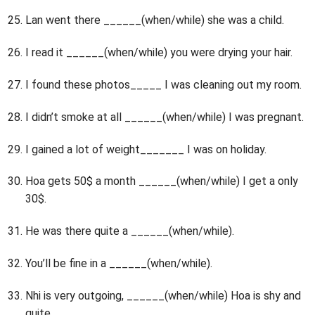
Lan went there ______(when/while) she was a child.
I read it ______(when/while) you were drying your hair.
I found these photos_____ I was cleaning out my room.
I didn’t smoke at all ______(when/while) I was pregnant.
I gained a lot of weight_______ I was on holiday.
Hoa gets 50$ a month ______(when/while) I get a only
30$.
He was there quite a ______(when/while).
You’ll be fine in a ______(when/while).
Nhi is very outgoing, ______(when/while) Hoa is shy and
quite.