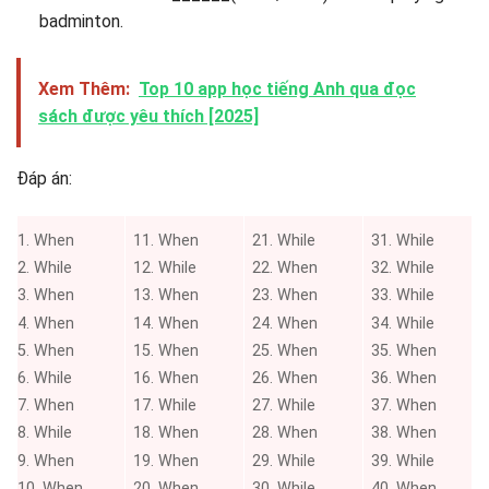
badminton.
Xem Thêm:
Top 10 app học tiếng Anh qua đọc
sách được yêu thích [2025]
Đáp án:
1. When
11. When
21. While
31. While
2. While
12. While
22. When
32. While
3. When
13. When
23. When
33. While
4. When
14. When
24. When
34. While
5. When
15. When
25. When
35. When
6. While
16. When
26. When
36. When
7. When
17. While
27. While
37. When
8. While
18. When
28. When
38. When
9. When
19. When
29. While
39. While
10. When
20. When
30. While
40. When