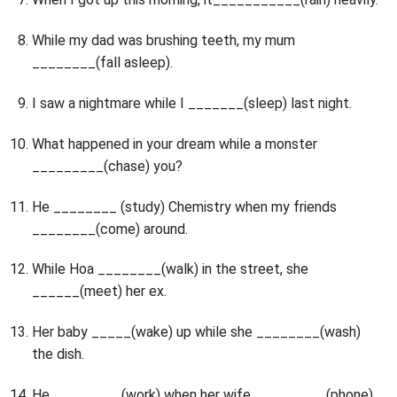
While my dad was brushing teeth, my mum
________(fall asleep).
I saw a nightmare while I _______(sleep) last night.
What happened in your dream while a monster
_________(chase) you?
He ________ (study) Chemistry when my friends
________(come) around.
While Hoa ________(walk) in the street, she
______(meet) her ex.
Her baby _____(wake) up while she ________(wash)
the dish.
He_________(work) when her wife _________(phone)