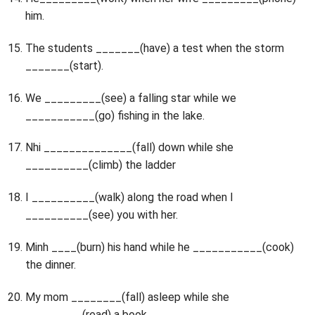
him.
The students _______(have) a test when the storm
_______(start).
We _________(see) a falling star while we
___________(go) fishing in the lake.
Nhi ______________(fall) down while she
__________(climb) the ladder
I __________(walk) along the road when I
__________(see) you with her.
Minh ____(burn) his hand while he ___________(cook)
the dinner.
My mom ________(fall) asleep while she
_________(read) a book.