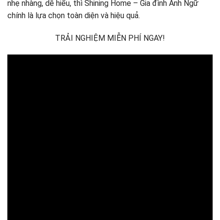
nhẹ nhàng, dễ hiểu, thì Shining Home – Gia đình Anh Ngữ
chính là lựa chọn toàn diện và hiệu quả.
TRẢI NGHIỆM MIỄN PHÍ NGAY!