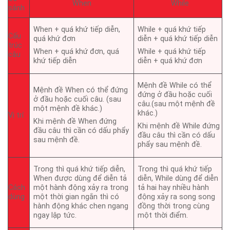
When
While
sánh
When + quá khứ tiếp diễn,
While + quá khứ tiếp
Cấu
quá khứ đơn
diễn + quá khứ tiếp diễn
trúc
When + quá khứ đơn, quá
While + quá khứ tiếp
câu
khứ tiếp diễn
diễn + quá khứ đơn
Mệnh đề While có thể
Mệnh đề When có thể đứng
đứng ở đầu hoặc cuối
ở đầu hoặc cuối câu. (sau
câu.(sau một mệnh đề
một mệnh đề khác.)
khác.)
Vị trí
Khi mệnh đề When đứng
Khi mệnh đề While đứng
đầu câu thì cần có dấu phẩy
đầu câu thì cần có dấu
sau mệnh đề.
phẩy sau mệnh đề.
Trong thì quá khứ tiếp diễn,
Trong thì quá khứ tiếp
When được dùng để diễn tả
diễn, While dùng để diễn
Cách
một hành động xảy ra trong
tả hai hay nhiều hành
dùng
một thời gian ngắn thì có
động xảy ra song song
hành động khác chen ngang
đồng thời trong cùng
ngay lập tức.
một thời điểm.