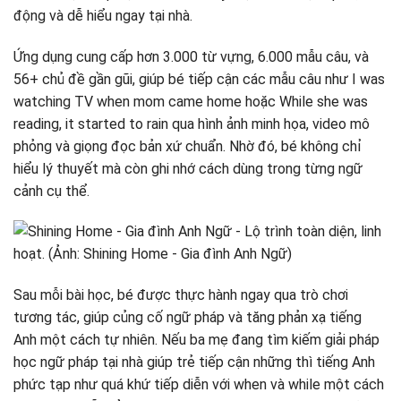
động và dễ hiểu ngay tại nhà.
Ứng dụng cung cấp hơn 3.000 từ vựng, 6.000 mẫu câu, và
56+ chủ đề gần gũi, giúp bé tiếp cận các mẫu câu như I was
watching TV when mom came home hoặc While she was
reading, it started to rain qua hình ảnh minh họa, video mô
phỏng và giọng đọc bản xứ chuẩn. Nhờ đó, bé không chỉ
hiểu lý thuyết mà còn ghi nhớ cách dùng trong từng ngữ
cảnh cụ thể.
Sau mỗi bài học, bé được thực hành ngay qua trò chơi
tương tác, giúp củng cố ngữ pháp và tăng phản xạ tiếng
Anh một cách tự nhiên. Nếu ba mẹ đang tìm kiếm giải pháp
học ngữ pháp tại nhà giúp trẻ tiếp cận những thì tiếng Anh
phức tạp như quá khứ tiếp diễn với when và while một cách