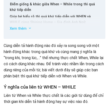
Điểm giống & khác giữa When – While trong thì quá
khứ tiếp diễn
Giúp bé hiểu rõ thì quá khứ tiếp diễn với WHEN và
WHILE cùng Shining Home – Gia đình Anh Ngữ
Xem thêm
Bài tập phân biệt thì quá khứ tiếp diễn với When và
While
Bài tập 1
Cùng diễn tả hành động nào đó xảy ra song song với một
Bài tập 2
hành động khác trong quá khứ và cùng mang ý nghĩa là
Bài tập 3
“trong khi, trong lúc,…” thế nhưng thực chất When, While lại
Bài tập 4
có cách dùng khác nhau. Để tránh việc nhầm lẫn trong cách
Bài tập 5
dùng riêng của mỗi từ, bài viết dưới đây sẽ giúp các bạn
phân biệt thì quá khứ tiếp diễn với When và While.
Ý nghĩa của liên từ WHEN – WHILE
Liên từ When và While thực chất là các giới từ dùng để chỉ
thời gian khi diễn tả hành động hay sự việc nào đó.