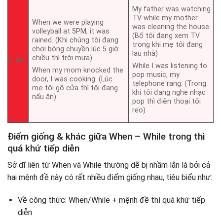
My father was watching
TV while my mother
When we were playing
was cleaning the house.
volleyball at 5PM, it was
(Bố tôi đang xem TV
rained. (Khi chúng tôi đang
trong khi mẹ tôi đang
chơi bóng chuyền lúc 5 giờ
lau nhà)
chiều thì trời mưa)
Ví dụ
While I was listening to
When my mom knocked the
pop music, my
door, I was cooking. (Lúc
telephone rang. (Trong
mẹ tôi gõ cửa thì tôi đang
khi tôi đang nghe nhạc
nấu ăn).
pop thì điện thoại tôi
reo)
Điểm giống & khác giữa When – While trong thì
quá khứ tiếp diễn
Sở dĩ liên từ When và While thường dễ bị nhầm lẫn là bởi cả
hai mệnh đề này có rất nhiều điểm giống nhau, tiêu biểu như:
Về công thức: When/While + mệnh đề thì quá khứ tiếp
diễn