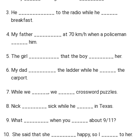
He _____________ to the radio while he ______
breakfast.
My father __________ at 70 km/h when a policeman
______ him.
The girl ___________ that the boy _________ her.
My dad __________ the ladder while he ______ the
carport.
While we ______, we ______ crossword puzzles.
Nick _________ sick while he ______ in Texas.
What _________ when you ______ about 9/11?
She said that she _________ happy, so I ______ to her.