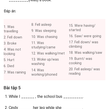
Đáp án:
8. Fell asleep
15. Were having/
1. Was
started
9. Was sleeping
travelling
16. Saw/ were going
10. Was chasing
2. Fell down
17. Fell down/ was
11. Was
3. Broke
climbing
studying/came
4. Was not
18. Was walking/saw
12. Was walking/met
looking
19. Burnt/ was
13. Woke up/was
5. Hurt
cooking
washing
6. Died
20. Fell asleep/ was
14. Was
7. Was raining
reading
working/phoned
Bài tập 5
While I ______ , the school bus _________.
Cindy ______ her leg while she _________.