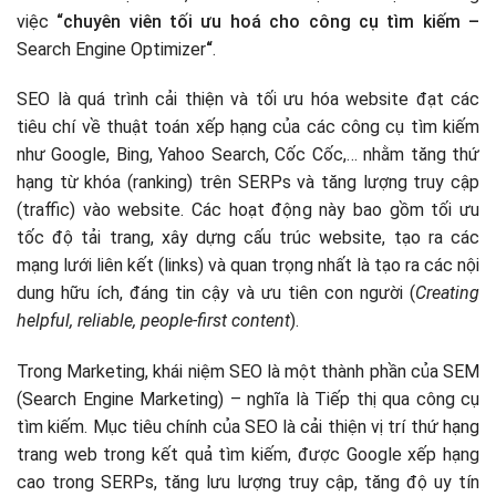
việc
“chuyên viên tối ưu hoá cho công cụ tìm kiếm –
SEO tổng thể
Search Engine Optimizer
“
.
Tối ưu hóa 1 cách toàn diện
Từ khóa đến chủ đề
SEO là quá trình cải thiện và tối ưu hóa website đạt các
Tư duy dài hạn
tiêu chí về thuật toán xếp hạng của các công cụ tìm kiếm
SEO từ khóa (keyword)
như Google, Bing, Yahoo Search, Cốc Cốc,… nhằm tăng thứ
SEO hình ảnh
hạng từ khóa (ranking) trên SERPs và tăng lượng truy cập
SEO video
Thuật toán Google tác động đến SEO
(traffic) vào website. Các hoạt động này bao gồm tối ưu
Local SEO
Thuật toán Panda
tốc độ tải trang, xây dựng cấu trúc website, tạo ra các
SEO app mobile
Thuật toán Penguin
mạng lưới liên kết (links) và quan trọng nhất là tạo ra các nội
SEO sàn Thương mại điện tử
Thuật toán Hummingbird
dung hữu ích, đáng tin cậy và ưu tiên con người (
Creating
Thuật toán Pirate
helpful, reliable, people-first content
).
Thuật toán Pigeon (chim bồ câu)
Thuật toán Mobile-Friendly
Trong Marketing, khái niệm SEO là một thành phần của SEM
RankBrain
Các trường phái SEO phổ biến
(Search Engine Marketing) – nghĩa là Tiếp thị qua công cụ
Thuật toán Possum
SEO mũ trắng (White Hat SEO)
tìm kiếm. Mục tiêu chính của SEO là cải thiện vị trí thứ hạng
SEO mũ đen (Black Hat SEO)
trang web trong kết quả tìm kiếm, được Google xếp hạng
SEO mũ xám (Grey Hat SEO)
cao trong SERPs, tăng lưu lượng truy cập, tăng độ uy tín