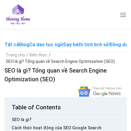
Skip
to
content
Tất cả
Blog
Ca dao tục ngữ
Dạy bé
Di tích lịch sử
Đồng dao
Trang chủ
/
Kiến thức
/
SEO là gì? Tổng quan về Search Engine Optimization (SEO)
SEO là gì? Tổng quan về Search Engine
Optimization (SEO)
Table of Contents
SEO là gì?
Cách thức hoạt động của SEO Google Search