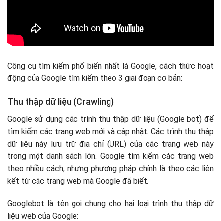
Kỹ năng nghiên cứu và phân tích
Mindset Offpage
Mindset tốt
6. Theo dõi, phân tích và tối ưu cải thiện SEO
Khả năng thích ứng
Theo dõi (Monitoring)
Kỹ năng viết lách
Phân tích (Analysis)
Kỹ năng sử dụng các công cụ SEO
Tối ưu và cải thiện (Optimization & Improvement)
Công cụ tìm kiếm phổ biến nhất là Google, cách thức hoạt
Tư duy Logic
động của Google tìm kiếm theo 3 giai đoạn cơ bản:
Kỹ năng kỹ thuật
So sánh SEO và Google Search Ads
Kỹ năng làm việc nhóm
Cập nhật các xu hướng SEO mới nhất
Thu thập dữ liệu (Crawling)
Content Hub
Entity Layer
Google sử dụng các trình thu thập dữ liệu (Google bot) để
Visual Search
tìm kiếm các trang web mới và cập nhật. Các trình thu thập
dữ liệu này lưu trữ địa chỉ (URL) của các trang web này
Một số câu hỏi thường gặp về SEO
trong một danh sách lớn. Google tìm kiếm các trang web
SEO bao lâu thì có kết quả?
theo nhiều cách, nhưng phương pháp chính là theo các liên
Làm SEO có cần biết viết content không?
kết từ các trang web mà Google đã biết.
Làm SEO có cần biết design không?
Học ngành gì ra làm SEO?
Googlebot là tên gọi chung cho hai loại trình thu thập dữ
Lộ trình phát triển của nghề SEO tại Việt Nam như thế
liệu web của Google:
nào?