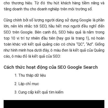
Các công cụ hỗ trợ SEO hữu ích và phổ biến
cho thương hiệu. Từ đó thu hút khách hàng tiềm năng và
tăng doanh thu cho doanh nghiệp trên môi trường số.
Các công cụ hỗ trợ SEO miễn phí của Google
Công cụ nghiên cứu từ khóa
Cũng chính bởi số lượng người dùng sử dụng Google là phần
Công cụ phân tích website
lớn, nên khi nhắc tới SEO, hầu hết mọi người đều nghĩ đến
Công cụ theo dõi thứ hạng
SEO trên Google. Bên cạnh đó, SEO hiệu quả là nằm trong
Công cụ xây dựng backlinks
top 10 vị trí tự nhiên đầu tiên (hay gọi là trang 1), nó hoàn
Các hình thức SEO mới nhất
toàn khác với kết quả quảng cáo có chứa “QC”, “Ad”. Giống
SEO Generative AI
như hình minh họa dưới đây, ô màu đen là kết quả của Quảng
Nội dung chất lượng cao và có giá trị
cáo, ô màu đỏ là kết quả của SEO:
Cấu trúc và tổ chức nội dung
Xây dựng độ uy tín của Thương hiệu
Cách thức hoạt động của SEO Google Search
SEO Trends
SEO Traffic
Thu thập dữ liệu
SEO Branding
Quy trình làm SEO web trên Google cơ bản
Lập chỉ mục
SEO Sales
1. Tìm hiểu kỹ về sản phẩm/ dịch vụ và khách hàng của
Cung cấp kết quả tìm kiếm
SEO Crisis Management
doanh nghiệp trước khi làm SEO
2. Nghiên cứu và phân tích (Research & Analysis)
Nghiên cứu từ khóa (Keyword Research)