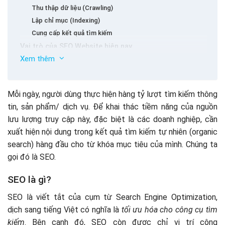
Thu thập dữ liệu (Crawling)
Lập chỉ mục (Indexing)
Cung cấp kết quả tìm kiếm
Vai trò của SEO Website hiện nay
Xem thêm
Thúc đẩy cơ hội bán hàng (Sales opportunity)
Tăng nhận thức thương hiệu (Brand awareness)
Tăng uy tín và độ tin cậy của doanh nghiệp (Brand trust)
Mỗi ngày, người dùng thực hiện hàng tỷ lượt tìm kiếm thông
Tiết kiệm chi phí (Cost optimization)
tin, sản phẩm/ dịch vụ. Để khai thác tiềm năng của nguồn
Bám đuổi khách hàng (Retargeting)
lưu lượng truy cập này, đặc biệt là các doanh nghiệp, cần
Khả năng đo lường (Marketing measurement)
xuất hiện nội dung trong kết quả tìm kiếm tự nhiên (organic
Chiến lược kinh doanh dài hạn của doanh nghiệp (Long-
Những thách thức của SEO (Search Engine
search) hàng đầu cho từ khóa mục tiêu của mình. Chúng ta
term business strategy)
Optimization)
gọi đó là SEO.
Thời gian triển khai lâu, ảnh hưởng cơ hội kinh doanh
Trang đích SEO (Landing-page SEO)
SEO là gì?
Đối thủ cạnh tranh mạnh lên
SEO là viết tắt của cụm từ Search Engine Optimization,
Không hoàn toàn tạo ra chuyển đổi nếu chỉ thuần về SEO
dịch sang tiếng Việt có nghĩa là
tối ưu hóa cho công cụ tìm
Thuật toán Google biến đổi liên tục
kiếm
. Bên cạnh đó, SEO còn được chỉ vị trí công
Các loại hình SEO phổ biến hiện nay