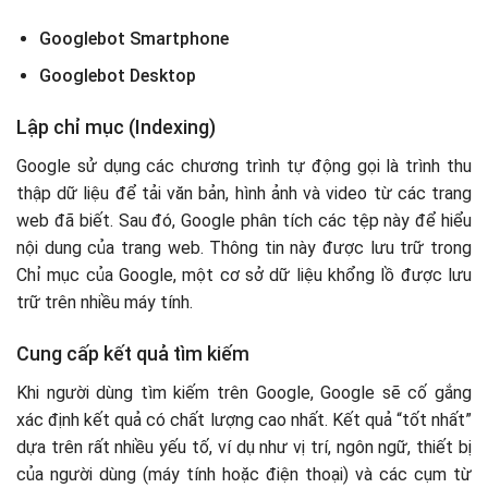
1. Học SEO cơ bản
Mindset SEO cần trang bị khi SEO Google
Googlebot Smartphone
2. Thực hành dự án SEO
Tối ưu hóa liên tục để đáp ứng sự phù hợp nội dung
3. Chuyên sâu về các khía cạnh SEO
Googlebot Desktop
Đối với “người dùng”
4. Xây dựng Network và thương hiệu cá nhân (Personal
Đối với “Google”
Branding)
Lập chỉ mục (Indexing)
Quay về với những giá trị cốt lõi của SEO & Marketing
5. Chuyển sang vai trò tư vấn hoặc đào tạo SEO
Tập trung vào người dùng
Google sử dụng các chương trình tự động gọi là trình thu
Làm SEO có các vị trí công việc nào trong công ty?
Xây dựng thương hiệu
thập dữ liệu để tải văn bản, hình ảnh và video từ các trang
SEO và Marketing Online có khác nhau không?
Đo lường và phân tích
web đã biết. Sau đó, Google phân tích các tệp này để hiểu
Cải tiến liên tục
nội dung của trang web. Thông tin này được lưu trữ trong
Chỉ mục của Google, một cơ sở dữ liệu khổng lồ được lưu
trữ trên nhiều máy tính.
Cung cấp kết quả tìm kiếm
Khi người dùng tìm kiếm trên Google, Google sẽ cố gắng
xác định kết quả có chất lượng cao nhất. Kết quả “tốt nhất”
dựa trên rất nhiều yếu tố, ví dụ như vị trí, ngôn ngữ, thiết bị
của người dùng (máy tính hoặc điện thoại) và các cụm từ