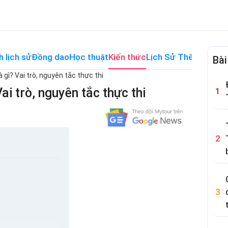
h lịch sử
Đồng dao
Học thuật
Kiến thức
Lịch Sử Thế Giới
Me
Bài
à gì? Vai trò, nguyên tắc thực thi
Vai trò, nguyên tắc thực thi