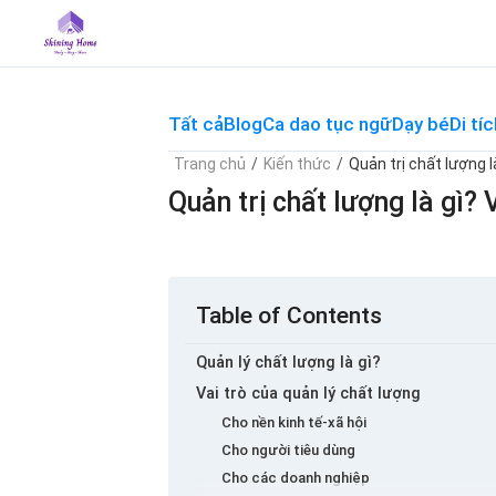
Skip
to
content
Tất cả
Blog
Ca dao tục ngữ
Dạy bé
Di tíc
Trang chủ
/
Kiến thức
/
Quản trị chất lượng l
Quản trị chất lượng là gì? 
Table of Contents
Quản lý chất lượng là gì?
Vai trò của quản lý chất lượng
Cho nền kinh tế-xã hội
Cho người tiêu dùng
Cho các doanh nghiệp