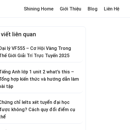
Shining Home
Giới Thiệu
Blog
Liên Hệ
me
Review trường cho bé
Thơ hay
Trò chơi dân gian
Truyện c
 viết liên quan
Đại lý VF555 – Cơ Hội Vàng Trong
Thế Giới Giải Trí Trực Tuyến 2025
Tiếng Anh lớp 1 unit 2 what’s this –
Tổng hợp kiến thức và hướng dẫn làm
bài tập
Chứng chỉ Ielts xét tuyển đại học
được không? Cách quy đổi điểm cụ
thể