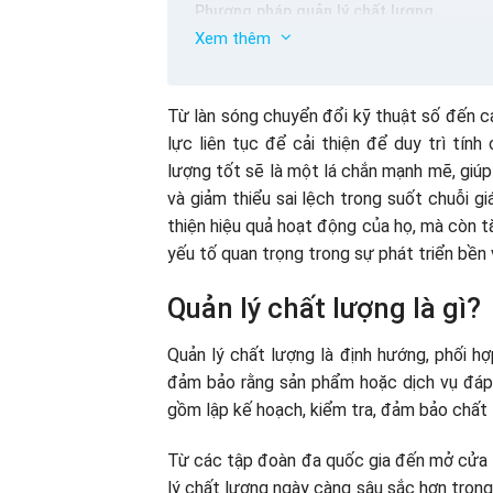
Phương pháp quản lý chất lượng
Xem thêm
Kế hoạch chất lượng (Kế hoạch chất lượn
Cải thiện chất lượng (cải thiện chất lượn
Kiểm soát chất lượng (kiểm soát chất lư
Từ làn sóng chuyển đổi kỹ thuật số đến c
Đảm bảo chất lượng (đảm bảo chất lượn
lực liên tục để cải thiện để duy trì tín
Nguyên tắc quản lý chất lượng
lượng tốt sẽ là một lá chắn mạnh mẽ, giúp 
Cho khách hàng
và giảm thiểu sai lệch trong suốt chuỗi gi
Vai trò lãnh đạo
thiện hiệu quả hoạt động của họ, mà còn 
Quản lý chất lượng nhân sự
yếu tố quan trọng trong sự phát triển bền
Theo quy trình
Hệ thống quản lý
Quản lý chất lượng là gì?
Cải tiến liên tục
Đưa ra quyết định dựa trên dữ liệu
Một số vấn đề liên quan liên quan đến q
Quản lý chất lượng là định hướng, phối 
Quản lý các mối quan hệ
Những công cụ quản lý chất lượng thườ
đảm bảo rằng sản phẩm hoặc dịch vụ đáp
Ai chịu trách nhiệm quản lý chất lượng t
gồm lập kế hoạch, kiểm tra, đảm bảo chất l
Từ các tập đoàn đa quốc gia đến mở cửa k
lý chất lượng ngày càng sâu sắc hơn trong