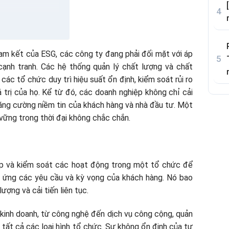
g)
g)
ợng)
am kết của ESG, các công ty đang phải đối mặt với áp
g)
h cạnh tranh. Các hệ thống quản lý chất lượng và chất
các tổ chức duy trì hiệu suất ổn định, kiểm soát rủi ro
á trị của họ. Kể từ đó, các doanh nghiệp không chỉ cải
tăng cường niềm tin của khách hàng và nhà đầu tư. Một
 vững trong thời đại không chắc chắn.
uản lý chất lượng
hợp và kiểm soát các hoạt động trong một tổ chức để
ng được sử dụng?
 ứng các yêu cầu và kỳ vọng của khách hàng. Nó bao
rong tổ chức?
ượng và cải tiến liên tục.
inh doanh, từ công nghệ đến dịch vụ công cộng, quản
 tất cả các loại hình tổ chức. Sự không ổn định của tư