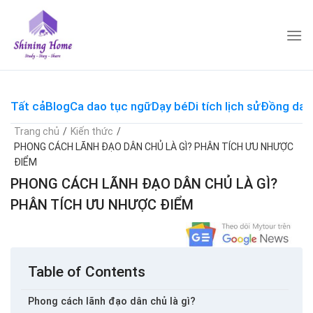
Skip
to
content
Tất cả
Blog
Ca dao tục ngữ
Dạy bé
Di tích lịch sử
Đồng dao
Trang chủ
/
Kiến thức
/
PHONG CÁCH LÃNH ĐẠO DÂN CHỦ LÀ GÌ? PHÂN TÍCH ƯU NHƯỢC
ĐIỂM
PHONG CÁCH LÃNH ĐẠO DÂN CHỦ LÀ GÌ?
PHÂN TÍCH ƯU NHƯỢC ĐIỂM
Table of Contents
Phong cách lãnh đạo dân chủ là gì?