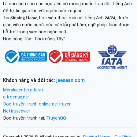
Là nơi dành cho các học viên có mong muốn trau dồi Tiếng Anh
để tự tin giao lưu với người nước ngoài.
Tại 𝐒𝐡𝐢𝐧𝐢𝐧𝐠 𝐇𝐨𝐦𝐞, học viên thoải mái nói tiếng Anh 𝟮𝟰/𝟮𝟰, được
giáo viên nước ngoài sửa các lỗi phát âm, ngữ pháp, luôn được
hỗ trợ trong việc học ngôn ngữ.
Học cùng Tây - Chơi cùng Tây"
Khách hàng và đối tác:
jaesean.com
Merakicenter.edu.vn
citroenax.net
Đọc truyện tranh online nettruyen
Nettruyenviet
Đọc truyện tranh tại:
TruyenQQ