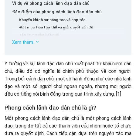
Ví dụ về phong cách lãnh đạo dân chủ
Đặc điểm của phong cách lãnh đạo dân chủ
Khuyến khích sự sáng tạo và hợp tác
Đặt mục tiêu tập thể và giải quyết vấn đề
Tập trung vào kết quả
Xem thêm
linh hoạt
Ưu điểm và bất lợi của phong cách lãnh đạo dân chủ
Ưu điểm của phong cách lãnh đạo dân chủ
Ý tưởng về sự lãnh đạo dân chủ xuất phát từ khái niệm dân
Nhược điểm khi làm việc theo phong cách lãnh đạo dân
chủ, điều đó có nghĩa là chính phủ thuộc về con người.
chủ
Trong bối cảnh dân chủ, một số hành động như các nhà lãnh
Làm thế nào để bắt đầu thực hiện một phong cách
đạo và một số người chơi ngoan ngoãn, nhưng mọi người
lãnh đạo dân chủ tại nơi làm việc?
đều có tiếng nói bình đẳng trong quá trình xây dựng. [1]
Một số câu hỏi phổ biến
Khi nào bạn nên sử dụng một phong cách lãnh đạo dân chủ
Phong cách lãnh đạo dân chủ là gì?
tại công việc của bạn?
Một phong cách lãnh đạo dân chủ là một phong cách lãnh
Phong cách giao tiếp dân chủ là gì? Ưu và nhược điểm?
đạo, trong đó tất cả các thành viên của nhóm hoặc tổ chức
Có phải các nhà lãnh đạo dân chủ là phong cách lãnh đạo
tốt nhất?
đưa ra quyết định. Cách tiếp cận dựa trên nguyên tắc mà