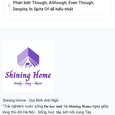
Phân biệt Though, Although, Even Though,
Despite, In Spite Of dễ hiểu nhất
Shining Home - Gia Đình Anh Ngữ
"Trải nghiệm cuộc sống 𝐃𝐮 𝐡𝐨̣𝐜 𝐬𝐢𝐧𝐡 tại 𝐒𝐡𝐢𝐧𝐢𝐧𝐠 𝐇𝐨𝐦𝐞 ngay giữa
lòng thủ đô Hà Nội - Sống, học tập, kết nối cùng Tây.