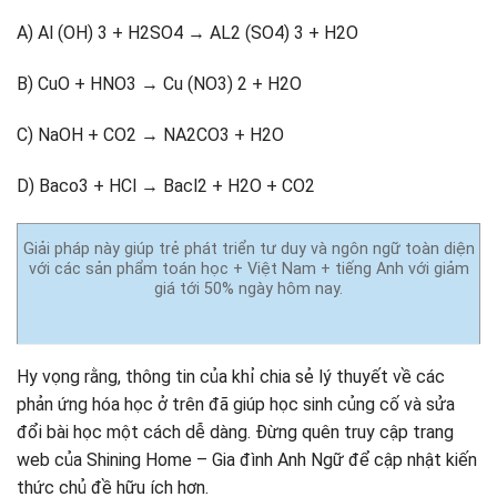
A) Al (OH) 3 + H2SO4 → AL2 (SO4) 3 + H2O
B) CuO + HNO3 → Cu (NO3) 2 + H2O
C) NaOH + CO2 → NA2CO3 + H2O
D) Baco3 + HCl → Bacl2 + H2O + CO2
Giải pháp này giúp trẻ phát triển tư duy và ngôn ngữ toàn diện
với các sản phẩm toán học + Việt Nam + tiếng Anh với giảm
giá tới 50% ngày hôm nay.
Hy vọng rằng, thông tin của khỉ chia sẻ lý thuyết về các
phản ứng hóa học ở trên đã giúp học sinh củng cố và sửa
đổi bài học một cách dễ dàng. Đừng quên truy cập trang
web của Shining Home – Gia đình Anh Ngữ để cập nhật kiến
​​thức chủ đề hữu ích hơn.