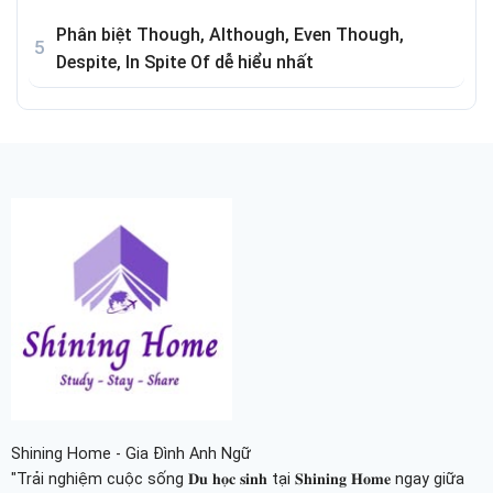
Phân biệt Though, Although, Even Though,
Despite, In Spite Of dễ hiểu nhất
Shining Home - Gia Đình Anh Ngữ
"Trải nghiệm cuộc sống 𝐃𝐮 𝐡𝐨̣𝐜 𝐬𝐢𝐧𝐡 tại 𝐒𝐡𝐢𝐧𝐢𝐧𝐠 𝐇𝐨𝐦𝐞 ngay giữa