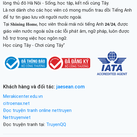
lòng thủ đô Hà Nội - Sống, học tập, kết nối cùng Tây.
Là nơi dành cho các học viên có mong muốn trau dồi Tiếng Anh
để tự tin giao lưu với người nước ngoài.
Tại 𝐒𝐡𝐢𝐧𝐢𝐧𝐠 𝐇𝐨𝐦𝐞, học viên thoải mái nói tiếng Anh 𝟮𝟰/𝟮𝟰, được
giáo viên nước ngoài sửa các lỗi phát âm, ngữ pháp, luôn được
hỗ trợ trong việc học ngôn ngữ.
Học cùng Tây - Chơi cùng Tây"
Khách hàng và đối tác:
jaesean.com
Merakicenter.edu.vn
citroenax.net
Đọc truyện tranh online nettruyen
Nettruyenviet
Đọc truyện tranh tại:
TruyenQQ