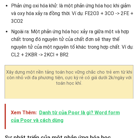
Phản ứng oxi hóa khử: là một phản ứng hóa học khi giảm
và oxy hóa xảy ra đồng thời. Ví dụ: FE2O3 + 3CO -> 2FE +
3CO2
Ngoài ra: Một phản ứng hóa học xảy ra giữa một và hợp
chất trong đó nguyên tử của chất đơn sẽ thay thế
nguyên tử của một nguyên tố khác trong hợp chất. Ví dụ:
CL2 + 2KBR -> 2KCl + BR2
Xây dựng một nền tảng toán học vững chắc cho trẻ em từ khi
còn nhỏ với đa phương tiện, cực kỳ rẻ có giá dưới 2k/ngày với
toán học khỉ.
Xem Thêm:
Danh từ của Poor là gì? Word form
của Poor và cách dùng
Sự phát triển của một phản ứng hóa học