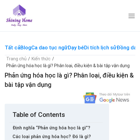
Skip
to
content
Tất cả
Blog
Ca dao tục ngữ
Dạy bé
Di tích lịch sử
Đồng dao
Trang chủ
/
Kiến thức
/
Phản ứng hóa học là gì? Phân loại, điều kiện & bài tập vận dụng
Phản ứng hóa học là gì? Phân loại, điều kiện &
bài tập vận dụng
Table of Contents
Định nghĩa “Phản ứng hóa học là gì”?
Các loại phản ứng hóa học? Đó là gì?